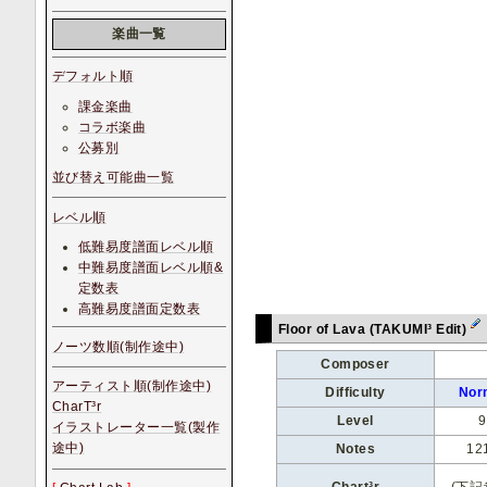
楽曲一覧
デフォルト順
課金楽曲
コラボ楽曲
公募別
並び替え可能曲一覧
レベル順
低難易度譜面レベル順
中難易度譜面レベル順&
定数表
高難易度譜面定数表
Floor of Lava (TAKUMI³ Edit)
ノーツ数順(制作途中)
Composer
アーティスト順(制作途中)
Difficulty
Nor
CharT³r
Level
9
イラストレーター一覧(製作
途中)
Notes
12
Chart³r
(下記