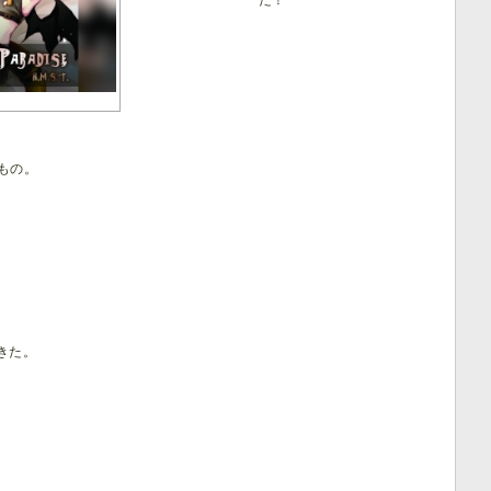
たもの。
きた。