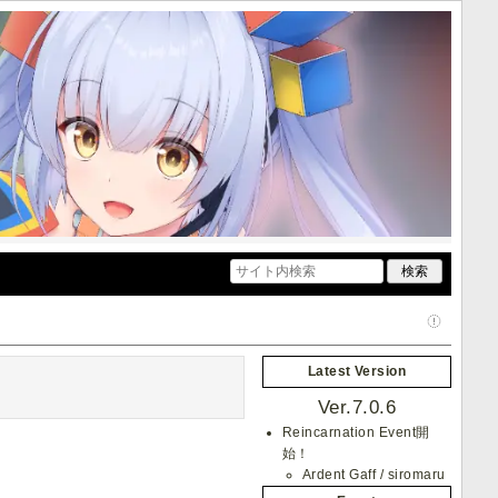
Latest Version
Ver.7.0.6
Reincarnation Event開
始！
Ardent Gaff / siromaru