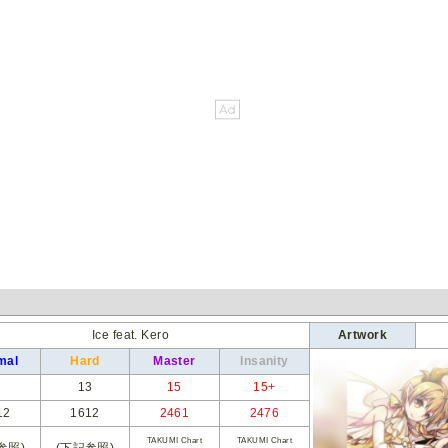
Ice feat. Kero
Artwork
mal
Hard
Master
Insanity
13
15
15+
12
1612
2461
2476
TAKUMI Chart
TAKUMI Chart
参照)
(下記参照)