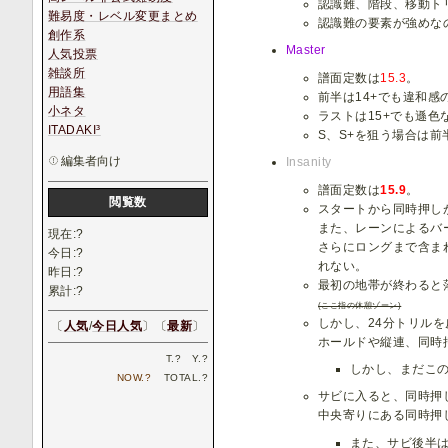
認識難、階段、移動ト
難易度・レベル変更まとめ
認識難の要素が強めな
創作系
Master
人気投票
雑談所
譜面定数は
15.3
。
用語集
前半は14+でも違和
小ネタ
ラストは15+でも遜
ITADAKI³
S、S+を狙う場合は
編集者向け
Insanity
譜面定数は
15.9
。
閲覧数
スタートから同時押し
また、レーンによるバ
現在:
?
さらにロングまで含ま
今日:
?
れない。
昨日:
?
最初の地帯が終わると
累計:
?
(ここ指の休憩ゾーン)
しかし、24分トリル
〔
人気
/
今日人気
〕〔
最新
〕
ホールドや縦連、同時
T.
?
Y.
?
しかし、まだこ
NOW.
?
TOTAL.
?
サビに入ると、同時押
中央寄りにある同時押
また、サビ後半は