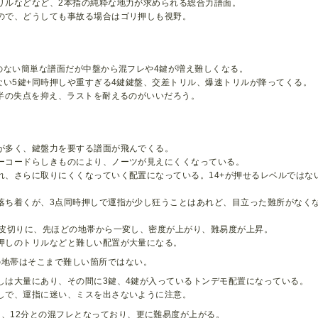
リルなどなど、2本指の純粋な地力が求められる総合力譜面。
ので、どうしても事故る場合はゴリ押しも視野。
感のない簡単な譜面だが中盤から混フレや4鍵が増え難しくなる。
色ない5鍵+同時押しや重すぎる4鍵鍵盤、交差トリル、爆速トリルが降ってくる。
前半の失点を抑え、ラストを耐えるのがいいだろう。
が多く、鍵盤力を要する譜面が飛んでくる。
ーコードらしきものにより、ノーツが見えにくくなっている。
れ、さらに取りにくくなっていく配置になっている。14+が押せるレベルではな
落ち着くが、3点同時押しで運指が少し狂うことはあれど、目立った難所がなく
を皮切りに、先ほどの地帯から一変し、密度が上がり、難易度が上昇。
押しのトリルなどと難しい配置が大量になる。
の地帯はそこまで難しい箇所ではない。
しは大量にあり、その間に3鍵、4鍵が入っているトンデモ配置になっている。
しで、運指に迷い、ミスを出さないように注意。
、12分との混フレとなっており、更に難易度が上がる。