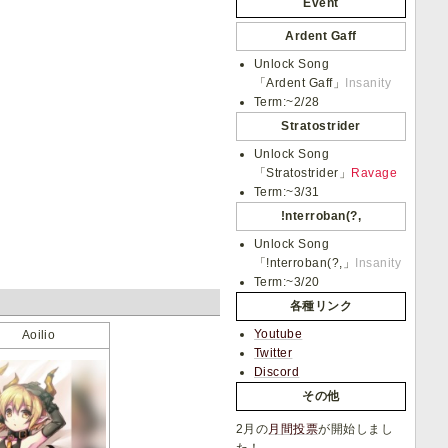
Event
Ardent Gaff
Unlock Song
「Ardent Gaff」
Insanity
Term:~2/28
Stratostrider
Unlock Song
「Stratostrider」
Ravage
Term:~3/31
!nterroban(?,
Unlock Song
「!nterroban(?,」
Insanity
Term:~3/20
各種リンク
Youtube
Aoilio
Twitter
Discord
その他
2月の
月間投票
が開始しまし
た！