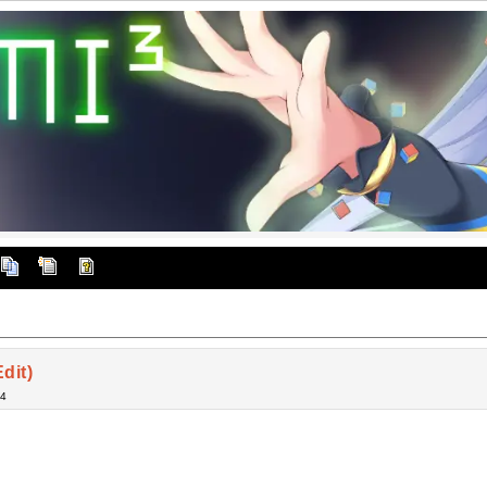
dit)
04