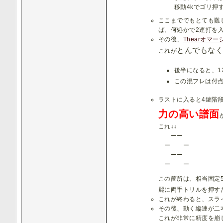
移動4kでゴリ押
ここまででもとても難
ば、何処かで2連打を
その後、
Thearオマー
とんでもな
これが
後半になると、1
この混フレは付点
ラストに入ると4鍵階
力の高い譜面
これ↓↓
ーー
ー ー
ーー
ー ー
この箇所は、相当固定
麗に両手トリルを押す
これが終わると、スラ
その後、動く縦連が二
これが非常に精度を崩