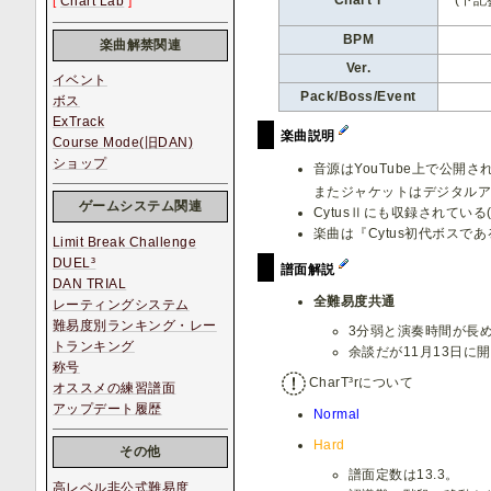
[
Chart Lab
]
BPM
楽曲解禁関連
Ver.
イベント
Pack/Boss/Event
ボス
ExTrack
楽曲説明
Course Mode(旧DAN)
ショップ
音源はYouTube上で公開されて
またジャケットはデジタル
ゲームシステム関連
CytusⅡにも収録されている(
楽曲は『Cytus初代ボスで
Limit Break Challenge
DUEL³
譜面解説
DAN TRIAL
全難易度共通
レーティングシステム
難易度別ランキング・レー
3分弱と演奏時間が長
トランキング
余談だが11月13日に
称号
CharT³rについて
オススメの練習譜面
アップデート履歴
Normal
Hard
その他
譜面定数は13.3。
高レベル非公式難易度