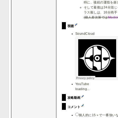
特に、後続の運指を崩
そして最後は24分混
ラス殺しは、16分両
(個人差次第では
Maste
視聴
SoundCloud
YouTube
loading...
攻略動画
コメント
個人的に15＋で一番強いなあ(