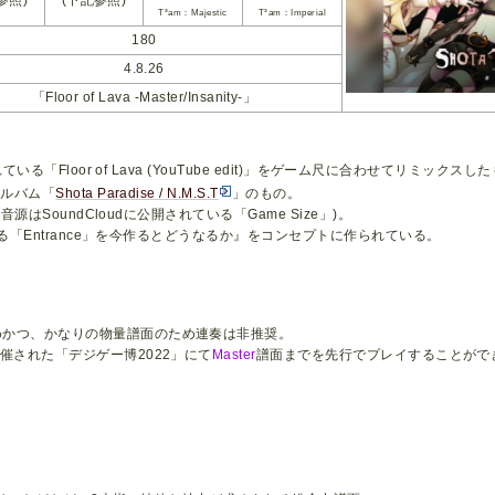
T³am：Majestic
T³am：Imperial
180
4.8.26
「Floor of Lava -Master/Insanity-」
いる「Floor of Lava (YouTube edit)」をゲーム尺に合わせてリミックスし
アルバム「
Shota Paradise / N.M.S.T
」のもの。
音源はSoundCloudに公開されている「Game Size」)。
ある「Entrance」を今作るとどうなるか』をコンセプトに作られている。
めかつ、かなりの物量譜面のため連奏は非推奨。
開催された「デジゲー博2022」にて
Master
譜面までを先行でプレイすることがで