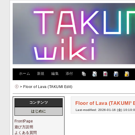
[
ホーム
|
新規
|
編集
|
添付
]
> Floor of Lava (TAKUMI Edit)
コンテンツ
Floor of Lava (TAKUMI³ E
Last-modified: 2026-01-16 (金) 10:10:
はじめに
FrontPage
遊び方説明
よくある質問