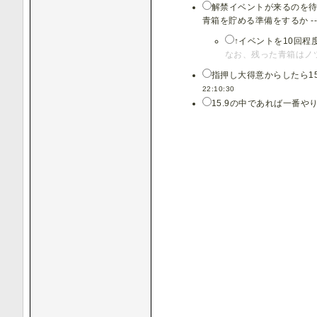
解禁イベントが来るのを待
青箱を貯める準備をするか -
↑イベントを10回
なお、残った青箱はノ
指押し大得意からしたら1
22:10:30
15.9の中であれば一番や