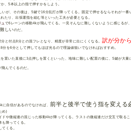
すか、5本以上の指で押すかをしよう。
しいが、その後は、5鍵で16分乱打が降ってくる。固定で押せるならそれが一番
入れたり、出張運指を組む等といった工夫が必要となる。
ジュ
で6レーンの移動4kが飛んでくる。一見そんなに難しくないように感じるが
く難しい
のだ。
訳が分か
2分と付点8分との混フレとなり、精度が非常に出にくくなる。
8分を6分として押してもほぼ光るので理論値狙いでなければおすすめ。
段を置いた直後に3点押しを置くといった、地味に難しい配置の後に、5鍵が大量
が飛んでくるのだ。
前半と後半で使う指を変える
5kに自信があるのでなければ、
ため)
イドや微縦連の混じった移動4kが降ってくる。ラストの微縦連だけ交互で取るこ
本も降ってくる。
してくる。