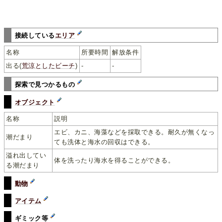
接続している
エリア
名称
所要時間
解放条件
出る(
荒涼としたビーチ
)
-
-
探索で見つかるもの
オブジェクト
名称
説明
エビ、カニ、海藻などを採取できる。耐久が無くなっ
潮だまり
ても洗体と海水の回収はできる。
溢れ出してい
体を洗ったり海水を得ることができる。
る潮だまり
動物
アイテム
ギミック等