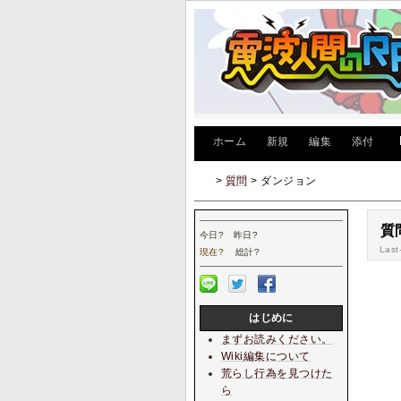
[
ホーム
|
新規
|
編集
|
添付
]
>
質問
> ダンジョン
質
今日
?
昨日
?
Last
現在
?
総計
?
はじめに
まずお読みください。
Wiki編集について
荒らし行為を見つけた
ら