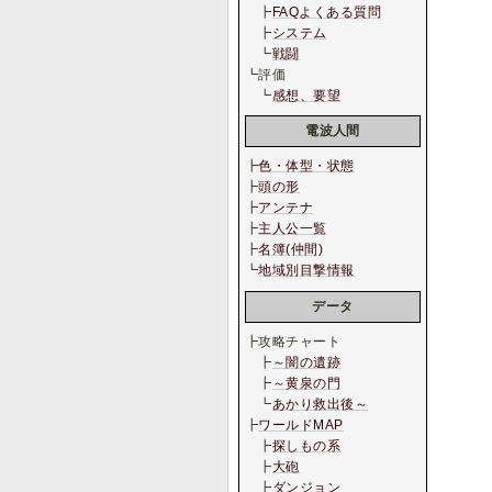
┣
FAQよくある質問
┣
システム
┗
戦闘
┗評価
┗
感想、要望
電波人間
┣
色・体型・状態
┣
頭の形
┣
アンテナ
┣
主人公一覧
┣
名簿(仲間)
┗
地域別目撃情報
データ
┣攻略チャート
┣
～闇の遺跡
┣
～黄泉の門
┗
あかり救出後～
┣
ワールドMAP
┣
探しもの系
┣
大砲
┣
ダンジョン