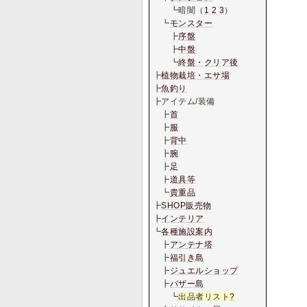
┗暗闇（
1
2
3
）
┗
モンスター
┣
序盤
┣
中盤
┗
終盤・クリア後
┣
植物栽培・エサ場
┣
魚釣り
┣アイテム/装備
┣
首
┣
服
┣
背中
┣
腕
┣
足
┣
道具等
┗
貴重品
┣
SHOP販売物
┣
インテリア
┗
各種施設案内
┣
アンテナ塔
┣
福引き島
┣
ジュエルショップ
┣
バザー島
┗
出品者リスト
?