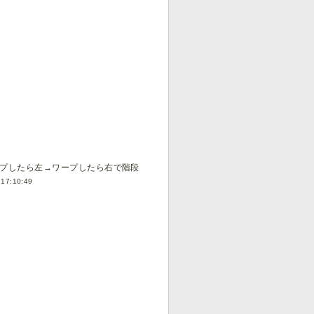
ープしたら左→ワープしたら右で階段
 17:10:49