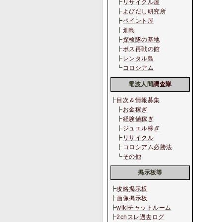
┣
リサイクル屋
┣
よびだし研究所
┣
ペイント屋
┣
畑島
┣
探検隊の基地
┣
ボス再戦の館
┣
レンタル島
┗
コロシアム
電波人間
調査隊
┣
目次＆情報募集
┣
お金稼ぎ
┣
経験値稼ぎ
┣
ジュエル稼ぎ
┣
リサイクル
┣
コロシアム必勝法
┗
その他
掲示板等
┣
攻略掲示板
┣
画像掲示板
┣
wikiチャットルーム
┣
2chスレ過去ログ