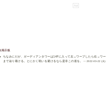
略掲示板
ちなみにだが、ガーディアンタワーは14Fに入って左→ワープしたら右→ワ
まで辿り着ける。とにかく戦いを避けるなら是非この道を。 --
2022-03-22 (火)