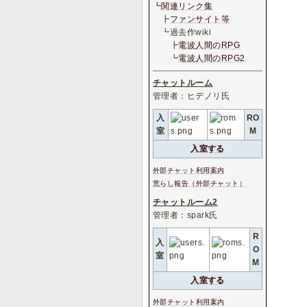
┗
関連リンク集
┣
ファンサイト等
┗過去作wiki
┣
電波人間のRPG
┗
電波人間のRPG2
チャットルーム
管理者：ヒデノリ氏
入
RO
室
M
入室する
外部チャット利用案内
荒らし報告（外部チャット）
チャットルーム2
管理者：spark氏
R
入
O
室
M
入室する
外部チャット利用案内