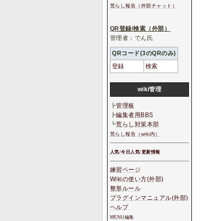
荒らし報告（外部チャット）
QR登録/検索（外部）
管理者：でん氏
QRコード(3のQRのみ)
登録
検索
wiki管理
┣
管理板
┣
編集者用BBS
┗
荒らし対策本部
荒らし報告（wiki内）
人気
/
今日人気
/
更新情報
練習ページ
Wikiの使い方(外部)
整形ルール
プラグインマニュアル(外部)
ヘルプ
MENU編集