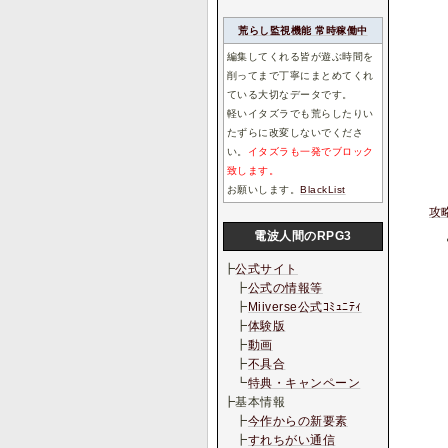
荒らし監視機能 常時稼働中
編集してくれる皆が遊ぶ時間を
削ってまで丁寧にまとめてくれ
ている大切なデータです。
軽いイタズラでも荒らしたりい
たずらに改変しないでくださ
い。
イタズラも一発でブロック
致します。
お願いします。
BlackList
攻
電波人間のRPG3
┣
公式サイト
┣
公式の情報等
┣
Miiverse公式ｺﾐｭﾆﾃｨ
┣
体験版
┣
動画
┣
不具合
┗
特典・キャンペーン
┣基本情報
┣
今作からの新要素
┣
すれちがい通信