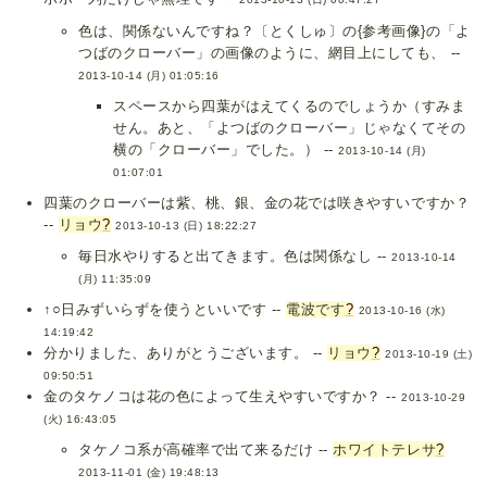
色は、関係ないんですね？〔とくしゅ〕の{参考画像}の「よ
つばのクローバー」の画像のように、網目上にしても、 --
2013-10-14 (月) 01:05:16
スペースから四葉がはえてくるのでしょうか（すみま
せん。あと、「よつばのクローバー」じゃなくてその
横の「クローバー」でした。） --
2013-10-14 (月)
01:07:01
四葉のクローバーは紫、桃、銀、金の花では咲きやすいですか？
--
リョウ
?
2013-10-13 (日) 18:22:27
毎日水やりすると出てきます。色は関係なし --
2013-10-14
(月) 11:35:09
↑○日みずいらずを使うといいです --
電波です
?
2013-10-16 (水)
14:19:42
分かりました、ありがとうございます。 --
リョウ
?
2013-10-19 (土)
09:50:51
金のタケノコは花の色によって生えやすいですか？ --
2013-10-29
(火) 16:43:05
タケノコ系が高確率で出て来るだけ --
ホワイトテレサ
?
2013-11-01 (金) 19:48:13