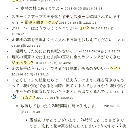
2013-08-25 (日) 11:39:01
森林の村にありますよ --
2013-08-25 (日) 16:08:18
ステータスアップの実を落とす
モンスター
は確認されています
か？ --
電波人間タックル
?
2013-08-25 (日) 12:27:08
クローバーはどうやってできますか --
せい
?
2013-08-25 (日)
13:26:41
金銀桃の花を効率よく手に入れる方法をおしえてください --
2013-
08-25 (日) 23:57:15
一週間たったのにどれも咲かないぞ… --
2013-08-26 (月) 13:21:55
暗闇の洞窟３でたまたま緑の宝箱に金のラフレシアがでてきた --
ジェネラル
?
2013-08-26 (月) 13:43:51
金の花手に入れたい、できるだけ効果があるのがいい --
ケイ
?
2013-08-26 (月) 13:54:10
「とくしゅ」の植物たちは、「植え方」のように種を蒔き水をや
って、花や実ができると同時に出てくるのでしょうか？ 花や実だ
け生ったのを放置しておいたらあとから出てくるんでしょうか？
--
うなこ
?
2013-08-26 (月) 14:39:00
放置しておいたら24時間毎に時々生えます。 --
2013-08-26
(月) 18:09:40
返信ありがとうございます。24時間ごとにときどきで
すか。忘れて花や実を枯らしてしまいそうですが
挑