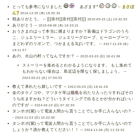
とっても参考になりました
あざます*
--
まさぼ
ん
?
2014-12-25 (木) 18:20:33
朝ありがとう。 -- [[[添付][添付][添付]]]
2015-05-23 (土) 10:32:35
ありがとう --
2015-08-06 (木) 16:33:21
おうさまのはって本当に捕まりますか？装備はドラゴンのうろ
こ、ジュエリーミラー、ジュエリーグローブ、ヒーローブーツ、
まどわずのリボンで、つかまえる3ばいです。 --
2017-11-29 (水)
19:11:57
あの、火山の村ってなんですか？ --
2022-03-20 (日) 18:41:06
ストーリーを進めるとわかるようになります。 もし進めて
もわからない場合は、島近辺を隈なく探しましょう。 --
2022-03-22 (火) 17:00:53
教えて来れたら嬉しいです --
2022-03-20 (日) 18:41:29
金のタケノコや、マツタケ等は
畑島
を出たり入ったりすればその
うち出ますかね？どういうタイミングで出るとかが分かればいい
のですが --
2024-03-10 (日) 07:32:30
タンポポ(紫)って電波人間から貰うことでしか手に入らないの？ -
-
2024-11-03 (日) 10:32:00
タンポポ(紫)って電波人間から貰うことでしか手に入らないので
しょうか？誰か教えてください！！ --
2024-11-04 (月) 11:13:32