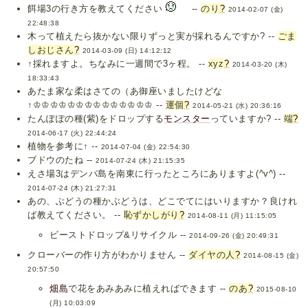
餌場3の行き方を教えてください
--
のり
?
2014-02-07 (金)
22:48:38
木って植えたら抜かない限りずっと実が採れるんですか? --
ごま
しおじさん
?
2014-03-09 (日) 14:12:12
↑採れますよ。ちなみに一週間で3ヶ程。 --
xyz
?
2014-03-20 (木)
18:33:43
あたま家な柔はさての（あ御座いましたけどな
↑♔♔♔♔♔♔♔♔♔♔♔♔♔♔ --
運個
?
2014-05-21 (水) 20:36:16
たんぽぽの種(紫)をドロップする
モンスター
っていますか? --
端
?
2014-06-17 (火) 22:44:24
植物を参考に↑ --
2014-07-04 (金) 22:54:30
ブドウのたね --
2014-07-24 (木) 21:15:35
えさ場3はデンパ島を南東に行ったところにありますよ(^v^) --
2014-07-24 (木) 21:27:31
あの、ぶどうの種かぶどうは、どこでてにはいりますか？良けれ
ば教えてください。 --
恥ずかしがり
?
2014-08-11 (月) 11:15:05
ビーストドロップ&リサイクル --
2014-09-26 (金) 20:49:31
クローバーの作り方がわかりません --
ダイヤの人
?
2014-08-15 (金)
20:57:50
畑島
で花をあみあみに植えればできます --
のあ
?
2015-08-10
(月) 10:03:09