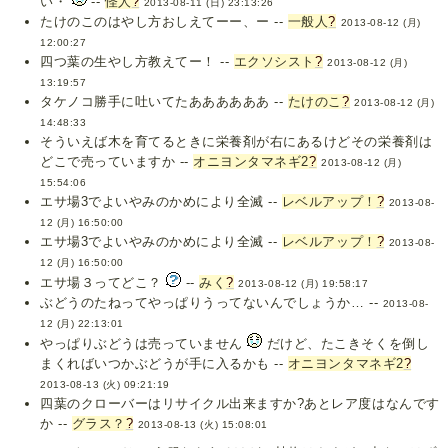
い・
--
怪人
?
2013-08-11 (日) 23:13:26
たけのこのはやし方おしえてーー、ー --
一般人
?
2013-08-12 (月)
12:00:27
四つ葉の生やし方教えてー！ --
エクソシスト
?
2013-08-12 (月)
13:19:57
タケノコ勝手に吐いてたああああああ --
たけのこ
?
2013-08-12 (月)
14:48:33
そういえば木を育てるときに栄養剤が右にあるけどその栄養剤は
どこで売っていますか --
オニヨンタマネギ2
?
2013-08-12 (月)
15:54:06
エサ場3でよいやみのかめにより全滅 --
レベルアップ！
?
2013-08-
12 (月) 16:50:00
エサ場3でよいやみのかめにより全滅 --
レベルアップ！
?
2013-08-
12 (月) 16:50:00
エサ場３ってどこ？
--
みく
?
2013-08-12 (月) 19:58:17
ぶどうのたねってやっぱりうってないんでしょうか… --
2013-08-
12 (月) 22:13:01
やっぱりぶどうは売っていません
だけど、たこきそくを倒し
まくればいつかぶどうが手に入るかも --
オニヨンタマネギ2
?
2013-08-13 (火) 09:21:19
四葉のクローバーはリサイクル出来ますか?あとレア度はなんです
か --
グラス？
?
2013-08-13 (火) 15:08:01