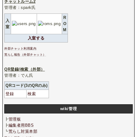
チャットルーム2
管理者：spark氏
R
入
O
室
M
入室する
外部チャット利用案内
荒らし報告（外部チャット）
QR登録/検索（外部）
管理者：でん氏
QRコード(3のQRのみ)
登録
検索
wiki管理
┣
管理板
┣
編集者用BBS
┗
荒らし対策本部