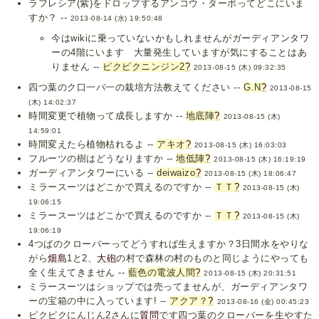
ラフレシア(紫)をドロップするアンコウ・ターボってどこにいま
すか？ --
2013-08-14 (水) 19:50:48
今はwikiに乗っていないかもしれませんがガーディアンタワ
ーの4階にいます 大量発生していますが気にすることはあ
りません --
ピクピクニンジン2
?
2013-08-15 (木) 09:32:35
四つ葉のク口一バ一の栽培方法教えてください --
G.N
?
2013-08-15
(木) 14:02:37
時間変更で植物って成長しますか --
地底陣
?
2013-08-15 (木)
14:59:01
時間変えたら植物枯れるよ --
アキオ
?
2013-08-15 (木) 16:03:03
フルーツの樹はどうなりますか --
地低陣
?
2013-08-15 (木) 16:19:19
ガーディアンタワーにいる --
deiwaizo
?
2013-08-15 (木) 18:06:47
ミラースーツはどこかで買えるのですか --
ＴＴ
?
2013-08-15 (木)
19:06:15
ミラースーツはどこかで買えるのですか --
ＴＴ
?
2013-08-15 (木)
19:06:19
4つばのクローバーってどうすれば生えますか？3日間水をやりな
がら
畑島
1と2、
大砲
の村で森林の村のものと同じようにやっても
全く生えてきません --
藍色の電波人間
?
2013-08-15 (木) 20:31:51
ミラースーツはショップでは売ってませんが、ガーディアンタワ
ーの宝箱の中に入っています! --
アクア？
?
2013-08-16 (金) 00:45:23
ピクピクにんじん2さんに
質問
です四つ葉のクローバーを生やすた