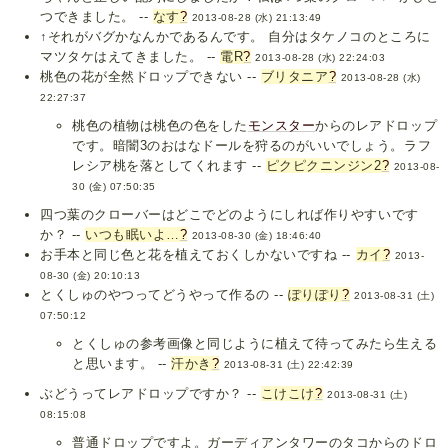
つできました。 --
なす
?
2013-08-28 (水) 21:13:49
↑それがバグかなんかであるんです。 自分はタケノコのところに
マツタケはえてきました。 --
電R
?
2013-08-28 (水) 22:24:03
桃色の花が全然ドロップできない --
ブリタニア
?
2013-08-28 (水)
22:27:37
桃色の植物は桃色の色をした
モンスター
からのレアドロップ
です。暗闇3のおはなドールを狩るのがいいでしょう。ラフ
レシア桃を落としてくれます --
ピクピクニンジン2
?
2013-08-
30 (金) 07:50:35
四つ葉のクローバーはどこでどのようにしれば作りやすいです
か？ --
いつも眠いよ…
?
2013-08-30 (金) 18:46:40
お手本と同じ色と花を植えておくしかないですね --
カイ
?
2013-
08-30 (金) 20:10:13
とくしゅのやつってどうやって作るの --
ぽりぽり
?
2013-08-31 (土)
07:50:12
とくしゅの参考画像と同じように植えて待ってみたら生える
と思います。 --
汗かき
?
2013-08-31 (土) 22:42:39
ぶどうってレアドロップですか？ --
こけこけ
?
2013-08-31 (土)
08:15:08
普通ドロップですよ。ガーディアンタワーのタコからのドロ