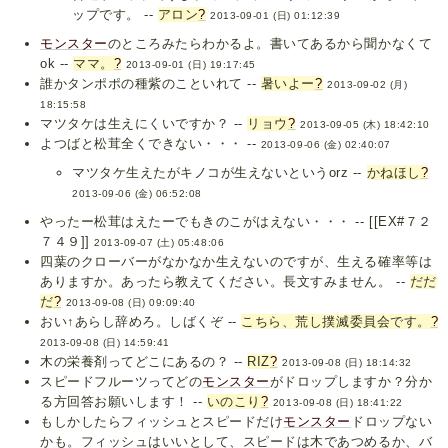
ップです。 --
アロン
?
2013-09-01 (日) 01:12:39
モンスター
のところみたらわかるよ。書いてあるから聞かなくて
ok --
ママ。
?
2013-09-01 (日) 19:17:45
誰かタンポポの種紫のこといれて --
暑いよー
?
2013-09-02 (月)
18:15:58
マツタケは生えにくいですか？ --
リョウ
?
2013-09-05 (木) 18:42:10
よつばと松茸全くできない・・・ --
2013-09-06 (金) 02:40:07
マツタケ生えたがキノコが生えないというorz --
かねほし
?
2013-09-06 (金) 06:52:08
やったー松茸はえたーでもきのこがはえない・・・ -- [[EX#７２
７４９]]
2013-09-07 (土) 05:48:06
四葉のクローバーがなかなか生えないのですが、生える確率等は
ありますか。あったら教えてください。長文すみません。 --
だだ
だ
?
2013-09-08 (日) 09:09:40
おい↑あらし辞めろ。しばくぞ --
こちら、荒し撲滅委員会です。
?
2013-09-08 (日) 14:59:41
木の栄養剤ってどこにあるの？ --
RIZ
?
2013-09-08 (日) 18:14:32
スピードフルーツってどの
モンスター
がドロップしますか？分か
る方回答お願いします！ --
いのこり
?
2013-09-08 (日) 18:41:22
もしかしたらフィッシュとスピードだけ
モンスター
ドロップない
かも。フィッシュはいいとして、スピードは木であつめるか、バ