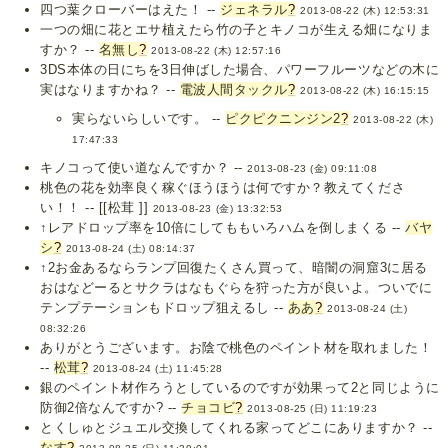
四つ葉クローバーはえた！ --
ジェネラル
?
2013-08-22 (木) 12:53:31
一つの畑に花とエサ植えたら竹の子とキノコが生える畑になりま
すか？ --
名無し
?
2013-08-22 (木) 12:57:16
3DS本体の日にちを3日伸ばした場合、パワーフルーツなどの木に
実はなりますかね？ --
電波人間タックル
?
2013-08-22 (木) 16:15:15
実らないらしいです。 --
ピクピクニンジン2
?
2013-08-22 (木)
17:47:33
キノコって使い道なんですか？ --
2013-08-23 (金) 09:11:08
桃色の花を効率良く稼ぐほうほうは何ですか？教えてくださ
い！！ -- [[松茸 ]]
2013-08-23 (金) 13:32:53
↑レアドロップ率を10倍にしてももいろハムを倒しまくる --
バヤ
シ
?
2013-08-24 (土) 08:14:37
↑2お金あるならランプ回復たくさん買って、暗闇の洞窟3に居る
おはなどーるとサクラはなもぐらを狩った方が良いよ。ついでに
テンプテーションもドロップ狙えるし --
ああ
?
2013-08-24 (土)
08:32:26
ありがとうございます。お陰で桃色のペイント材を取れました！
--
松茸
?
2013-08-24 (土) 11:45:28
銀のペイント材作ろうとしているのですが効果って2と同じように
防御2倍なんですか? --
チョコビ
?
2013-08-25 (日) 11:19:23
とくしゅとジュエル交換してくれる家ってどこにありますか？ --
なす
?