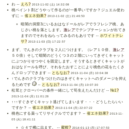
わ --
えろ
?
2013-11-02 (土) 14:32:08
桃ペイント剤どうやって作るのが一番早いですか？ジュエル使わ
ずに --
省エネ効果
?
2013-11-02 (土) 21:46:53
暗闇の洞窟3にいるおはなドールがレアでラフレシア桃、あ
じさい桃を落とします。
激レア
でテンプテーションが出てき
ますのでそれをねらってみるのもありです --
ホワイトテレ
サ
?
2013-11-03 (日) 17:22:57
まず、でんきのクラブを２人につけます。（レア１０倍、
激レア
５０倍）そして暗闇のどうくつ３の２階にいってきぞくキャット
にぶつかりせつやくを固定します。そうするときぞくキャットが
おはなドールを呼び、それをたおすことにより桃色の花をたくさ
んドロップできます --
ともなお
?
2013-11-04 (月) 10:04:38
↑でんきのクラブをつけたのはきぞくキャットへのダメージを抑え
るためです
--
ともなお
?
2013-11-04 (月) 10:07:30
松茸とクローバーの条件一緒にして筍生えたんだけど --
№1
?
2013-11-04 (月) 11:01:26
↑↑↑すぐきぞくキャット逃げてしまいます・・・どうしたらいい
ですか？ --
省エネ効果
?
2013-11-04 (月) 22:07:22
桃色にする薬ってリサイクルででます？ --
省エネ効果
?
2013-11-
05 (火) 18:41:11
☆４で稀に出ます。 --
蜜柑
?
2014-01-13 (月) 17:07:53