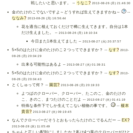
戦したいと思います。 --
うなこ
?
2013-08-26 (月) 21:46:30
金のたけのこでないですよ～どうすれば生えてきますかね～
--
ななみ
?
2013-08-26 (月) 16:56:44
花を適当に植えておくだけで稀に生えてきます。自分は1本
だけ生えました。 --
2013-08-26 (月) 18:10:34
今日また1本生えてました --
2013-08-27 (火) 20:37:57
5×5のはたけに金のたけのこ２つってできますか？ --
なす
?
2013-
08-26 (月) 20:04:29
出来る可能性はあるよ --
2013-08-27 (火) 01:39:31
5×5のはたけに金のたけのこ２つってできますか？ --
なす
?
2013-
08-26 (月) 20:04:43
とくしゅって何？ --
園芸
?
2013-08-26 (月) 20:19:33
よつばのクローバー、クローバー、たこのこ、金のたけの
こ、きのこ、まつたけのことだよ --
2013-08-27 (火) 01:41:19
特殊な条件下でしか生えてこない植物の事です。
--
榎本
貴音
?
2013-08-27 (火) 09:19:45
なんでクローバーだそうとおもったらたけのこでるんだー --
EX
?
2013-08-28 (水) 11:05:49
ちゃんと正しい配列にしましたか？私は4つ葉のクローバーがひと