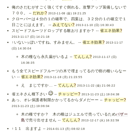
俺のさだむがすごく強くてすぐ倒れる。攻撃アップ装備しないで
７００。 --
だれか
?
2013-11-08 (金) 19:21:25
クローバーは４分の１の確率で、四葉は、３２分の１の確立で１
日ごとにはえます。 --
みえてない
?
2013-11-10 (日) 16:30:43
スピードフルーツドロップする敵おりますか？ --
省エネ効果
?
2013-11-17 (日) 14:21:18
↑いないっぽいですね。すみません。 --
省エネ効果
?
2013-11-17
(日) 14:30:04
木の種なら永久歯がいるよ --
てんしん
?
2013-11-17 (日)
16:36:35
もう全てスピードフルーツの木で埋まってるので樹の種いらなー
い --
省エネ効果
?
2013-11-18 (月) 21:23:55
え まじですか… --
てんしん
?
2013-11-22 (金) 21:06:22
省エネさん種下さい
--
チャッピー
?
2013-11-23 (土) 19:04:38
あっ、オレ保護者制限かかってるからダメだーー --
チャッピー
?
2013-11-23 (土) 19:06:04
木の種ですか？ 木の種はジュエルで売っているため
バザー
島
で売り出せません --
てんしん
?
2013-12-17 (火) 16:32:59
↑１１ 出ますよ --
2014-01-13 (月) 08:02:18