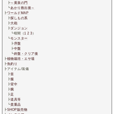
┣
～黄泉の門
┗
あかり救出後～
┣
ワールドMAP
┣
探しもの系
┣
大砲
┣
ダンジョン
┗暗闇（
1
2
3
）
┗
モンスター
┣
序盤
┣
中盤
┗
終盤・クリア後
┣
植物栽培・エサ場
┣
魚釣り
┣アイテム/装備
┣
首
┣
服
┣
背中
┣
腕
┣
足
┣
道具等
┗
貴重品
┣
SHOP販売物