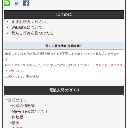
はじめに
まずお読みください。
Wiki編集について
荒らし行為を見つけたら
荒らし監視機能 常時稼働中
編集してくれる皆が遊ぶ時間を削ってまで丁寧にまとめてくれている大切なデータで
す。
軽いイタズラでも荒らしたりいたずらに改変しないでください。
イタズラも一発でブロ
ック致します。
お願いします。
BlackList
電波人間のRPG3
┣
公式サイト
┣
公式の情報等
┣
Miiverse公式ｺﾐｭﾆﾃｨ
┣
体験版
┣
動画