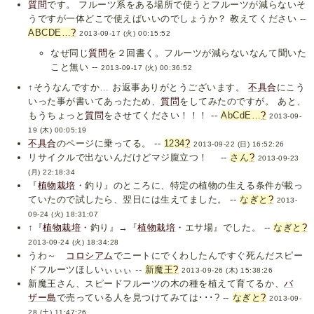
質問
です。 フルーツ系をある場所で使うとフルーツが減らないそ
うですが一体どこで使えばいいのでしょうか？ 教えてください --
ABCDE…
?
2013-09-17 (火) 00:15:52
なぜ同じ
質問
を２回書く。フルーツが減らないなんて聞いた
こと無い --
2013-09-17 (火) 00:36:52
↑そうなんですか… お返事ありがとうございます。
不具合
にこう
いった事が書いてあったため、
質問
をしてみたのですが。 あと、
もうちょっと
質問
をさせてください！！！ --
AbCdE…
?
2013-09-
19 (木) 00:05:19
不具合
のページに乗ってる。 --
1234
?
2013-09-22 (日) 16:52:26
リサイクルで出ないんだけどマジ腹立つ！ --
さん
?
2013-09-23
(月) 22:18:34
『
植物栽培
・釣り』のところに、特定の植物の生える条件が載っ
ていたので試したら、翌日には生えてました。 --
なぎと
?
2013-
09-24 (火) 18:31:07
↑『
植物栽培
・釣り』→『
植物栽培
・エサ場』でした。 --
なぎと
?
2013-09-24 (火) 18:34:28
うわ～
コロシアム
でニートにでくわしたんですぐ死んだスピー
ドフルーツほしいぃぃぃ --
新魔王
?
2013-09-26 (木) 15:38:26
新魔王さん、スピードフルーツの木の種を植えて育てるか、
バ
ザー島
で売っている人を見つけてみては･･･? --
なぎと
?
2013-09-
28 (土) 11:47:26