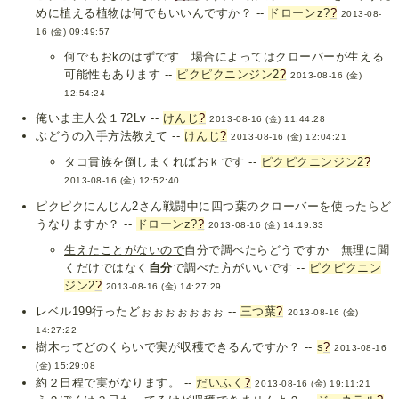
めに植える植物は何でもいいんですか？ --
ドローンz?
?
2013-08-
16 (金) 09:49:57
何でもおkのはずです 場合によってはクローバーが生える
可能性もあります --
ピクピクニンジン2
?
2013-08-16 (金)
12:54:24
俺いま主人公１72Lv --
けんじ
?
2013-08-16 (金) 11:44:28
ぶどうの入手方法教えて --
けんじ
?
2013-08-16 (金) 12:04:21
タコ貴族を倒しまくればおｋです --
ピクピクニンジン2
?
2013-08-16 (金) 12:52:40
ピクピクにんじん2さん戦闘中に四つ葉のクローバーを使ったらど
うなりますか？ --
ドローンz?
?
2013-08-16 (金) 14:19:33
生えたことがないので
自分で調べたらどうですか 無理に聞
くだけではなく
自分
で調べた方がいいです --
ピクピクニン
ジン2
?
2013-08-16 (金) 14:27:29
レベル199行ったどぉぉぉぉぉぉぉ --
三つ葉
?
2013-08-16 (金)
14:27:22
樹木ってどのくらいで実が収穫できるんですか？ --
s
?
2013-08-16
(金) 15:29:08
約２日程で実がなります。 --
だいふく
?
2013-08-16 (金) 19:11:21