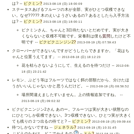
は? --
ピクミン
?
2013-08-18 (日) 18:00:09
ステータスあげるフルーツの木が全部、実がひとつ収穫できな
い。なぜ????? 木のえいようざいあるの? あるとしたら入手方法
は? --
ピクミン
?
2013-08-18 (日) 18:00:11
ピクミンさん、ちゃんと3日待たないとだめです。実が大き
くならないと収穫不可能です。栄養剤は僕も
質問
したけど不
明です --
ピクピクニンジン2
?
2013-08-19 (月) 07:59:43
クローバーができないんですがどうしたらできますか。「花はち
ゃんと位置うえてます」 --
2013-08-18 (日) 18:12:23
花を枯らさないようにして、生えるのを待つだけ --
2013-08-
18 (日) 23:21:42
レモン、ぶどう等はフルーツではなく餌の部類だから、分けたほ
うがいいんじゃないかと思うんだけど。 --
2013-08-19 (月) 08:56:52
場所間違えましたすいません。上の情報追加ですね。 --
2013-08-19 (月) 09:02:32
ピクピクニンジン2さん あのー。フルーツは実が大きい状態なの
にひとつしか収穫できない。3つ収穫できない。ひとつ実が大きく
ても残りの２つ出るの待てと? --
ピクミン
?
2013-08-19 (月) 09:09:44
待つしかないですね --
ジェネラル
?
2013-08-19 (月) 10:31:45
ぶどうのたねは、どこでかえるの
--
とら
?
2013-08-19 (月)