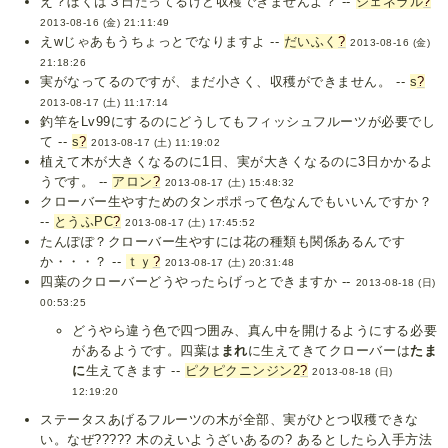
え？ぼくは３日たってるけど収穫できませんよ？ --
ジェネラル
?
2013-08-16 (金) 21:11:49
えwじゃあもうちょっとでなりますよ --
だいふく
?
2013-08-16 (金)
21:18:26
実がなってるのですが、まだ小さく、収穫ができません。 --
s
?
2013-08-17 (土) 11:17:14
釣竿をLv99にするのにどうしてもフィッシュフルーツが必要でし
て --
s
?
2013-08-17 (土) 11:19:02
植えて木が大きくなるのに1日、実が大きくなるのに3日かかるよ
うです。 --
アロン
?
2013-08-17 (土) 15:48:32
クローバー生やすためのタンポポって色なんでもいいんですか？
--
とうふPC
?
2013-08-17 (土) 17:45:52
たんぽぽ？クローバー生やすには花の種類も関係あるんです
か・・・？ --
ｔｙ
?
2013-08-17 (土) 20:31:48
四葉のクローバーどうやったらげっとできますか --
2013-08-18 (日)
00:53:25
どうやら違う色で四つ囲み、真ん中を開けるようにする必要
があるようです。四葉は
まれ
に生えてきてクローバーは
たま
に
生えてきます --
ピクピクニンジン2
?
2013-08-18 (日)
12:19:20
ステータスあげるフルーツの木が全部、実がひとつ収穫できな
い。なぜ????? 木のえいようざいあるの? あるとしたら入手方法