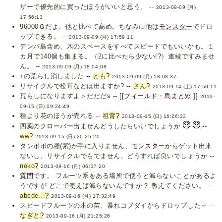
ザーで優先的に買ったほうがいいと思う。 --
2013-09-09 (月)
17:56:13
96000Ｇだよ。他と比べて高め。ちなみに他は
モンスター
でドロ
ップできる。 --
2013-09-09 (月) 17:59:11
デンパ島含め、木のスペースをすべてスピードでもいいかも。１
カ月で140個も集まる。（2に比べたら少ない!?）連続ですみませ
ん。 --
2013-09-09 (月) 18:04:08
↑の荒らし消しました --
とも
?
2013-09-09 (月) 18:08:37
リサイクルで松茸などは出ますか? --
さん
?
2013-09-14 (土) 17:50:11
荒らしになりますよ＞だだだs -- [[
フィールド・島まとめ
]]
2013-
09-15 (日) 09:24:49
種より花のほうが売れる --
祖背
?
2013-09-15 (日) 16:26:33
四葉のクローバー出ませんどうしたらいいでしょうか
--
ww
?
2013-09-15 (日) 20:25:20
タンポポの種(紫)が手に入りません、
モンスター
からゲット出来
ないし、リサイクルでもでません、どうすれば良いでしょうか --
noko
?
2013-09-16 (月) 06:37:20
質問
です。 フルーツ系をある場所で使うと減らないことがあるよ
うですが どこで使えば減らないんですか？ 教えてください。 --
abcde…
?
2013-09-16 (月) 17:32:49
スピードフルーツの木の苗、暴れコブダイからドロップした～ --
なぎと
?
2013-09-16 (月) 21:25:26