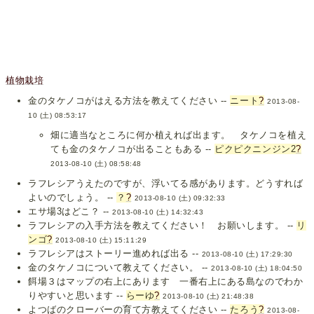
植物栽培
金のタケノコがはえる方法を教えてください --
ニート
?
2013-08-
10 (土) 08:53:17
畑に適当なところに何か植えれば出ます。 タケノコを植え
ても金のタケノコが出ることもある --
ピクピクニンジン2
?
2013-08-10 (土) 08:58:48
ラフレシアうえたのですが、浮いてる感があります。どうすれば
よいのでしょう。 --
？
?
2013-08-10 (土) 09:32:33
エサ場3はどこ？ --
2013-08-10 (土) 14:32:43
ラフレシアの入手方法を教えてください！ お願いします。 --
リ
ンゴ
?
2013-08-10 (土) 15:11:29
ラフレシアはストーリー進めれば出る --
2013-08-10 (土) 17:29:30
金のタケノコについて教えてください。 --
2013-08-10 (土) 18:04:50
餌場３はマップの右上にあります 一番右上にある島なのでわか
りやすいと思います --
らーゆ
?
2013-08-10 (土) 21:48:38
よつばのクローバーの育て方教えてください --
たろう
?
2013-08-