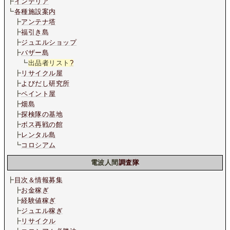
┣
インテリア
┗
各種施設案内
┣
アンテナ塔
┣
福引き島
┣
ジュエルショップ
┣
バザー島
┗
出品者リスト
?
┣
リサイクル屋
┣
よびだし研究所
┣
ペイント屋
┣
畑島
┣
探検隊の基地
┣
ボス再戦の館
┣
レンタル島
┗
コロシアム
電波人間
調査隊
┣
目次＆情報募集
┣
お金稼ぎ
┣
経験値稼ぎ
┣
ジュエル稼ぎ
┣
リサイクル