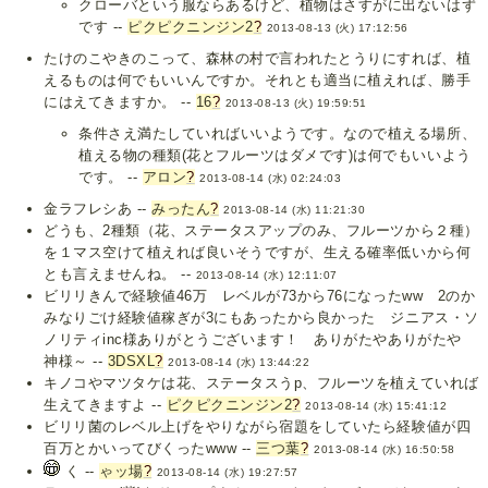
クローバという服ならあるけど、植物はさすがに出ないはず
です --
ピクピクニンジン2
?
2013-08-13 (火) 17:12:56
たけのこやきのこって、森林の村で言われたとうりにすれば、植
えるものは何でもいいんですか。それとも適当に植えれば、勝手
にはえてきますか。 --
16
?
2013-08-13 (火) 19:59:51
条件さえ満たしていればいいようです。なので植える場所、
植える物の種類(花とフルーツはダメです)は何でもいいよう
です。 --
アロン
?
2013-08-14 (水) 02:24:03
金ラフレシあ --
みったん
?
2013-08-14 (水) 11:21:30
どうも、2種類（花、ステータスアップのみ、フルーツから２種）
を１マス空けて植えれば良いそうですが、生える確率低いから何
とも言えませんね。 --
2013-08-14 (水) 12:11:07
ビリリきんで経験値46万 レベルが73から76になったww 2のか
みなりごけ経験値稼ぎが3にもあったから良かった ジニアス・ソ
ノリティinc様ありがとうございます！ ありがたやありがたや
神様～ --
3DSXL
?
2013-08-14 (水) 13:44:22
キノコやマツタケは花、ステータスうp、フルーツを植えていれば
生えてきますよ --
ピクピクニンジン2
?
2013-08-14 (水) 15:41:12
ビリリ菌のレベル上げをやりながら宿題をしていたら経験値が四
百万とかいってびくったwww --
三つ葉
?
2013-08-14 (水) 16:50:58
く --
ゃッ場
?
2013-08-14 (水) 19:27:57