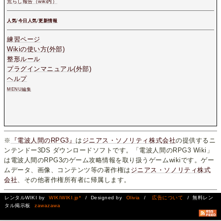
荒らし報告（wiki内）
人気
/
今日人気
/
更新情報
練習ページ
Wikiの使い方(外部)
整形ルール
プラグインマニュアル(外部)
ヘルプ
MENU編集
※
『電波人間のRPG3』
は
ジニアス・ソノリティ株式会社
の提供するニ
ンテンドー3DS ダウンロードソフトです。「電波人間のRPG3 Wiki」
は電波人間のRPG3のゲーム攻略情報を取り扱うゲームwikiです。ゲー
ムデータ、画像、コンテンツ等の著作権は
ジニアス・ソノリティ株式
会社
、その他著作権所有者に帰属します。
レンタルWIKI by
WIKIWIKI.jp*
/ Designed by
Olivia
/
広告について
/ 無料レン
タル掲示板
zawazawa