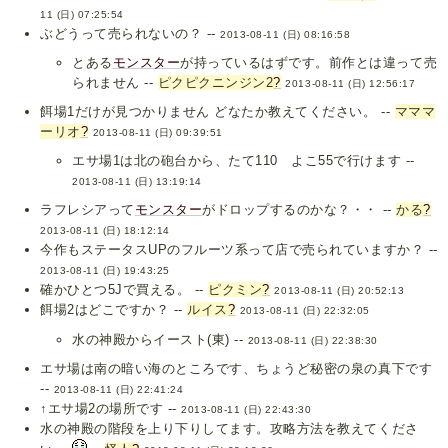
11 (日) 07:25:54
ぶどうって売られないの？ --
2013-08-11 (日) 08:16:58
とある
モンスター
が持っているはずです。前作とは違って売
られません --
ピクピクニンジン2
?
2013-08-11 (日) 12:56:17
餌場1だけが見つかりません どなたか教えてください。 --
マママ
ーリオ
?
2013-08-11 (日) 09:39:51
エサ場1は北の砲台から、たて110 よこ55で行けます --
2013-08-11 (日) 13:19:14
ラフレシアって
モンスター
がドロップするのかな？・・ --
かる
?
2013-08-11 (日) 18:12:14
今作もステータスUPのフルーツ系って店で売られていますか？ --
2013-08-11 (日) 19:43:25
確かひとつ5Jで買える。 --
ピクミン
?
2013-08-11 (日) 20:52:13
餌場2はどこですか？ --
ルイス
?
2013-08-11 (日) 22:32:05
水の神殿からイースト(東) --
2013-08-11 (日) 22:38:30
エサ場は南の暗い海のところです、ちょうど秘密の泉の真下です
--
2013-08-11 (日) 22:41:24
↑エサ場2の場所です --
2013-08-11 (日) 22:43:30
水の神殿の階段を上り下りしてます。攻略方法を教えてくださ