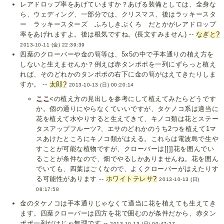
レアドロップ率をあげていますか？あげる装備としては、全身な
ら、ウェディング、一部分では、クリスマス、後はラッキースタ
ー ラッキースターズ ふろしきぶくろ だとかがレアドロップ
率をあげれますよ。後は根気ですね。(長文すみません) --
なぎと
?
2013-10-11 (金) 22:39:39
四葉のクローバーや金の筍等は、5x5の中で手本通りの植え方を
しないと生えませんか？例えば赤タンポポを一列にずらっと植え
れば、そのどれかのタンポポの右下に金の筍がはえてきたりしま
すか。 --
太郎
?
2013-10-13 (日) 00:20:14
ここ
<の植え方の見出しを参考にして植えてみたらどうです
か。個の通りにやらなくていいですが、タケノコ系は適当に
花を植えて水やりすると生えてきて、キノコ類は花とステー
タスアップフルーツ?、エサのどれかのうち2つを植えて1マ
スあけたところにキノコ類がはえる。これらは電波島で生や
すことが可能な植物ですが、クローバーは[[]]花を囲んでい
ることが条件なので、畑でやるしかありませんね。花を囲ん
でいても、四葉はごくなので、よくクローバーがはえたりす
る可能性があります --
ホワイトテレサ
?
2013-10-13 (日)
08:17:58
金のタケノコは手本通りじゃなくて適当に花を植えても生えてき
ます。四葉クローバーは四方を花で囲むのが条件だから、赤タン
ポポ一列だけじゃ無理です --
2013-10-13 (日) 00:47:27