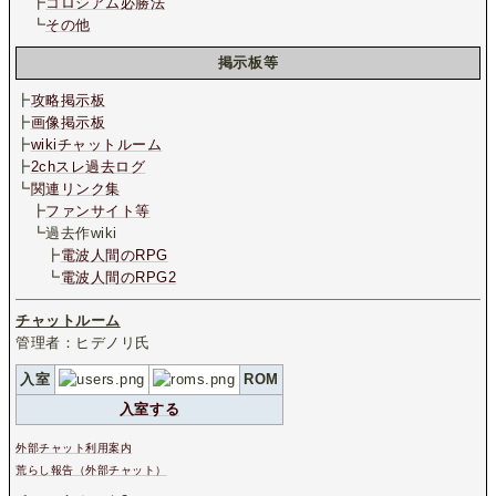
┣
コロシアム必勝法
┗
その他
掲示板等
┣
攻略掲示板
┣
画像掲示板
┣
wikiチャットルーム
┣
2chスレ過去ログ
┗
関連リンク集
┣
ファンサイト等
┗過去作wiki
┣
電波人間のRPG
┗
電波人間のRPG2
チャットルーム
管理者：ヒデノリ氏
入室
ROM
入室する
外部チャット利用案内
荒らし報告（外部チャット）