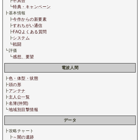
┣
不具合
┗
特典・キャンペーン
┣基本情報
┣
今作からの新要素
┣
すれちがい通信
┣
FAQよくある質問
┣
システム
┗
戦闘
┗評価
┗
感想、要望
電波人間
┣
色・体型・状態
┣
頭の形
┣
アンテナ
┣
主人公一覧
┣
名簿(仲間)
┗
地域別目撃情報
データ
┣攻略チャート
┣
～闇の遺跡