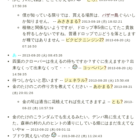
17:50:36
僕が知っている限りでは、買える場所は、
バザー島
ぐらいし
か知りません。 --
みさきまる
?
2013-08-19 (月) 18:02:21
植物と関係ないようですが、ドロップ率5倍にしてたこ貴族
を狩るしかないですね。普通ドロップでぶどうを落とします
が種ではありません --
ピクピクニンジン2
?
2013-08-20 (火)
07:16:50
あ
--
2013-08-20 (火) 08:45:26
四葉のクローバーは生えるの待ちですか？すぐに生えますか？出
来なくって出来なくって・・・
--
コッペパン
?
2013-08-20 (火)
14:59:35
待つしかないと思います --
ジェネラル
?
2013-08-20 (火) 15:50:48
金のたけのこの作り方を教えてください --
あかまる
?
2013-08-21
(水) 20:01:26
金の筍は適当に花植えてれば生えてきますよ --
とも
?
2013-
08-22 (木) 10:57:59
金のたけのこランダムでも生えるみたい。デンパ島に生えてまし
た。森林の村の人のヒントの通りにしている畑にはまだ生えてな
いやｗ --
2013-08-22 (木) 09:01:11
ブドウ買えないのか
--
2013-08-22 (木) 11:24:43