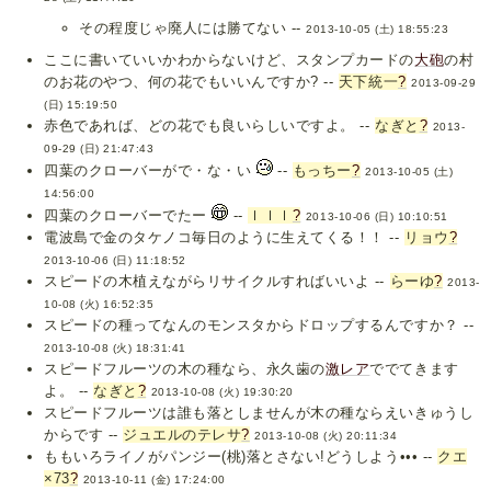
その程度じゃ廃人には勝てない --
2013-10-05 (土) 18:55:23
ここに書いていいかわからないけど、スタンプカードの
大砲
の村
のお花のやつ、何の花でもいいんですか? --
天下統一
?
2013-09-29
(日) 15:19:50
赤色であれば、どの花でも良いらしいですよ。 --
なぎと
?
2013-
09-29 (日) 21:47:43
四葉のクローバーがで・な・い
--
もっちー
?
2013-10-05 (土)
14:56:00
四葉のクローバーでたー
--
ｌｌｌ
?
2013-10-06 (日) 10:10:51
電波島で金のタケノコ毎日のように生えてくる！！ --
リョウ
?
2013-10-06 (日) 11:18:52
スピードの木植えながらリサイクルすればいいよ --
らーゆ
?
2013-
10-08 (火) 16:52:35
スピードの種ってなんのモンスタからドロップするんですか？ --
2013-10-08 (火) 18:31:41
スピードフルーツの木の種なら、永久歯の
激レア
ででてきます
よ。 --
なぎと
?
2013-10-08 (火) 19:30:20
スピードフルーツは誰も落としませんが木の種ならえいきゅうし
からです --
ジュエルのテレサ
?
2013-10-08 (火) 20:11:34
ももいろライノがパンジー(桃)落とさない!どうしよう••• --
クエ
×73
?
2013-10-11 (金) 17:24:00