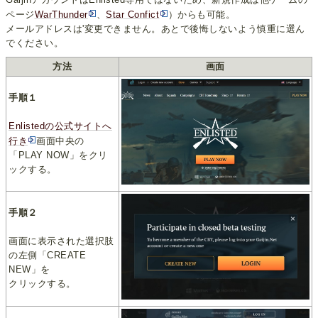
ページ
WarThunder
、
Star Confict
）からも可能。
メールアドレスは'変更できません。あとで後悔しないよう慎重に選ん
でください。
方法
画面
手順１
Enlistedの公式サイトへ
行き
画面中央の
「PLAY NOW」をクリ
ックする。
手順２
画面に表示された選択肢
の左側「CREATE
NEW」を
クリックする。