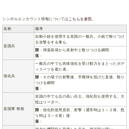
シンボルエンカウント情報については
こちらを参照
。
名称
備考
自動小銃を使用する皇国の一般兵。小銃で殴りつけ
る攻撃をする事も。
皇国兵
隙
：弾薬装填から発射中と殴りつける瞬間
落
：
一般兵の中でも肉体強化を受け動力をまとったボデ
ィスーツを着た者。
強化兵
隙
：その場での射撃後、手榴弾を投げた直後、殴り
つける瞬間
落
：
皇国の中でも位の高い兵士。強化剤も使用する。大
抵はリーダー。
皇国軍 将校
隙
：強化剤使用直前、射撃（通常時は１～２発、怒
り時は３～６発）後
落
：