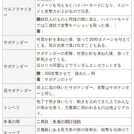
ダメージを与えるとハイパーモードになり、スピー
ウルフラマイタ
ドと攻撃力が上がるので注意。
ー
隙
鉄巨人のものと同様の隙に加え、ハイパーモード
では三連続で攻撃モーションを取った後。：
落
：
何度か針を束ねた後、放って1000ダメージを与えて
サボテンダー
くる。気分次第で逃げ出すこともある。
サボテンダーの変種。何度か針を束ねた後、放って
即死させてくる。
旧ロリカ同盟などでランダムエンカウントする
サポテンダー
隙
：3回攻撃させて「疲れた」時
落
：サボテンのトゲ
頭上に花の咲いたサボテンダー。攻撃はサポテンダ
花サボテンダー
ーと同じ。
包丁で突き抜いたり、動きを止めてきた上でみんな
トンベリ
の恨みを使う。万魔殿に現われるものは他よりデカ
イ。
朱雀の闇
二周目・朱雀の闇討伐戦
万魔殿にある長方形の形の発射台。砲撃を仕掛けて
キューブ