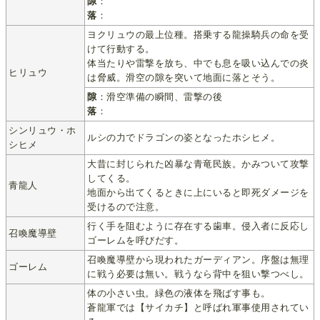
隙
：
落
：
ヨクリュウの最上位種。搭乗する龍操騎兵の命を受
けて行動する。
体当たりや雷撃を放ち、中でも息を吸い込んでの炎
ヒリュウ
は脅威。滑空の隙を突いて地面に落とそう。
隙
：滑空準備の瞬間、雷撃の後
落
：
シンリュウ・ホ
ルシの力でドラゴンの姿となったホシヒメ。
シヒメ
大昔に封じられた凶暴な青竜民族。かみついて攻撃
してくる。
青龍人
地面から出てくるときに上にいると即死ダメージを
受けるので注意。
行く手を阻むように存在する歯車。侵入者に反応し
召喚魔導壁
ゴーレムを呼びだす。
召喚魔導壁から現われたガーディアン。序盤は無理
ゴーレム
に戦う必要は無い。戦うなら背中を狙い撃つべし。
体の小さい虫。緑色の液体を飛ばす事も。
蒼龍軍では【サイカチ】と呼ばれ軍事使用されてい