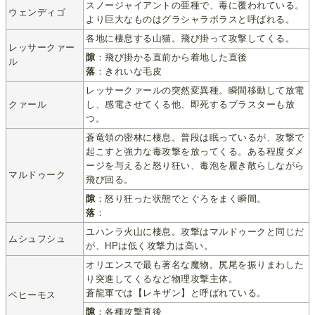
スノージャイアントの亜種で、毒に覆われている。
ウェンディゴ
より巨大なものはグラシャラボラスと呼ばれる。
各地に棲息する山猫。飛び掛って攻撃してくる。
レッサークァー
隙
：飛び掛かる直前から着地した直後
ル
落
：きれいな毛皮
レッサークァールの突然変異種。瞬間移動して放電
クァール
し、感電させてくる他、即死するブラスターも放
つ。
蒼竜領の密林に棲息。普段は眠っているが、攻撃で
起こすと強力な毒攻撃を放ってくる。ある程度ダメ
ージを与えると怒り狂い、毒泡を履き散らしながら
マルドゥーク
飛び回る。
隙
：怒り狂った状態でとぐろをまく瞬間。
落
：
ユハンラ火山に棲息。攻撃はマルドゥークと同じだ
ムシュフシュ
が、HPは低く攻撃力は高い。
オリエンスで最も著名な魔物。尻尾を振りまわした
り突進してくるなど物理攻撃主体。
蒼龍軍では【レキザン】と呼ばれている。
ベヒーモス
隙
：各種攻撃直後