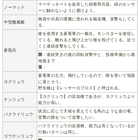
マーティネートを改良した偵察用兵器。緑のセンサ
ノーマッド
ーに触れないように避けよう。
物資や兵員の運搬に使われる輸送機。攻撃もしてく
中型艦戴艇
る。
槍を使用する蒼竜軍の一般兵。モンスターを使役し
てくる。離れると飛び上がり槍を投げてくる。近づ
くと連続攻撃をしてくる。
蒼龍兵
隙
：連続突きの後の回転攻撃中と、投槍準備から着
地後まで
落
：
蒼竜軍の主力。飛行しているので、隙を突いて地面
ヨクリュウ
に落とそう。
野生種は【レッサーロプロス】と呼ばれる。
【ヨクリュウ】の近似種であるが、ヨクリュウより
テンリュウ
能力が高い。
状況に応じて天候を変えてくる馬のような姿の竜。
バクライリュウ
雷撃の隙をついて攻撃したい。
バクライリュウの近接種。能力は高くなっているが
行動パターンは同じ。
ゴウテンリュウ