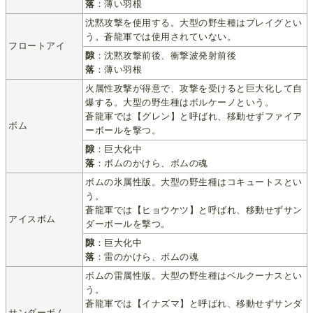
落
：薄い羽根
沈黙攻撃を使用する。大型の野生種はプレイグとい
う。蒼龍軍では使用されていない。
フロートアイ
隙
：沈黙攻撃前後、衝撃波発射前後
落
：薄い羽根
火属性攻撃が得意で、攻撃を受けると巨大化して自
爆する。大型の野生種はボルケーノという。
蒼龍軍では【グレン】と呼ばれ、移動せずファイア
ボム
ーボールを撃つ。
隙
：巨大化中
落
：ボムのかけら、ボムの魂
ボムの氷属性版。大型の野生種はコキュートスとい
う。
蒼龍軍では【ヒョウケツ】と呼ばれ、移動せずサン
アイスボム
ダーボールを撃つ。
隙
：巨大化中
落
：雷のかけら、ボムの魂
ボムの雷属性版。大型の野生種はベルクーナスとい
う。
蒼龍軍では【イナズマ】と呼ばれ、移動せずサンダ
サンダーボム