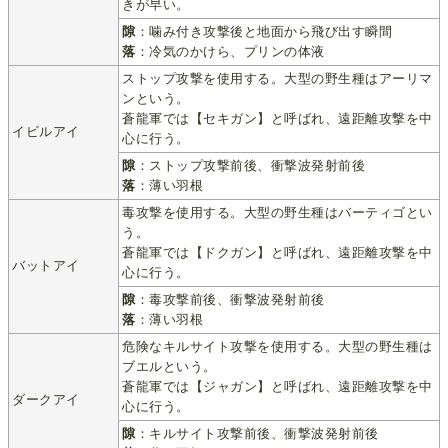
きが早い。
隙
：噛み付き攻撃後と地面から飛び出す瞬間
落
：冷気のかけら、プリンの体液
ストップ攻撃を使用する。大型の野生種はアーリマ
ンという。
蒼龍軍では【セキガン】と呼ばれ、遠距離攻撃を中
イビルアイ
心に行う。
隙
：ストップ攻撃前後、衝撃波発射前後
落
：薄い羽根
毒攻撃を使用する。大型の野生種はバーティゴとい
う。
蒼龍軍では【ドクガン】と呼ばれ、遠距離攻撃を中
バットアイ
心に行う。
隙
：毒攻撃前後、衝撃波発射前後
落
：薄い羽根
危険なキルサイト攻撃を使用する。大型の野生種は
ブエルという。
蒼龍軍では【ジャガン】と呼ばれ、遠距離攻撃を中
ダークアイ
心に行う。
隙
：キルサイト攻撃前後、衝撃波発射前後