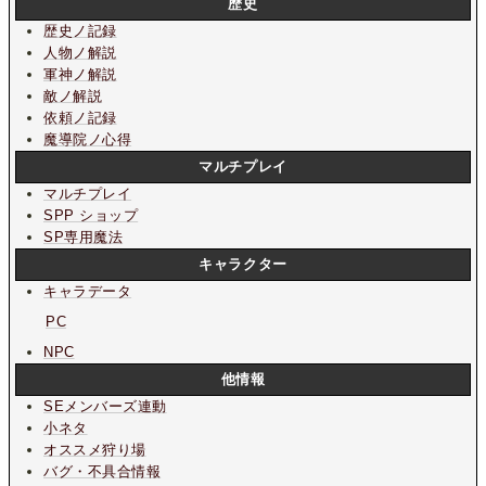
歴史
歴史ノ記録
人物ノ解説
軍神ノ解説
敵ノ解説
依頼ノ記録
魔導院ノ心得
マルチプレイ
マルチプレイ
SPP ショップ
SP専用魔法
キャラクター
キャラデータ
PC
NPC
他情報
SEメンバーズ連動
小ネタ
オススメ狩り場
バグ・不具合情報