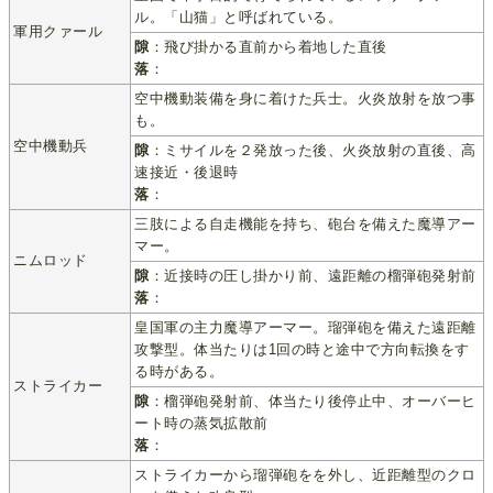
ル。「山猫」と呼ばれている。
軍用クァール
隙
：飛び掛かる直前から着地した直後
落
：
空中機動装備を身に着けた兵士。火炎放射を放つ事
も。
空中機動兵
隙
：ミサイルを２発放った後、火炎放射の直後、高
速接近・後退時
落
：
三肢による自走機能を持ち、砲台を備えた魔導アー
マー。
ニムロッド
隙
：近接時の圧し掛かり前、遠距離の榴弾砲発射前
落
：
皇国軍の主力魔導アーマー。瑠弾砲を備えた遠距離
攻撃型。体当たりは1回の時と途中で方向転換をす
る時がある。
ストライカー
隙
：榴弾砲発射前、体当たり後停止中、オーバーヒ
ート時の蒸気拡散前
落
：
ストライカーから瑠弾砲をを外し、近距離型のクロ