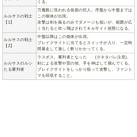
くる。
万魔殿に現われる仮面の巨人。序盤から中盤までは
ルルサスの戦士
この個体が出現。
【1】
攻撃は剣を振るのみでダメージも低いが、範囲が広
く当たると吹っ飛ばされてキルサイト状態になる。
中盤以降はこの個体が出現。
ルルサスの戦士
ブレイクサイトに当てるとスイッチが入り、一定時
【2】
間暴走して激しく斬りかかってくる。
ラスボス。審判者となった
シド
(※ネタバレ注意)。
ルルサスのルシ
剣による攻撃や雷の他、手を伸ばして掴んでくる。
たる審判者
ブレイクサイトをしっかり狙って攻撃し、ファント
マを回収すること。