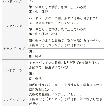
る。
ハンドレッグ
隙
：体当たり攻撃後、急停止している間
落
：虫の体液
ハンドレッグの上位種。液体には毒が含まれてい
る。蒼龍軍では使用されていない。
アングヘッグ
隙
：体当たり攻撃後、急停止している間
落
：虫の体液、樹液
細い樹木のような魔物で、攻撃を避けられやすい。
蒼龍軍では【カラタチ】と呼ばれている。
キャッパワイヤ
隙
：
落
：樹液
キャッパワイヤの亜種。MPを下げる攻撃を行う。
蒼龍軍では使用されていない。
マンドラゴラ
隙
：
落
：樹液
物理耐性が非常に高く、火属性攻撃を吸収するが氷
属性攻撃には弱い。
大型の野生種はインフェルノという。
蒼龍軍では【エンネツ】と呼ばれ、野生種より動き
フレイムプリン
が早い。