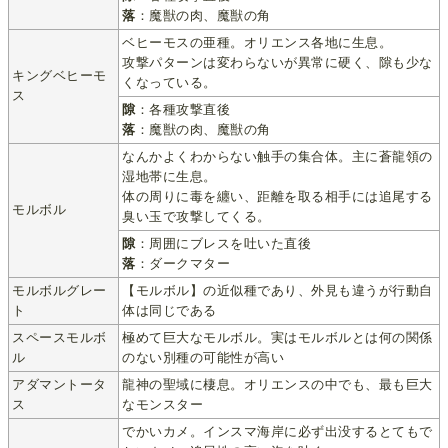
落
：魔獣の肉、魔獣の角
ベヒーモスの亜種。オリエンス各地に生息。
攻撃パターンは変わらないが異常に硬く、隙も少な
キングベヒーモ
くなっている。
ス
隙
：各種攻撃直後
落
：魔獣の肉、魔獣の角
なんかよくわからない触手の集合体。主に蒼龍領の
湿地帯に生息。
体の周りに毒を纏い、距離を取る相手には追尾する
モルボル
臭い玉で攻撃してくる。
隙
：周囲にブレスを吐いた直後
落
：ダークマター
モルボルグレー
【モルボル】の近似種であり、外見も違うが行動自
ト
体は同じである
スペースモルボ
極めて巨大なモルボル。実はモルボルとは何の関係
ル
のない別種の可能性が高い
アダマントータ
龍神の聖域に棲息。オリエンスの中でも、最も巨大
ス
なモンスター
でかいカメ。インスマ海岸に必ず出没するとてもで