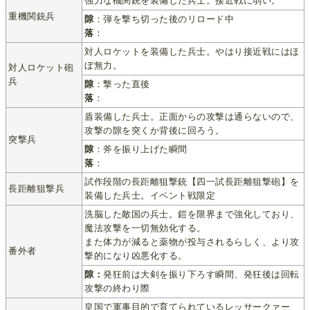
強力な機関銃を装備した兵士。接近戦に弱い。
重機関銃兵
隙
：弾を撃ち切った後のリロード中
落
：
対人ロケットを装備した兵士。やはり接近戦にはほ
ぼ無力。
対人ロケット砲
兵
隙
：撃った直後
落
：
盾装備した兵士。正面からの攻撃は通らないので、
攻撃の隙を突くか背後に回ろう。
突撃兵
隙
：斧を振り上げた瞬間
落
：
試作段階の長距離狙撃銃【四一試長距離狙撃砲】を
長距離狙撃兵
装備した兵士。イベント戦限定
洗脳した敵国の兵士。鎧を限界まで強化しており、
魔法攻撃を一切無効化する。
また体力が減ると薬物が投与されるらしく、より攻
番外者
撃的になり凶悪化する。
隙：
発狂前は大剣を振り下ろす瞬間、発狂後は回転
攻撃の終わり際
皇国で軍事目的で育てられているレッサークァー