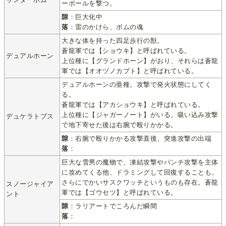
ーボールを撃つ。
隙
：巨大化中
落
：雷のかけら、ボムの魂
大きな体を持った四足歩行の獣。
蒼龍軍では【ショウキ】と呼ばれている。
デュアルホーン
上位種に【グランドホーン】がおり、それらは蒼龍
軍では【オオヅノカブト】と呼ばれている。
デュアルホーンの亜種。攻撃で発火状態にしてく
る。
蒼龍軍では【アカショウキ】と呼ばれている。
上位種に【ジャガーノート】がいる。吸い込み攻撃
デュケラトプス
で地下寄せた後は右腕で殴りかかる。
隙
：右腕で殴りかかる攻撃直後、突進攻撃の出端
落
：
巨大な雪男の魔物で、凍結攻撃やパンチ攻撃を主体
に攻めてくる他、ドラミングして回復することも。
さらにでかいサスクワッチというものも存在。蒼龍
スノージャイア
軍では【ゴウセツ】と呼ばれている。
ント
隙
：ラリアートでころんだ瞬間
落
：