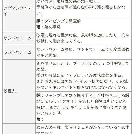
かいカメ。追尾性の高い泡を吐く。
甲羅側からは攻撃が通らないので頭を殴るしかな
アダマンタイマ
い。
イ
隙
：ダイビング攻撃直前
落
：亀の甲羅
砂漠に現れる巨大な虫。風の弾を放出したり、穴を
サンドウォーム
移動して飛び出してくる。
サンドウォーム亜種。サンドウォームより攻撃回数
ランドウォーム
が多い難敵。
剣を振り回したり、ブーメランのように剣を投げて
攻撃。
受けた攻撃に応じてプロテスか魔法障壁を作る。
また瀕死時には無敵+ヘイスト状態になり、その隙
をついてキルサイトで倒さなければならなくなる。
鉄巨人
隙
：ジャンプして剣を振り下ろした後持ち上げる瞬
間(このブレイクサイトを逃した直後は歩いている
時)と、離れているキャラに剣を投げ戻ってきた剣
をとらえた時。
落
：
鉄巨人の亜種。常時リジェネがかかっているため非
常に厄介。