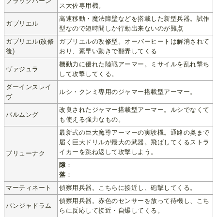
ブラックバーン
ス大佐専用機。
高速移動・魔法障壁などを搭載した新型兵器。試作
ガブリエル
型なので短時間しか行動出来ないのが難点
ガブリエル(改修
ガブリエルの改修型。オーバーヒートは解消されて
後)
おり、素早い動きで翻弄してくる
機動力に優れた陸戦アーマー。ミサイルを乱れ撃ち
ヴァジュラ
して攻撃してくる。
ダーインスレイ
ルシ・クンミ専用のジャマー搭載型アーマー。
ヴ
改良されたジャマー搭載型アーマー。ルシでなくて
バルムング
も使える強力なもの。
最新式の巨大魔導アーマーの実験機。通路の奥まで
届く巨大ドリルが最大の武器。飛ばしてくるストラ
イカーを跳ね返して攻撃しよう。
ブリューナク
隙
：
落
：
マーティネート
偵察用兵器。こちらに接近し、砲撃してくる。
偵察用兵器。赤色のセンサーを放って待機し、こち
パンジャドラム
らに反応して接近・自爆してくる。