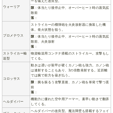
ーを備えた改良型。
ウォーリア
隙
：体当たり後停止中、オーバーヒート時の蒸気拡
散前
落
：
ストライカーの榴弾砲を火炎放射器に換装した機
体。発火状態を狙う。
プロメテウス
隙
：体当たり後停止中、オーバーヒート時の蒸気拡
散前、火炎放射
落
：
ストライカー輸
物資輸送用コンテナ搭載のストライカー。攻撃もし
送型
てくる。
動きは遅いが装甲が硬くカノン砲も強力。カノン砲
は連射することもあり、3の倍数発射する。近距離
では腕で前方を薙ぎ払う。
コロッサス
隙
：腕を振るう攻撃直後、カノン砲を単発で撃つ直
前
落
：
機動力に優れた空中用アーマー。素早い動きで翻弄
ヘルダイバー
してくる。
ヘルダイバーの改良型。魔法障壁も搭載するフェイ