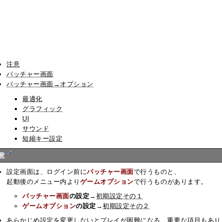
注意
パッチャー画面
パッチャー画面→オプション
最適化
グラフィック
UI
サウンド
短縮キー設定
意
設定画面は、ログイン前に
パッチャー画面
で行うものと、
起動後のメニュー内より
ゲームオプション
で行うものがあります。
パッチャー画面
の設定
→
初期設定その１
ゲームオプション
の設定
→
初期設定その２
あらかじめ設定を変更しないとプレイが困難になる、重要な項目もあり