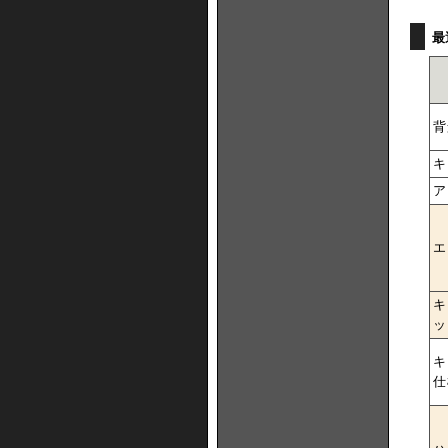
最
背
キ
ア
エ
キ
ッ
キ
仕