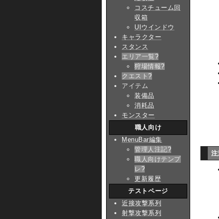
コスチューム回
収箱
UIウインドウ
キャラクター
スタンス
エリア一覧
?
狩場情報
?
クエスト
?
アイテム
装備品
消耗品
モンスター
職人向け
MenuBar編集
管理人注記
?
注
職人向けテンプ
レ
?
更新履歴
テストページ
近接攻撃系列
射撃攻撃系列