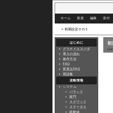
[
ホーム
|
新規
|
編集
|
添付
> 初期設定その１
はじめに
初
グラナドエスパダ
Last
導入の流れ
操作方法
FAQ
変更点FAQ
用語集
攻略情報
システム
バラック
家門
スクワッド
ステータス
経験値