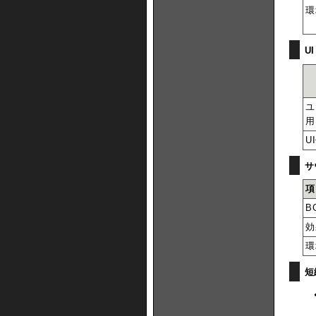
環
U
ユ
用
U
サ
項
B
効
環
短