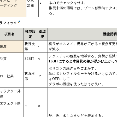
イスピード
状況
○
るのでチェックを外す。
ーディング
次第
推奨未満の環境では、ゾーン移動時テクス
る。
ラフィック
推奨設
低環
項目名
機能説明
定
境
状況次
横長がオススメ。視界が広がる＝視点変更
像度
○
第
が減る。
テクスチャの色数を増減する。負荷が軽減
品質
32BIT
○
16BITにすると木目状の線が浮かび上がっ
ポリゴンの継ぎ目をごまかす。
状況次
単にボカシフィルターをかけるだけなので
ロー効果
？
第
はOFFにして、
グラボの機能を使ったほうが良い。
ャラクター外
線
エフェクト効
？
×
炎、煙、水しぶきなどを表示する。