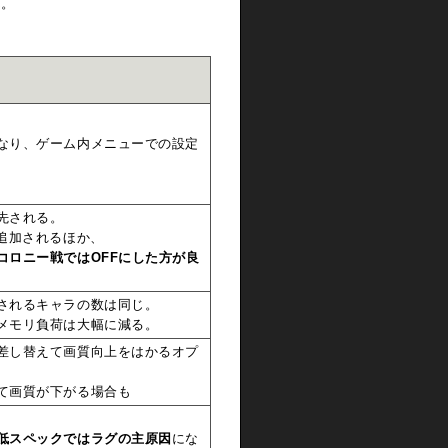
ん。
明
なり、ゲーム内メニューでの設定
先される。
追加されるほか、
コロニー戦ではOFFにした方が良
されるキャラの数は同じ。
メモリ負荷は大幅に減る。
差し替えて画質向上をはかるオプ
て画質が下がる場合も
低スペックではラグの主原因
にな