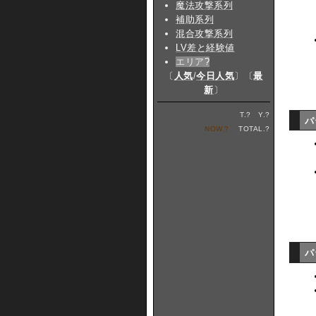
魔法攻撃系列
補助系列
混合攻撃系列
LV差と経験値
エリア
?
〔
人気
/
今日人気
〕〔
最
新
〕
T.
?
Y.
?
パ
NOW.
?
TOTAL.
?
パ