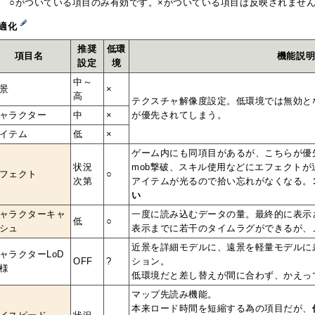
○がついている項目のみ有効です。×がついている項目は反映されませ
適化
推奨
低環
項目名
機能説
設定
境
中～
景
×
高
テクスチャ解像度設定。低環境では無効と
ャラクター
中
×
が優先されてしまう。
イテム
低
×
ゲーム内にも同項目があるが、こちらが優
状況
mob撃破、スキル使用などにエフェクトが
フェクト
○
次第
アイテムが光るので拾い忘れがなくなる。
い
ャラクターキャ
一度に読み込むデータの量。最終的に表示
低
○
シュ
表示までに若干のタイムラグができるが、
近景を詳細モデルに、遠景を軽量モデルに
ャラクターLoD
OFF
?
ション。
様
低環境だと差し替えが間に合わず、かえっ
マップ先読み機能。
本来ロード時間を短縮する為の項目だが、