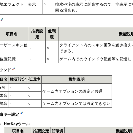
境エフェクト
表示
○
噴水や滝の表示に影響するので、非表示に
困る場合も。
I
推奨設
低環
項目名
機能説
定
境
ーザースキン使
クライアント内のスキン画像を置き換え
-
○
できる。
I位置記憶
-
○
ゲーム内でのウインドウ配置等を記憶し
ウンド
目名
推奨設定
低環境
機能説明
GM
-
○
ゲーム内オプションの設定と共通
果音
-
○
境音
-
○
ゲーム内オプションでは設定できない
縮キー設定
HotKeyツール
項目名
推奨設定
低環境
機能説明