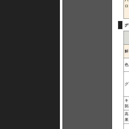
ハ
ロ
グ
解
色
グ
キ
郭
高
果