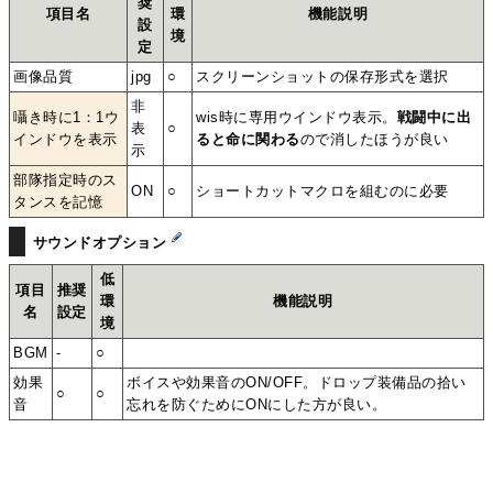
奨
項目名
環
機能説明
設
境
定
画像品質
jpg
○
スクリーンショットの保存形式を選択
非
囁き時に1：1ウ
wis時に専用ウインドウ表示。
戦闘中に出
表
○
インドウを表示
ると命に関わる
ので消したほうが良い
示
部隊指定時のス
ON
○
ショートカットマクロを組むのに必要
タンスを記憶
サウンドオプション
低
項目
推奨
環
機能説明
名
設定
境
BGM
-
○
効果
ボイスや効果音のON/OFF。ドロップ装備品の拾い
○
○
音
忘れを防ぐためにONにした方が良い。