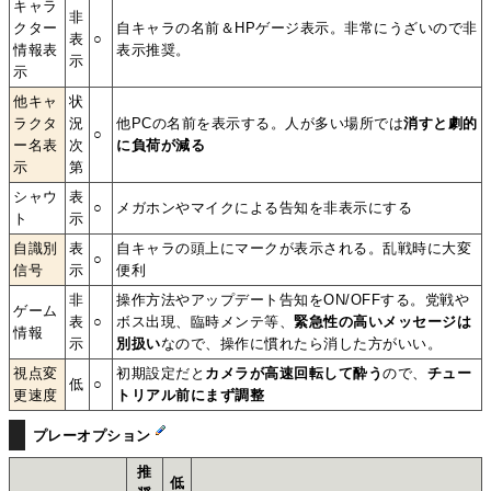
キャラ
非
クター
自キャラの名前＆HPゲージ表示。非常にうざいので非
表
○
情報表
表示推奨。
示
示
他キャ
状
ラクタ
況
他PCの名前を表示する。人が多い場所では
消すと劇的
○
ー名表
次
に負荷が減る
示
第
シャウ
表
○
メガホンやマイクによる告知を非表示にする
ト
示
自識別
表
自キャラの頭上にマークが表示される。乱戦時に大変
○
信号
示
便利
非
操作方法やアップデート告知をON/OFFする。党戦や
ゲーム
表
○
ボス出現、臨時メンテ等、
緊急性の高いメッセージは
情報
示
別扱い
なので、操作に慣れたら消した方がいい。
視点変
初期設定だと
カメラが高速回転して酔う
ので、
チュー
低
○
更速度
トリアル前にまず調整
プレーオプション
推
低