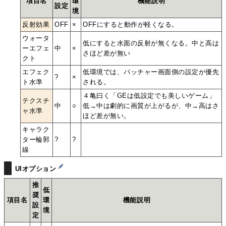
項目名
環
機能説明
設定
境
反射効果
OFF
×
OFFにすると動作が軽くなる。
ウォータ
低にすると水面の反射が無くなる。中と高は
ーエフェ
中
×
さほど差が無い
クト
エフェク
低環境では、パッチャー画面側の設定が優先
?
×
ト水準
される。
４亀曰く「GEは低設定でも美しいゲーム」
テクスチ
中
○
低→中は劇的に画質が上がるが、中→高はさ
ャ水準
ほど差が無い。
キャラク
ター輪郭
?
?
線
UIオプション
推
低
奨
項目名
環
機能説明
設
境
定