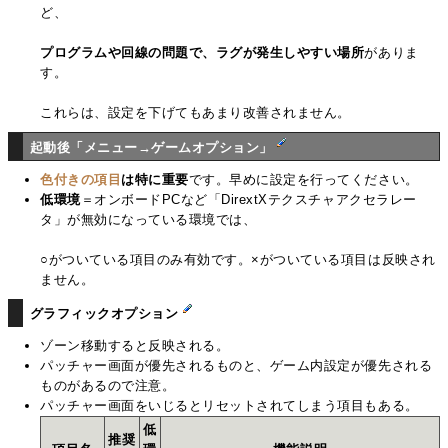
ど、
プログラムや回線の問題で、ラグが発生しやすい場所
がありま
す。
これらは、設定を下げてもあまり改善されません。
起動後「メニュー→ゲームオプション」
色付きの項目
は特に重要
です。早めに設定を行ってください。
低環境
＝オンボードPCなど「DirextXテクスチャアクセラレー
タ」が無効になっている環境では、
○がついている項目のみ有効です。×がついている項目は反映され
ません。
グラフィックオプション
ゾーン移動すると反映される。
パッチャー画面が優先されるものと、ゲーム内設定が優先される
ものがあるので注意。
パッチャー画面をいじるとリセットされてしまう項目もある。
低
推奨