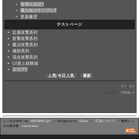
管理人注記
?
職人向けテンプレ
?
更新履歴
テストページ
近接攻撃系列
射撃攻撃系列
魔法攻撃系列
補助系列
混合攻撃系列
LV差と経験値
エリア
?
〔
人気
/
今日人気
〕〔
最新
〕
T.
?
Y.
?
NOW.
?
TOTAL.
?
レンタルWIKI by
WIKIWIKI.jp*
/ Designed by
Olivia
/
広告について
/ 無料レン
タル掲示板
zawazawa