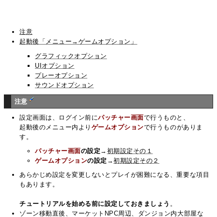
注意
起動後「メニュー→ゲームオプション」
グラフィックオプション
UIオプション
プレーオプション
サウンドオプション
注意
設定画面は、ログイン前に
パッチャー画面
で行うものと、
起動後のメニュー内より
ゲームオプション
で行うものがありま
す。
パッチャー画面
の設定
→
初期設定その１
ゲームオプション
の設定
→
初期設定その２
あらかじめ設定を変更しないとプレイが困難になる、重要な項目
もあります。
チュートリアルを始める前に設定しておきましょう
。
ゾーン移動直後、マーケットNPC周辺、ダンジョン内大部屋な