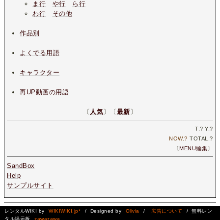
ま行
や行
ら行
わ行
その他
作品別
よくでる用語
キャラクター
再UP動画の用語
〔
人気
〕〔
最新
〕
T.
?
Y.
?
NOW.
?
TOTAL.
?
〔
MENU編集
〕
SandBox
Help
サンプルサイト
レンタルWIKI by
WIKIWIKI.jp*
/ Designed by
Olivia
/
広告について
/ 無料レン
タル掲示板
zawazawa