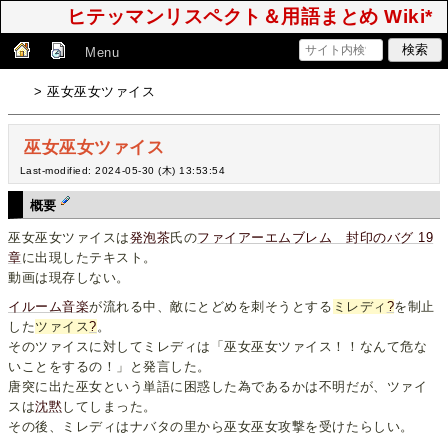
ヒテッマンリスペクト＆用語まとめ Wiki*
Menu
> 巫女巫女ツァイス
巫女巫女ツァイス
Last-modified: 2024-05-30 (木) 13:53:54
概要
巫女巫女ツァイスは
発泡茶
氏の
ファイアーエムブレム 封印のバグ 19
章
に出現したテキスト。
動画は現存しない。
イルーム音楽
が流れる中、敵にとどめを刺そうとする
ミレディ
?
を制止
した
ツァイス
?
。
そのツァイスに対してミレディは「巫女巫女ツァイス！！なんて危な
いことをするの！」と発言した。
唐突に出た巫女という単語に困惑した為であるかは不明だが、ツァイ
スは
沈黙
してしまった。
その後、ミレディはナバタの里から巫女巫女攻撃を受けたらしい。