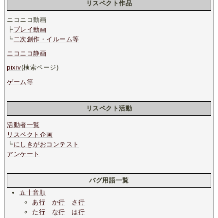
リスペクト作品
ニコニコ動画
┣
プレイ動画
┗
二次創作・イルーム等
ニコニコ静画
pixiv
(検索ページ)
ゲーム等
リスペクト活動
活動者一覧
リスペクト企画
┗
にしきがおコンテスト
アンケート
バグ用語一覧
五十音順
あ行
か行
さ行
た行
な行
は行