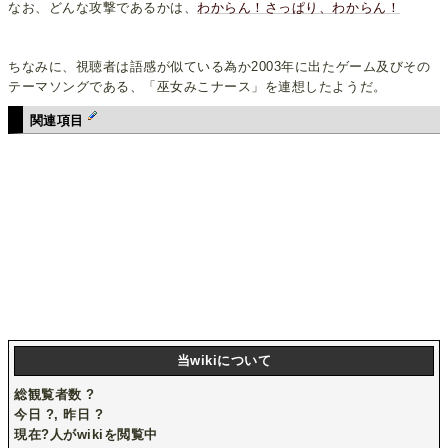
なお、どんな攻撃であるかは、
わからん！さっぱり、わからん！
ちなみに、視聴者は語感が似ている為か2003年に出たゲーム及びその
テーマソングである、「巫女みこナース」を連想したようだ。
関連項目
当wikiについて
総観覧者数
?
今日
?
, 昨日
?
現在
?
人がwikiを閲覧中