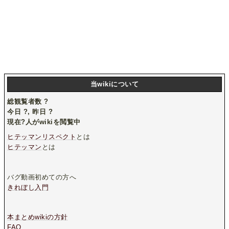
当wikiについて
総観覧者数
?
今日
?
, 昨日
?
現在
?
人がwikiを閲覧中
ヒテッマンリスペクト
とは
ヒテッマン
とは
バグ動画初めての方へ
きれぼし入門
本まとめwikiの方針
FAQ