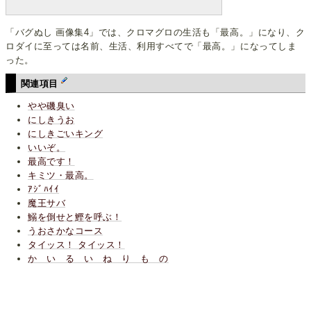
「バグぬし 画像集4」では、クロマグロの生活も「最高。」になり、ク
ロダイに至っては名前、生活、利用すべてで「最高。」になってしま
った。
関連項目
やや磯臭い
にしきうお
にしきごいキング
いいぞ。
最高です！
キミツ・最高。
ｱｼﾞﾊｲｲ
魔王サバ
鰯を倒せと鰹を呼ぶ！
うおさかなコース
タイッス！ タイッス！
か い る い ね り も の