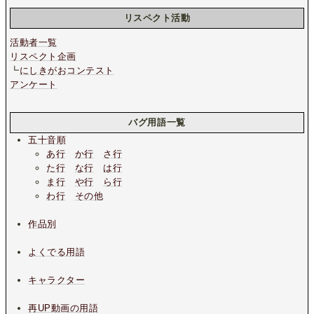
リスペクト活動
活動者一覧
リスペクト企画
┗
にしきがおコンテスト
アンケート
バグ用語一覧
五十音順
あ行
か行
さ行
た行
な行
は行
ま行
や行
ら行
わ行
その他
作品別
よくでる用語
キャラクター
再UP動画の用語