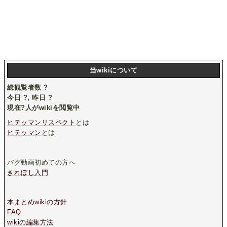
当wikiについて
総観覧者数
?
今日
?
, 昨日
?
現在
?
人がwikiを閲覧中
ヒテッマンリスペクト
とは
ヒテッマン
とは
バグ動画初めての方へ
きれぼし入門
本まとめwikiの方針
FAQ
wikiの編集方法