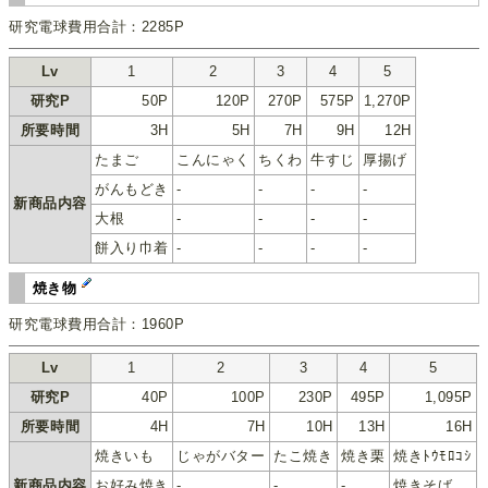
研究電球費用合計：2285P
Lv
1
2
3
4
5
研究P
50P
120P
270P
575P
1,270P
所要時間
3H
5H
7H
9H
12H
たまご
こんにゃく
ちくわ
牛すじ
厚揚げ
がんもどき
-
-
-
-
新商品内容
大根
-
-
-
-
餅入り巾着
-
-
-
-
焼き物
研究電球費用合計：1960P
Lv
1
2
3
4
5
研究P
40P
100P
230P
495P
1,095P
所要時間
4H
7H
10H
13H
16H
焼きいも
じゃがバター
たこ焼き
焼き栗
焼きﾄｳﾓﾛｺｼ
新商品内容
お好み焼き
-
-
-
焼きそば