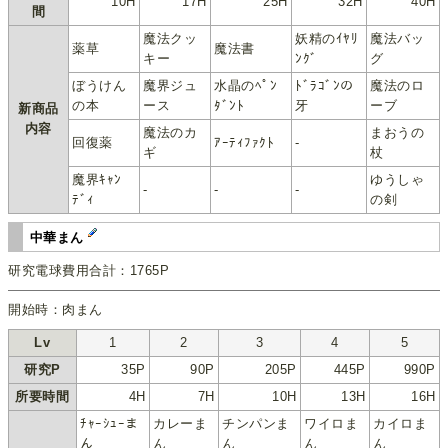
10H
17H
25H
32H
40H
間
魔法クッ
妖精のｲﾔﾘ
魔法バッ
薬草
魔法書
キー
ﾝｸﾞ
グ
ぼうけん
魔界ジュ
水晶のﾍﾟﾝ
ﾄﾞﾗｺﾞﾝの
魔法のロ
の本
ース
ﾀﾞﾝﾄ
牙
ーブ
新商品
内容
魔法のカ
まおうの
回復薬
ｱｰﾃｨﾌｧｸﾄ
-
ギ
杖
魔界ｷｬﾝ
ゆうしゃ
-
-
-
ﾃﾞｨ
の剣
中華まん
研究電球費用合計：1765P
開始時：肉まん
Lv
1
2
3
4
5
研究P
35P
90P
205P
445P
990P
所要時間
4H
7H
10H
13H
16H
ﾁｬｰｼｭｰま
カレーま
チンパンま
ワイロま
カイロま
ん
ん
ん
ん
ん