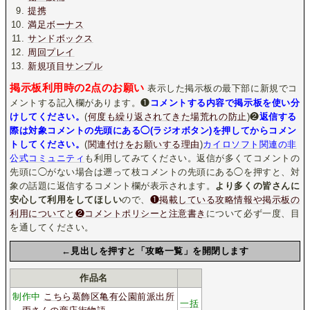
提携
満足ボーナス
サンドボックス
周回プレイ
新規項目サンプル
掲示板利用時の2点のお願い
表示した掲示板の最下部に新規でコ
メントする記入欄があります。❶
コメントする内容で掲示板を使い分
けしてください。
(
何度も繰り返されてきた場荒れの防止
)❷
返信する
際は対象コメントの先頭にある◯(ラジオボタン)を押してからコメン
トしてください。
(
関連付けをお願いする理由
)
カイロソフト関連の非
公式コミュニティ
も利用してみてください。返信が多くてコメントの
先頭に◯がない場合は遡って枝コメントの先頭にある◯を押すと、対
象の話題に返信するコメント欄が表示されます。
より多くの皆さんに
安心して利用をしてほしい
ので、
❶掲載している攻略情報や掲示板の
利用について
と
❷コメントポリシーと注意書き
について必ず一度、目
を通してください。
←見出しを押すと「攻略一覧」を開閉します
作品名
制作中
こちら葛飾区亀有公園前派出所
一括