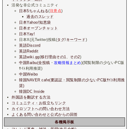
活発な非公式コミュニティ
日本5ちゃんねる
(
注意点
)
過去のスレッド
日本Yahoo!知恵袋
日本オープンチャット
日本Yay!
日本X(元Twitter)投稿(
タグ
/
キーワード
)
英語Discord
英語Reddit
英語wiki.gg
(
移行理由その1
、
その2
)
中国Baibu(全投稿
・
攻略情報まとめ
)(閲覧制限の少ないPC版
ｻｲﾄ利用推奨)
中国Weibo
韓国NAVER cafe(要認証・閲覧制限の少ないPC版ｻｲﾄ利用推
奨)
韓国DC Inside
外国語を翻訳する方法
コミュニティ・お役立ちリンク
カイロソフトへの問い合わせ方法
よくある問い合わせと公式からの回答
各種掲示板