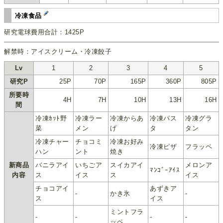
冷凍食品
研究電球費用合計：1425P
解禁時：アイスクリーム・冷凍餃子
Lv
1
2
3
4
5
研究P
25P
70P
165P
360P
805P
所要時
4H
7H
10H
13H
16H
間
冷凍ｶｯﾄ野
冷凍ラー
冷凍からあ
冷凍パス
冷凍グラ
菜
メン
げ
タ
タン
冷凍チャー
チョコミ
冷凍お好み
冷凍ピザ
フラッペ
ハン
ント
焼き
新商品
バニラアイ
いちごア
スイカアイ
メロンア
ﾏﾝｺﾞｰｱｲｽ
内容
ス
イス
ス
イス
チョコアイ
あずきア
-
かき氷
-
ス
イス
ミントフラ
-
-
-
-
ッペ