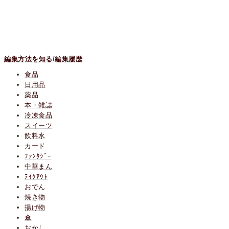
編集方法を知る
/
編集履歴
食品
日用品
薬品
本・雑誌
冷凍食品
スイーツ
飲料水
カード
ﾌｧﾝﾀｼﾞｰ
中華まん
ﾃｲｸｱｳﾄ
おでん
焼き物
揚げ物
傘
おかし