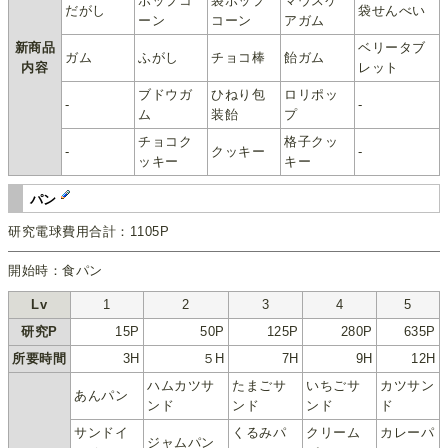
ポップコ
袋ポップ
マウスケ
だがし
袋せんべい
ーン
コーン
アガム
新商品
ベリータブ
ガム
ふがし
チョコ棒
飴ガム
内容
レット
ブドウガ
ひねり包
ロリポッ
-
-
ム
装飴
プ
チョコク
格子クッ
-
クッキー
-
ッキー
キー
パン
研究電球費用合計：1105P
開始時：食パン
Lv
1
2
3
4
5
研究P
15P
50P
125P
280P
635P
所要時間
3H
５H
7H
9H
12H
ハムカツサ
たまごサ
いちごサ
カツサン
あんパン
ンド
ンド
ンド
ド
サンドイ
くるみパ
クリーム
カレーパ
ジャムパン