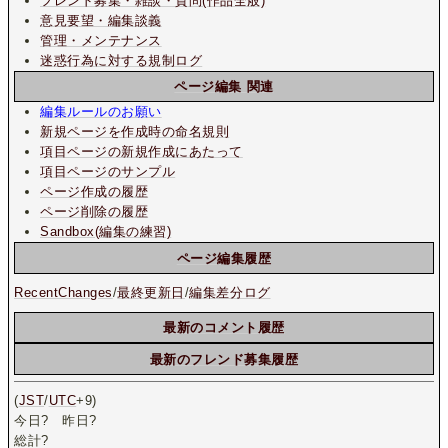
フレンド募集・雑談・質問(作品全般)
意見要望・編集談義
管理・メンテナンス
迷惑行為に対する規制ログ
ページ編集 関連
編集ルールのお願い
新規ページを作成時の命名規則
項目ページの新規作成にあたって
項目ページのサンプル
ページ作成の履歴
ページ削除の履歴
Sandbox(編集の練習)
ページ編集履歴
RecentChanges
/
最終更新日
/
編集差分ログ
最新のコメント履歴
最新のフレンド募集履歴
(
JST
/
UTC
+9)
今日
?
昨日
?
総計
?