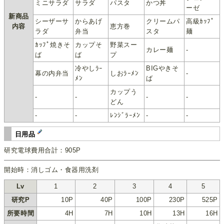
ミニサラダ
サラダ
パスタ
かつ丼
ーゼ
新商品
シーザーサ
からあげ
クリームパ
高級ｶｯﾌﾟ
内容
恵方巻
ラダ
弁当
スタ
麺
ｶｯﾌﾟ焼きそ
カップそ
野菜スー
カレー麺
-
ば
ば
プ
冷やしﾗｰ
BIGやきそ
幕の内弁当
しおﾗｰﾒﾝ
-
ﾒﾝ
ば
カップう
-
-
-
-
どん
-
-
ﾚﾝｼﾞﾗｰﾒﾝ
-
-
日用品
研究電球費用合計：905P
開始時：消しゴム・食器用洗剤
Lv
1
2
3
4
5
研究P
10P
40P
100P
230P
525P
所要時間
4H
7H
10H
13H
16H