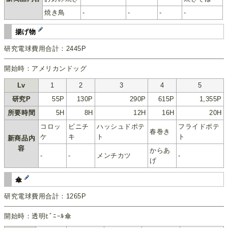
焼き鳥
-
-
-
-
揚げ物
研究電球費用合計：2445P
開始時：アメリカンドッグ
Lv
1
2
3
4
5
研究P
55P
130P
290P
615P
1,355P
所要時間
5H
8H
12H
16H
20H
コロッ
ビニチ
ハッシュドポテ
フライドポテ
春巻き
ケ
キ
ト
ト
新商品内
容
からあ
-
-
メンチカツ
-
げ
傘
研究電球費用合計：1265P
開始時：透明ﾋﾞﾆｰﾙ傘