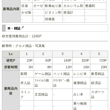
目薬
ガーゼ
軟膏ぬり薬
カルシウム剤
整腸剤
新商品内容
かぜ薬
-
ビタミン剤
体温計
-
-
-
頭痛薬
-
-
本・雑誌
研究電球費用合計：1265P
解禁時：グルメ雑誌・写真集
Lv
1
2
3
4
5
研究P
20P
60P
145P
320P
720P
所要時間
5H
8H
12H
16H
20H
新聞
ゲーム雑誌
ペット雑誌
レシピ本
教育雑誌
ﾌｧｯｼｮﾝ雑
ﾃｸﾉﾛｼﾞｰ雑
求人誌
健康雑誌
経済誌
誌
誌
新商品内
コミッ
スポーツ
容
文芸雑誌
-
占い本
ク
誌
乗り物雑
-
-
-
-
誌