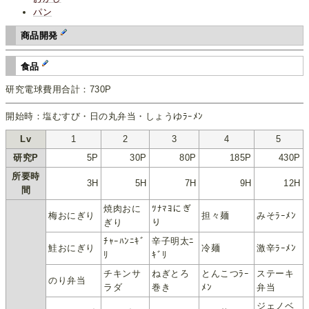
パン
商品開発
食品
研究電球費用合計：730P
開始時：塩むすび・日の丸弁当・しょうゆﾗｰﾒﾝ
Lv
1
2
3
4
5
研究P
5P
30P
80P
185P
430P
所要時
3H
5H
7H
9H
12H
間
焼肉おに
ﾂﾅﾏﾖにぎ
梅おにぎり
担々麺
みそﾗｰﾒﾝ
ぎり
り
ﾁｬｰﾊﾝﾆｷﾞ
辛子明太ﾆ
鮭おにぎり
冷麺
激辛ﾗｰﾒﾝ
ﾘ
ｷﾞﾘ
チキンサ
ねぎとろ
とんこつﾗｰ
ステーキ
のり弁当
ラダ
巻き
ﾒﾝ
弁当
ジェノベ