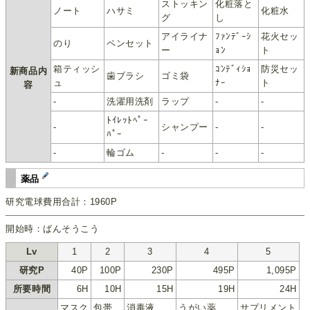
ストッキン
化粧落と
ノート
ハサミ
化粧水
グ
し
アイライナ
ﾌｧﾝﾃﾞｰｼ
花火セッ
のり
ペンセット
ー
ｮﾝ
ト
箱ティッシ
ｺﾝﾃﾞｨｼｮ
防災セッ
新商品内
歯ブラシ
ゴミ袋
ュ
ﾅｰ
ト
容
-
洗濯用洗剤
ラップ
-
-
ﾄｲﾚｯﾄﾍﾟｰ
-
シャンプー
-
-
ﾊﾟｰ
-
輪ゴム
-
-
-
薬品
研究電球費用合計：1960P
開始時：ばんそうこう
Lv
1
2
3
4
5
研究P
40P
100P
230P
495P
1,095P
所要時間
6H
10H
15H
19H
24H
マスク
包帯
消毒液
うがい薬
サプリメント