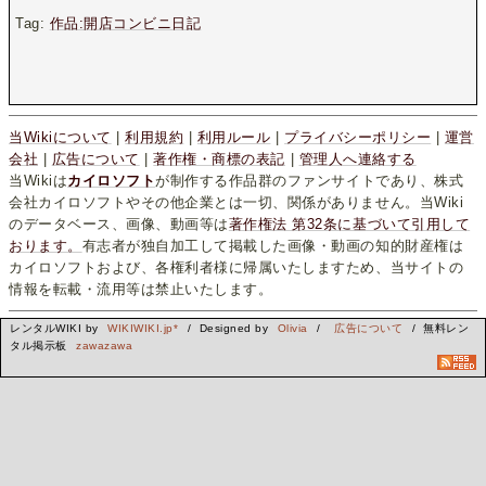
Tag:
作品:開店コンビニ日記
当Wikiについて
|
利用規約
|
利用ルール
|
プライバシーポリシー
|
運営
会社
|
広告について
|
著作権・商標の表記
|
管理人へ連絡する
当Wikiは
カイロソフト
が制作する作品群のファンサイトであり、株式
会社カイロソフトやその他企業とは一切、関係がありません。当Wiki
のデータベース、画像、動画等は
著作権法 第32条に基づいて引用して
おります。
有志者が独自加工して掲載した画像・動画の知的財産権は
カイロソフトおよび、各権利者様に帰属いたしますため、当サイトの
情報を転載・流用等は禁止いたします。
レンタルWIKI by
WIKIWIKI.jp*
/ Designed by
Olivia
/
広告について
/ 無料レン
タル掲示板
zawazawa