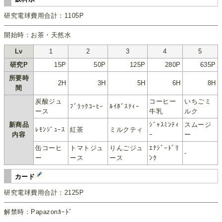
研究電球費用合計：1105P
開始時：お茶・天然水
Lv
1
2
3
4
5
研究P
15P
50P
125P
280P
635P
所要時
2H
3H
5H
6H
8H
間
炭酸ジュ
コーヒー
いちごミ
ﾌﾞﾗｯｸｺｰﾋｰ
ﾙｲﾎﾞｽﾃｨｰ
ース
牛乳
ルク
新商品
ｼﾞｬｽﾐﾝﾃｨ
スムージ
ﾚﾓﾝｼﾞｭｰｽ
紅茶
ミルクティ
内容
ｰ
ー
缶コーヒ
トマトジュ
りんごジュ
ｴﾅｼﾞｰﾄﾞﾘ
-
ー
ース
ース
ﾝｸ
カード
研究電球費用合計：2125P
解禁時：Papazonｶｰﾄﾞ