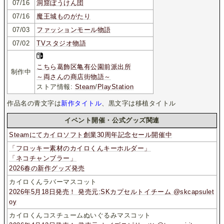
07/16
洞窟ぼうけん団
07/16
魔王城ものがたり
07/03
ファッションモール物語
07/02
TVスタジオ物語
こちら葛飾区亀有公園前派出所
制作中
～両さんの商店街物語～
ストア情報:
Steam
/
PlayStation
作品名の青文字は
新作タイトル
、黒文字は移植タイトル
イベント開催・公式グッズ関連
Steamにてカイロソフト創業30周年記念セール開催中
「フロッキー素材のカイロくんキーホルダー」
「ネコチャンブラー」
2026春の新作グッズ発売
カイロくんラバーマスコット
2026年5月18日発売！ 発売元:SKカプセルトイチーム @skcapsulet
oy
カイロくんコスチュームぬいぐるみマスコット