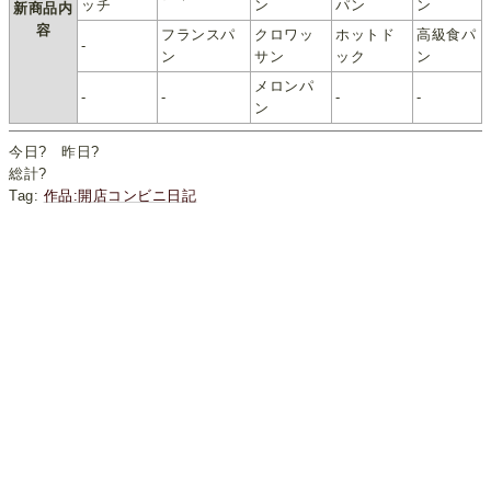
ッチ
ン
パン
ン
新商品内
容
フランスパ
クロワッ
ホットド
高級食パ
-
ン
サン
ック
ン
メロンパ
-
-
-
-
ン
今日
?
昨日
?
総計
?
Tag:
作品:開店コンビニ日記