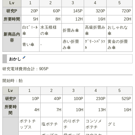
Lv
1
2
3
4
5
研究P
20P
60P
145P
320P
720P
所要時間
5H
8H
12H
16H
20H
白ﾋﾞﾆｰﾙ
水玉模様
高級折畳み
おしゃれな
折畳み傘
傘
の傘
傘
傘
新商品内
容
赤い折畳
ｸﾞﾘｰﾝﾊﾟﾗｿ
黄金の折畳
青い傘
-
み傘
ﾙ
み傘
おかし
研究電球費用合計：905P
開始時：飴
Lv
1
2
3
4
5
研究P
10P
40P
100P
230P
525P
所要時
4H
7H
10H
13H
16H
間
ポテトチ
のりポテ
コンソメ
塩ポテチ
グミ
ップス
チ
ポテチ