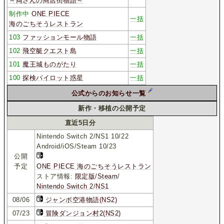
～両さんの商店街物語～
制作中
ONE PIECE
一括
海のごちそうレストラン
103
ファッションモール物語
一括
102
飛空艇クエスト島
一括
101
魔王城ものがたり
一括
100
探検パイロット惑星
一括
公式からのお知らせ一覧
新作・移植の公開予定
直近5日分
Nintendo Switch 2/NS1 10/22
Android/iOS/Steam 10/23
公開
予定
ONE PIECE 海のごちそうレストラン
ストア情報:
限定版
/
Steam
/
Nintendo Switch 2
/
NS1
08/06
ジャンボ空港物語(NS2)
07/23
冒険ダンジョン村2(NS2)