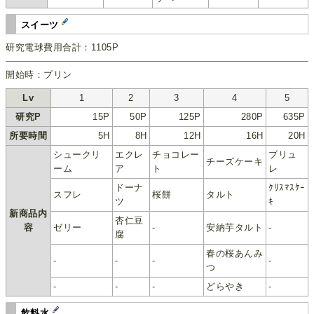
スイーツ
研究電球費用合計：1105P
開始時：プリン
Lv
1
2
3
4
5
研究P
15P
50P
125P
280P
635P
所要時間
5H
8H
12H
16H
20H
シュークリ
エクレ
チョコレー
ブリュ
チーズケーキ
ーム
ア
ト
レ
ドーナ
ｸﾘｽﾏｽｹｰ
スフレ
桜餅
タルト
ツ
ｷ
新商品内
杏仁豆
容
ゼリー
-
安納芋タルト
-
腐
春の桜あんみ
-
-
-
-
つ
-
-
-
どらやき
-
飲料水