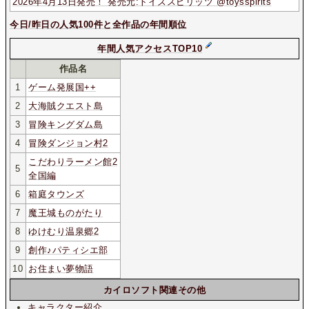
2026年4月13日発売！ 発売元:トイズスピリッツ @toysspirits
今日/昨日の人気100件と全作品の年間順位
年間人気アクセスTOP10
作品名
1
ゲーム発展国++
2
大海賊クエスト島
3
冒険キングダム島
4
冒険ダンジョン村2
こだわりラーメン館2
5
全国編
6
箱庭タウンズ
7
魔王城ものがたり
8
ゆけむり温泉郷2
9
創作♪パティシエ部
10
お住まい夢物語
カイロソフト関連その他
キャラクター紹介