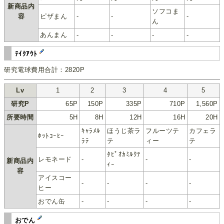
新商品内
ソフコま
容
ピザまん
-
-
-
ん
あんまん
-
-
-
-
ﾃｲｸｱｳﾄ
研究電球費用合計：2820P
Lv
1
2
3
4
5
研究P
65P
150P
335P
710P
1,560P
所要時間
5H
8H
12H
16H
20H
ｷｬﾗﾒﾙ
ほうじ茶ラ
フルーツテ
カフェラ
ﾎｯﾄｺｰﾋｰ
ﾗﾃ
テ
ィー
テ
ﾀﾋﾟｵｶﾐﾙｸﾃ
レモネード
-
-
-
新商品内
ｨｰ
容
アイスコー
-
-
-
-
ヒー
おでん缶
-
-
-
-
おでん