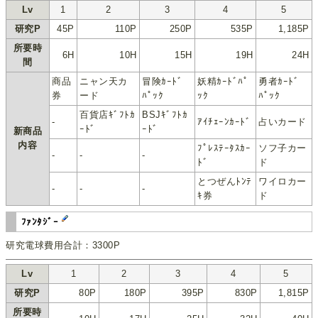
Lv
1
2
3
4
5
研究P
45P
110P
250P
535P
1,185P
所要時
6H
10H
15H
19H
24H
間
商品
ニャン天カ
冒険ｶｰﾄﾞ
妖精ｶｰﾄﾞﾊﾟ
勇者ｶｰﾄﾞ
券
ード
ﾊﾟｯｸ
ｯｸ
ﾊﾟｯｸ
百貨店ｷﾞﾌﾄｶ
BSJｷﾞﾌﾄｶ
-
ｱｲﾁｪｰﾝｶｰﾄﾞ
占いカード
ｰﾄﾞ
ｰﾄﾞ
新商品
内容
ﾌﾟﾚｽﾃｰﾀｽｶｰ
ソフ子カー
-
-
-
ﾄﾞ
ド
とつぜんﾄﾝﾃ
ワイロカー
-
-
-
ｷ券
ド
ﾌｧﾝﾀｼﾞｰ
研究電球費用合計：3300P
Lv
1
2
3
4
5
研究P
80P
180P
395P
830P
1,815P
所要時