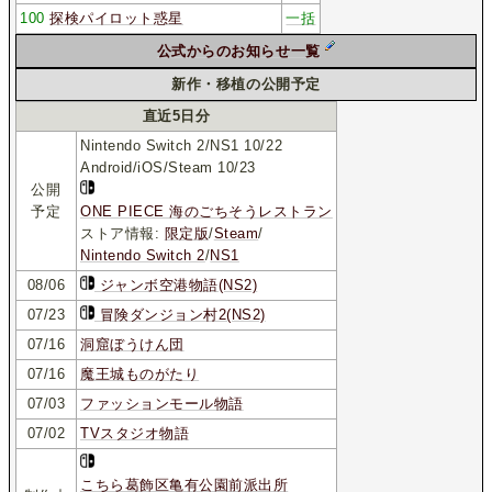
100
探検パイロット惑星
一括
公式からのお知らせ一覧
新作・移植の公開予定
直近5日分
Nintendo Switch 2/NS1 10/22
Android/iOS/Steam 10/23
公開
予定
ONE PIECE 海のごちそうレストラン
ストア情報:
限定版
/
Steam
/
Nintendo Switch 2
/
NS1
08/06
ジャンボ空港物語(NS2)
07/23
冒険ダンジョン村2(NS2)
07/16
洞窟ぼうけん団
07/16
魔王城ものがたり
07/03
ファッションモール物語
07/02
TVスタジオ物語
こちら葛飾区亀有公園前派出所