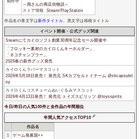
制作中
～両さんの商店街物語～
ストア情報:
Steam
/
PlayStation
作品名の青文字は
新作タイトル
、黒文字は移植タイトル
イベント開催・公式グッズ関連
Steamにてカイロソフト創業30周年記念セール開催中
「フロッキー素材のカイロくんキーホルダー」
「ネコチャンブラー」
2026春の新作グッズ発売
カイロくんラバーマスコット
2026年5月18日発売！ 発売元:SKカプセルトイチーム @skcapsulet
oy
カイロくんコスチュームぬいぐるみマスコット
2026年4月13日発売！ 発売元:トイズスピリッツ @toysspirits
今日/昨日の人気100件と全作品の年間順位
年間人気アクセスTOP10
作品名
1
ゲーム発展国++