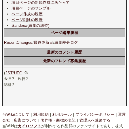
項目ページの新規作成にあたって
項目ページのサンプル
ページ作成の履歴
ページ削除の履歴
Sandbox(編集の練習)
ページ編集履歴
RecentChanges
/
最終更新日
/
編集差分ログ
最新のコメント履歴
最新のフレンド募集履歴
(
JST
/
UTC
+9)
今日
?
昨日
?
総計
?
当Wikiについて
|
利用規約
|
利用ルール
|
プライバシーポリシー
|
運営
会社
|
広告について
|
著作権・商標の表記
|
管理人へ連絡する
当Wikiは
カイロソフト
が制作する作品群のファンサイトであり、株式