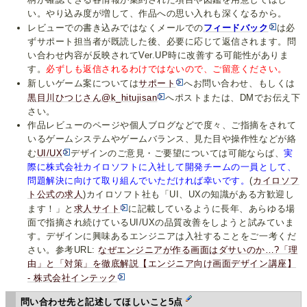
い。やり込み度が増して、作品への思い入れも深くなるから。
レビューでの書き込みではなくメールでの
フィードバック
は必
ずサポート担当者が既読した後、必要に応じて返信されます。問
い合わせ内容が反映されてVer.UP時に改善する可能性がありま
す。
必ずしも返信されるわけではないので、ご留意ください。
新しいゲーム案については
サポート
へお問い合わせ、もしくは
黒目川ひつじさん@k_hitujisan
へポストまたは、DMでお伝え下
さい。
作品レビューのページや個人ブログなどで度々、ご指摘をされて
いるゲームシステムやゲームバランス、見た目や操作性などが絡
む
UI/UX
デザインのご意見・ご要望については可能ならば、
実
際に株式会社カイロソフトに入社して開発チームの一員として、
問題解決に向けて取り組んでいただければ幸いです。
(
カイロソフ
ト公式の求人
)カイロソフト社も「UI、UXの知識がある方歓迎し
ます！」と
求人サイト
に記載しているように長年、あらゆる場
面で指摘され続けているUI/UXの品質改善をしようと試みていま
す。デザインに興味あるエンジニアは入社することをご一考くだ
さい。参考URL:
なぜエンジニアが作る画面はダサいのか…?「理
由」と「対策」を徹底解説【エンジニア向け画面デザイン講座】
- 株式会社インテック
問い合わせ先と記述してほしいこと5点