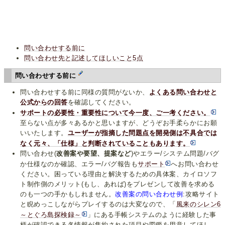
問い合わせする前に
問い合わせ先と記述してほしいこと5点
問い合わせする前に
問い合わせする前に同様の質問がないか、
よくある問い合わせと
公式からの回答
を確認してください。
サポートの必要性・重要性について今一度、ご一考ください。
至らない点が多々あるかと思いますが、どうぞお手柔らかにお願
いいたします。
ユーザーが指摘した問題点を開発側は不具合では
なく元々、「仕様」と判断されていることもあります。
問い合わせ(
改善案や要望、提案など
)やエラー/システム問題/バグ
か仕様なのか確認、エラー/バグ報告も
サポート
へお問い合わせ
ください。困っている理由と解決するための具体案、カイロソフ
ト制作側のメリット(もし、あれば)をプレゼンして改善を求める
のも一つの手かもしれません。
改善案の問い合わせ例
:攻略サイト
と睨めっこしながらプレイするのは大変なので、「
風来のシレン6
～とぐろ島探検録～
」にある手帳システムのように経験した事
柄が確認できる各情報が集約された項目や図鑑を用意してほし