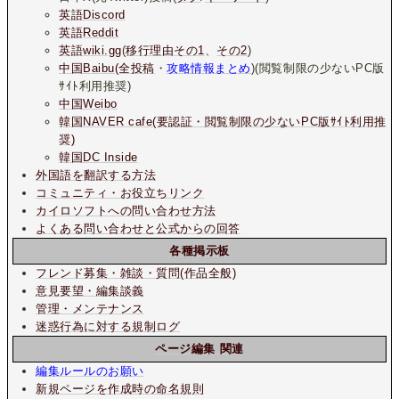
英語Discord
英語Reddit
英語wiki.gg
(
移行理由その1
、
その2
)
中国Baibu(全投稿
・
攻略情報まとめ
)(閲覧制限の少ないPC版
ｻｲﾄ利用推奨)
中国Weibo
韓国NAVER cafe(要認証・閲覧制限の少ないPC版ｻｲﾄ利用推
奨)
韓国DC Inside
外国語を翻訳する方法
コミュニティ・お役立ちリンク
カイロソフトへの問い合わせ方法
よくある問い合わせと公式からの回答
各種掲示板
フレンド募集・雑談・質問(作品全般)
意見要望・編集談義
管理・メンテナンス
迷惑行為に対する規制ログ
ページ編集 関連
編集ルールのお願い
新規ページを作成時の命名規則