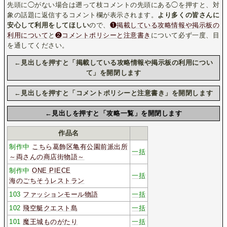
先頭に◯がない場合は遡って枝コメントの先頭にある◯を押すと、対
象の話題に返信するコメント欄が表示されます。
より多くの皆さんに
安心して利用をしてほしい
ので、
❶掲載している攻略情報や掲示板の
利用について
と
❷コメントポリシーと注意書き
について必ず一度、目
を通してください。
←見出しを押すと「掲載している攻略情報や掲示板の利用につい
て」を開閉します
←見出しを押すと「コメントポリシーと注意書き」を開閉します
←見出しを押すと「攻略一覧」を開閉します
作品名
制作中
こちら葛飾区亀有公園前派出所
一括
～両さんの商店街物語～
制作中
ONE PIECE
一括
海のごちそうレストラン
103
ファッションモール物語
一括
102
飛空艇クエスト島
一括
101
魔王城ものがたり
一括