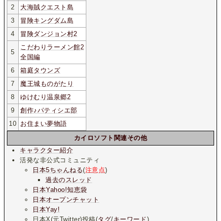
2
大海賊クエスト島
3
冒険キングダム島
4
冒険ダンジョン村2
こだわりラーメン館2
5
全国編
6
箱庭タウンズ
7
魔王城ものがたり
8
ゆけむり温泉郷2
9
創作♪パティシエ部
10
お住まい夢物語
カイロソフト関連その他
キャラクター紹介
活発な非公式コミュニティ
日本5ちゃんねる
(
注意点
)
過去のスレッド
日本Yahoo!知恵袋
日本オープンチャット
日本Yay!
日本X(元Twitter)投稿(
タグ
/
キーワード
)