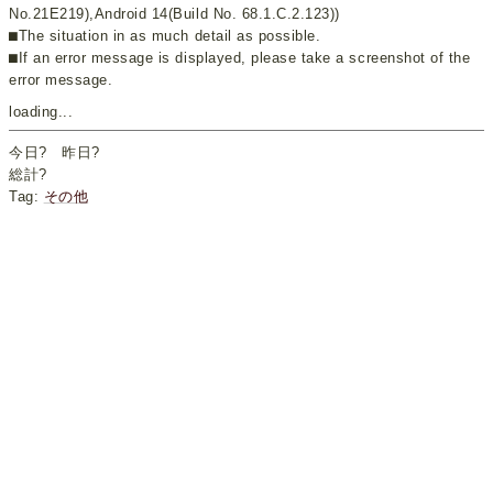
No.21E219),Android 14(Build No. 68.1.C.2.123))
⬛︎The situation in as much detail as possible.
⬛︎If an error message is displayed, please take a screenshot of the
error message.
loading...
今日
?
昨日
?
総計
?
Tag:
その他