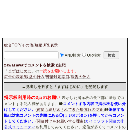
総合TOP
/
その他
/
短縮URL表示
AND検索
OR検索
zawazawaでコメントを検索
(注釈)
「
まずはじめに
」の
一読をお願いします。
広告の表示/収益の行方
/
苦情対応窓口
/
報告の仕方
←見出しを押すと「まずはじめに」を開閉します
掲示板利用時の2点のお願い
表示した掲示板の最下部に新規でコ
メントする記入欄があります。❶
コメントする内容で掲示板を使い分
けしてください。
(
何度も繰り返されてきた場荒れの防止
)❷
返信する
際は対象コメントの先頭にある◯(ラジオボタン)を押してからコメン
トしてください。
(
関連付けをお願いする理由
)
カイロソフト関連の非
公式コミュニティ
も利用してみてください。返信が多くてコメントの