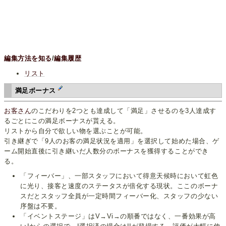
編集方法を知る
/
編集履歴
リスト
満足ボーナス
お客さん
のこだわりを2つとも達成して「満足」させるのを3人達成す
るごとにこの満足ボーナスが貰える。
リストから自分で欲しい物を選ぶことが可能。
引き継ぎで「9人のお客の満足状況を適用」を選択して始めた場合、ゲ
ーム開始直後に引き継いだ人数分のボーナスを獲得することができ
る。
「フィーバー」、一部スタッフにおいて得意天候時において虹色
に光り、接客と速度のステータスが倍化する現状。ここのボーナ
スだとスタッフ全員が一定時間フィーバー化、スタッフの少ない
序盤は不要。
「イベントステージ」はV→Vi→の順番ではなく、一番効果が高