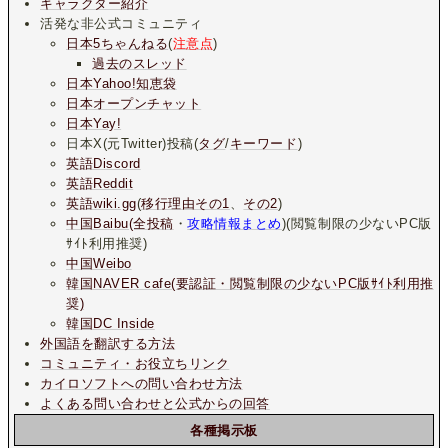
キャラクター紹介
活発な非公式コミュニティ
日本5ちゃんねる
(
注意点
)
過去のスレッド
日本Yahoo!知恵袋
日本オープンチャット
日本Yay!
日本X(元Twitter)投稿(
タグ
/
キーワード
)
英語Discord
英語Reddit
英語wiki.gg
(
移行理由その1
、
その2
)
中国Baibu(全投稿
・
攻略情報まとめ
)(閲覧制限の少ないPC版
ｻｲﾄ利用推奨)
中国Weibo
韓国NAVER cafe(要認証・閲覧制限の少ないPC版ｻｲﾄ利用推
奨)
韓国DC Inside
外国語を翻訳する方法
コミュニティ・お役立ちリンク
カイロソフトへの問い合わせ方法
よくある問い合わせと公式からの回答
各種掲示板