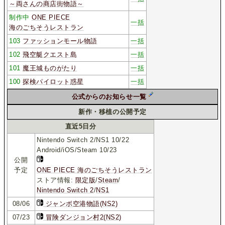
～両さんの商店街物語～
制作中
ONE PIECE
一括
海のごちそうレストラン
103
ファッションモール物語
一括
102
飛空艇クエスト島
一括
101
魔王城ものがたり
一括
100
探検パイロット惑星
一括
公式からのお知らせ一覧
新作・移植の公開予定
直近5日分
Nintendo Switch 2/NS1 10/22
Android/iOS/Steam 10/23
公開
予定
ONE PIECE 海のごちそうレストラン
ストア情報:
限定版
/
Steam
/
Nintendo Switch 2
/
NS1
08/06
ジャンボ空港物語(NS2)
07/23
冒険ダンジョン村2(NS2)