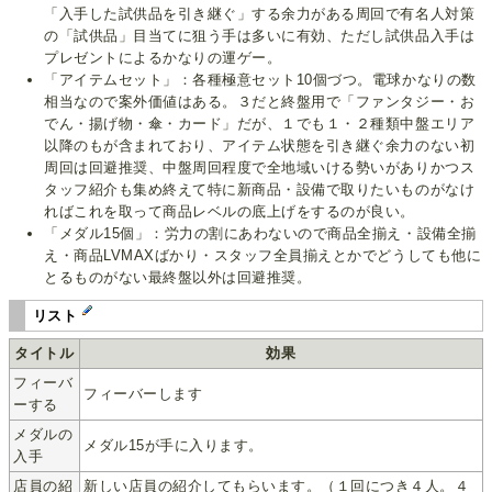
「入手した試供品を引き継ぐ」する余力がある周回で有名人対策
の「試供品」目当てに狙う手は多いに有効、ただし試供品入手は
プレゼントによるかなりの運ゲー。
「アイテムセット」：各種極意セット10個づつ。電球かなりの数
相当なので案外価値はある。３だと終盤用で「ファンタジー・お
でん・揚げ物・傘・カード」だが、１でも１・２種類中盤エリア
以降のもが含まれており、アイテム状態を引き継ぐ余力のない初
周回は回避推奨、中盤周回程度で全地域いける勢いがありかつス
タッフ紹介も集め終えて特に新商品・設備で取りたいものがなけ
ればこれを取って商品レベルの底上げをするのが良い。
「メダル15個」：労力の割にあわないので商品全揃え・設備全揃
え・商品LVMAXばかり・スタッフ全員揃えとかでどうしても他に
とるものがない最終盤以外は回避推奨。
リスト
タイトル
効果
フィーバ
フィーバーします
ーする
メダルの
メダル15が手に入ります。
入手
店員の紹
新しい店員の紹介してもらいます。（１回につき４人。４