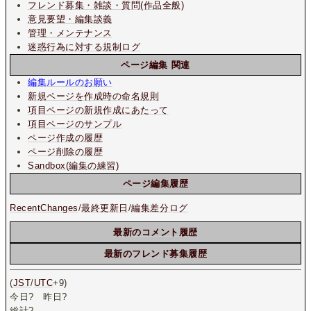
フレンド募集・雑談・質問(作品全般)
意見要望・編集談義
管理・メンテナンス
迷惑行為に対する規制ログ
ページ編集 関連
編集ルールのお願い
新規ページを作成時の命名規則
項目ページの新規作成にあたって
項目ページのサンプル
ページ作成の履歴
ページ削除の履歴
Sandbox(編集の練習)
ページ編集履歴
RecentChanges
/
最終更新日
/
編集差分ログ
最新のコメント履歴
最新のフレンド募集履歴
(
JST
/
UTC
+9)
今日
?
昨日
?
総計
?