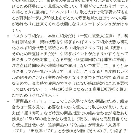
いIからの選択で、I選択済の場合はIIが登場する。評価が大幅に伸
びるため序盤にこそ最優先で欲しい。引継ぎでこだわりボーナス
を得るときに最初に「イベントI・II」取るだけで電球要求87もあ
るが評判が一気に250以上あがるので序盤地域のほぼすべての客
が春終わりには来てくれる状態になりスタートダッシュがかけや
すい。
「スタッフ紹介」、本当に紹介だけ（一覧に複数人追加）で、契
約は別途必要、契約状態を引継ぎすればスタッフ紹介状態も初期
化されず紹介状態も継続される（紹介済スタッフは雇用状態）。
そのため序盤は不要だが、引継ぎポイントがたまりやすくなって
良スタッフが絶対欲しくなる中盤・終盤周回時には非常に推奨。
注意点は時間経過か地域移動で雇用しないで放置してしまうと紹
介スタッフが一覧から消えてしまう点、こうなると再度同じレベ
ルの紹介のこだわり交換が必要となりタダでドブに捨てる羽目に
なるので、金欠時で雇用ができそうにない時は絶対にこれを選択
してはいけない！！（特に#5以降になると１雇用100万軽く超え
だすため（それが４人））
「新商品アイデア」：ここでしか入手できない商品のため、組み
合わせ一覧を見て、必要なものから優先して取るのが良い。たと
えば「握り寿司」など特定の商品指定での組み合わせが複数あり
効果が+25/+50の物とかなら優先して取る。単純な商品目当てな
ら優先度は低いが、追加商品の「試供品」が軒並み「入店率
+27％」「出現率+27％」とか効果が相当でかいので、引継ぎで