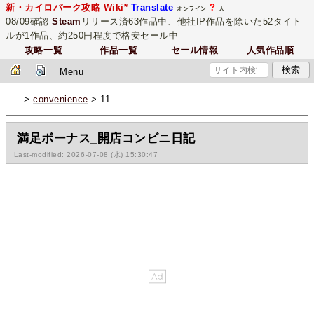
新・カイロパーク攻略 Wiki*
Translate
?
オンライン
人
08/09確認
Steam
リリース済63作品中、他社IP作品を除いた52タイト
ルが1作品、約250円程度で格安セール中
攻略一覧
作品一覧
セール情報
人気作品順
Menu
>
convenience
> 11
満足ボーナス_開店コンビニ日記
Last-modified: 2026-07-08 (水) 15:30:47