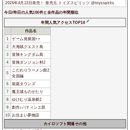
2026年4月13日発売！ 発売元:トイズスピリッツ @toysspirits
今日/昨日の人気100件と全作品の年間順位
年間人気アクセスTOP10
作品名
1
ゲーム発展国++
2
大海賊クエスト島
3
冒険キングダム島
4
冒険ダンジョン村2
こだわりラーメン館2
5
全国編
6
箱庭タウンズ
7
魔王城ものがたり
8
ゆけむり温泉郷2
9
創作♪パティシエ部
10
お住まい夢物語
カイロソフト関連その他