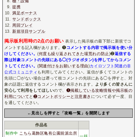
棚・設備
提携
満足ボーナス
サンドボックス
周回プレイ
新規項目サンプル
掲示板利用時の2点のお願い
表示した掲示板の最下部に新規でコ
メントする記入欄があります。❶
コメントする内容で掲示板を使い分
けしてください。
(
何度も繰り返されてきた場荒れの防止
)❷
返信する
際は対象コメントの先頭にある◯(ラジオボタン)を押してからコメン
トしてください。
(
関連付けをお願いする理由
)
カイロソフト関連の非
公式コミュニティ
も利用してみてください。返信が多くてコメントの
先頭に◯がない場合は遡って枝コメントの先頭にある◯を押すと、対
象の話題に返信するコメント欄が表示されます。
より多くの皆さんに
安心して利用をしてほしい
ので、
❶掲載している攻略情報や掲示板の
利用について
と
❷コメントポリシーと注意書き
について必ず一度、目
を通してください。
←見出しを押すと「攻略一覧」を開閉します
作品名
制作中
こちら葛飾区亀有公園前派出所
一括