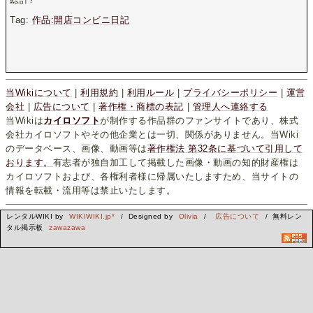
Tag:
作品:開店コンビニ日記
当Wikiについて
|
利用規約
|
利用ルール
|
プライバシーポリシー
|
運営
会社
|
広告について
|
著作権・商標の表記
|
管理人へ連絡する
当Wikiは
カイロソフト
が制作する作品群のファンサイトであり、株式
会社カイロソフトやその他企業とは一切、関係がありません。当Wiki
のデータベース、画像、動画等は
著作権法 第32条に基づいて引用して
おります。
有志者が独自加工して掲載した画像・動画の知的財産権は
カイロソフトおよび、各権利者様に帰属いたしますため、当サイトの
情報を転載・流用等は禁止いたします。
レンタルWIKI by
WIKIWIKI.jp*
/ Designed by
Olivia
/
広告について
/ 無料レン
タル掲示板
zawazawa