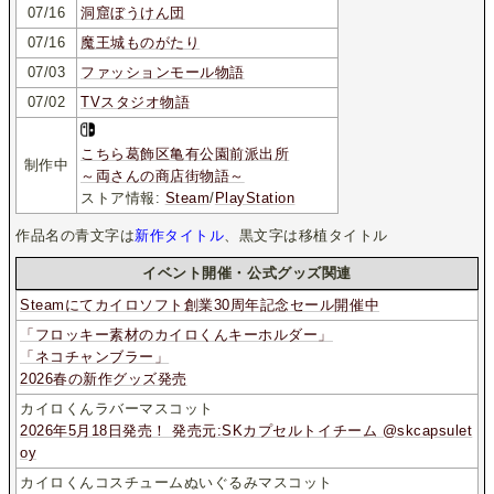
07/16
洞窟ぼうけん団
07/16
魔王城ものがたり
07/03
ファッションモール物語
07/02
TVスタジオ物語
こちら葛飾区亀有公園前派出所
制作中
～両さんの商店街物語～
ストア情報:
Steam
/
PlayStation
作品名の青文字は
新作タイトル
、黒文字は移植タイトル
イベント開催・公式グッズ関連
Steamにてカイロソフト創業30周年記念セール開催中
「フロッキー素材のカイロくんキーホルダー」
「ネコチャンブラー」
2026春の新作グッズ発売
カイロくんラバーマスコット
2026年5月18日発売！ 発売元:SKカプセルトイチーム @skcapsulet
oy
カイロくんコスチュームぬいぐるみマスコット