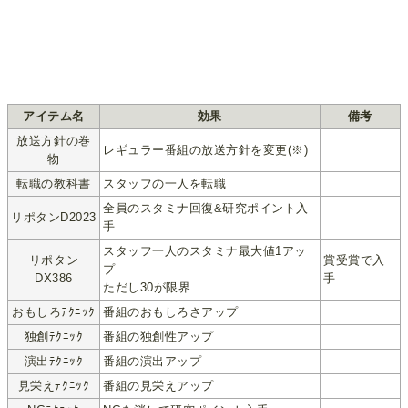
アイテム名
効果
備考
放送方針の巻
レギュラー番組の放送方針を変更(※)
物
転職の教科書
スタッフの一人を転職
全員のスタミナ回復&研究ポイント入
リポタンD2023
手
スタッフ一人のスタミナ最大値1アッ
リポタン
賞受賞で入
プ
DX386
手
ただし30が限界
おもしろﾃｸﾆｯｸ
番組のおもしろさアップ
独創ﾃｸﾆｯｸ
番組の独創性アップ
演出ﾃｸﾆｯｸ
番組の演出アップ
見栄えﾃｸﾆｯｸ
番組の見栄えアップ