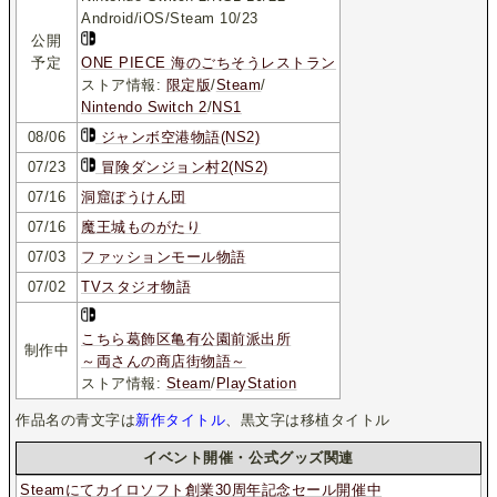
Android/iOS/Steam 10/23
公開
予定
ONE PIECE 海のごちそうレストラン
ストア情報:
限定版
/
Steam
/
Nintendo Switch 2
/
NS1
08/06
ジャンボ空港物語(NS2)
07/23
冒険ダンジョン村2(NS2)
07/16
洞窟ぼうけん団
07/16
魔王城ものがたり
07/03
ファッションモール物語
07/02
TVスタジオ物語
こちら葛飾区亀有公園前派出所
制作中
～両さんの商店街物語～
ストア情報:
Steam
/
PlayStation
作品名の青文字は
新作タイトル
、黒文字は移植タイトル
イベント開催・公式グッズ関連
Steamにてカイロソフト創業30周年記念セール開催中