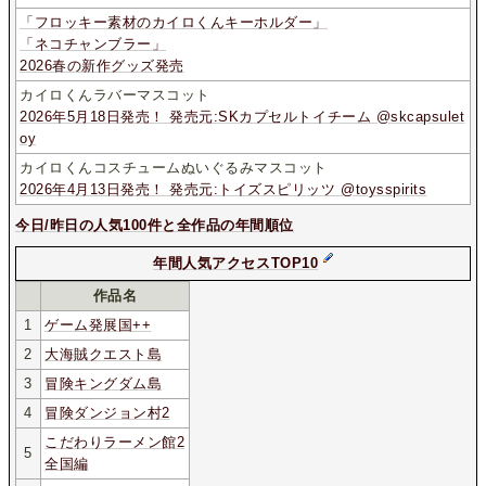
「フロッキー素材のカイロくんキーホルダー」
「ネコチャンブラー」
2026春の新作グッズ発売
カイロくんラバーマスコット
2026年5月18日発売！ 発売元:SKカプセルトイチーム @skcapsulet
oy
カイロくんコスチュームぬいぐるみマスコット
2026年4月13日発売！ 発売元:トイズスピリッツ @toysspirits
今日/昨日の人気100件と全作品の年間順位
年間人気アクセスTOP10
作品名
1
ゲーム発展国++
2
大海賊クエスト島
3
冒険キングダム島
4
冒険ダンジョン村2
こだわりラーメン館2
5
全国編