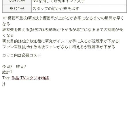
NGﾃｸﾆｯｸ
NGを消して研究ポイント入手
炎ﾃｸﾆｯｸ
スタッフの誰かが炎を出す
※:視聴率重視(研究力):視聴率が上がるが赤字になるまでの期間が早く
なる
維持費を抑える(研究力):視聴率が下がるが赤字になるまでの期間が長
くなる
研究目的(お金):放送後に研究ポイントが手に入るが視聴率が下がる
ファン重視(お金):放送後ファンがさらに増えるが視聴率が下がる
カッコ内は必要コスト
今日
?
昨日
?
総計
?
Tag:
作品:TVスタジオ物語
}}