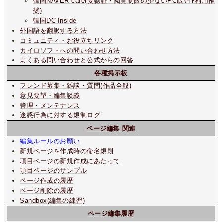
韓国NAVER cafe(要認証・閲覧制限の少ないPC版ｻｲﾄ利用推
奨)
韓国DC Inside
外国語を翻訳する方法
コミュニティ・お役立ちリンク
カイロソフトへの問い合わせ方法
よくある問い合わせと公式からの回答
各種掲示板
フレンド募集・雑談・質問(作品全般)
意見要望・編集談義
管理・メンテナンス
迷惑行為に対する規制ログ
ページ編集 関連
編集ルールのお願い
新規ページを作成時の命名規則
項目ページの新規作成にあたって
項目ページのサンプル
ページ作成の履歴
ページ削除の履歴
Sandbox(編集の練習)
ページ編集履歴