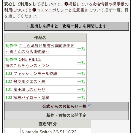
安心して利用をしてほしい
ので、
❶掲載している攻略情報や掲示板の
利用について
と
❷コメントポリシーと注意書き
について必ず一度、目
を通してください。
←見出しを押すと「攻略一覧」を開閉します
作品名
制作中
こちら葛飾区亀有公園前派出所
一括
～両さんの商店街物語～
制作中
ONE PIECE
一括
海のごちそうレストラン
103
ファッションモール物語
一括
102
飛空艇クエスト島
一括
101
魔王城ものがたり
一括
100
探検パイロット惑星
一括
公式からのお知らせ一覧
新作・移植の公開予定
直近5日分
Nintendo Switch 2/NS1 10/22