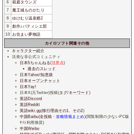
6
箱庭タウンズ
7
魔王城ものがたり
8
ゆけむり温泉郷2
9
創作♪パティシエ部
10
お住まい夢物語
カイロソフト関連その他
キャラクター紹介
活発な非公式コミュニティ
日本5ちゃんねる
(
注意点
)
過去のスレッド
日本Yahoo!知恵袋
日本オープンチャット
日本Yay!
日本X(元Twitter)投稿(
タグ
/
キーワード
)
英語Discord
英語Reddit
英語wiki.gg
(
移行理由その1
、
その2
)
中国Baibu(全投稿
・
攻略情報まとめ
)(閲覧制限の少ないPC版
ｻｲﾄ利用推奨)
中国Weibo