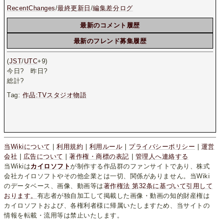
RecentChanges
/
最終更新日
/
編集差分ログ
最新のコメント履歴
最新のフレンド募集履歴
(
JST
/
UTC
+9)
今日
?
昨日
?
総計
?
Tag:
作品:TVスタジオ物語
当Wikiについて
|
利用規約
|
利用ルール
|
プライバシーポリシー
|
運営
会社
|
広告について
|
著作権・商標の表記
|
管理人へ連絡する
当Wikiは
カイロソフト
が制作する作品群のファンサイトであり、株式
会社カイロソフトやその他企業とは一切、関係がありません。当Wiki
のデータベース、画像、動画等は
著作権法 第32条に基づいて引用して
おります。
有志者が独自加工して掲載した画像・動画の知的財産権は
カイロソフトおよび、各権利者様に帰属いたしますため、当サイトの
情報を転載・流用等は禁止いたします。