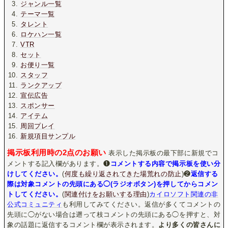
ジャンル一覧
テーマ一覧
タレント
ロケハン一覧
VTR
セット
お便り一覧
スタッフ
ランクアップ
宣伝広告
スポンサー
アイテム
周回プレイ
新規項目サンプル
掲示板利用時の2点のお願い
表示した掲示板の最下部に新規でコ
メントする記入欄があります。❶
コメントする内容で掲示板を使い分
けしてください。
(
何度も繰り返されてきた場荒れの防止
)❷
返信する
際は対象コメントの先頭にある◯(ラジオボタン)を押してからコメン
トしてください。
(
関連付けをお願いする理由
)
カイロソフト関連の非
公式コミュニティ
も利用してみてください。返信が多くてコメントの
先頭に◯がない場合は遡って枝コメントの先頭にある◯を押すと、対
象の話題に返信するコメント欄が表示されます。
より多くの皆さんに