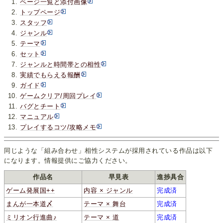
ページ一覧と添付画像
トップページ
スタッフ
ジャンル
テーマ
セット
ジャンルと時間帯との相性
実績でもらえる報酬
ガイド
ゲームクリア/周回プレイ
バグとチート
マニュアル
プレイするコツ/攻略メモ
同じような「組み合わせ」相性システムが採用されている作品は以下
になります。情報提供にご協力ください。
作品名
早見表
進捗具合
ゲーム発展国++
内容 × ジャンル
完成済
まんが一本道〆
テーマ × 舞台
完成済
ミリオン行進曲♪
テーマ × 道
完成済