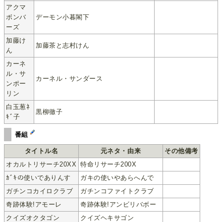
アクマ
ボンバ
デーモン小暮閣下
ーズ
加藤け
加藤茶と志村けん
ん
カーネ
ル・サ
カーネル・サンダース
ンポー
リン
白玉葱ﾈ
黒柳徹子
ｷﾞ子
番組
タイトル名
元ネタ・由来
その他備考
オカルトリサーチ20XX
特命リサーチ200X
ｶﾞｷの使いでありんす
ガキの使いやあらへんで
ガチンコカイロクラブ
ガチンコファイトクラブ
奇跡体験!アモーレ
奇跡体験!アンビリバボー
クイズオクタゴン
クイズヘキサゴン