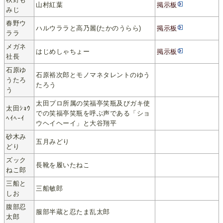
山村紅葉
掲示板
みじ
春野ウ
ハルウララと高乃麗(たかのうらら)
掲示板
ララ
メガネ
はじめしゃちょー
掲示板
社長
石原ゆ
石原裕次郎とモノマネタレントのゆう
うたろ
たろう
う
太田プロ所属の笑福亭笑瓶及びガキ使
太田ｼｮｳ
での笑福亭笑瓶を呼ぶ声である「ショ
ﾍｲﾍｰｲ
ウヘイヘーイ」と大谷翔平
砂木み
五月みどり
どり
ズック
長靴を履いたねこ
ねこ郎
三船と
三船敏郎
しお
腹部忍
服部半蔵と忍たま乱太郎
太郎