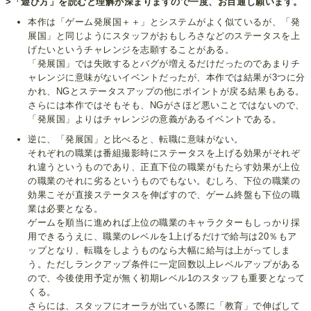
>「遊び方」を読むと理解が深まりますので一度、お目通し願います。
本作は「ゲーム発展国＋＋」とシステムがよく似ているが、「発
展国」と同じようにスタッフがおもしろさなどのステータスを上
げたいというチャレンジを志願することがある。
「発展国」では失敗するとバグが増えるだけだったのであまりチ
ャレンジに意味がないイベントだったが、本作では結果が3つに分
かれ、NGとステータスアップの他にポイントが戻る結果もある。
さらには本作ではそもそも、NGがさほど悪いことではないので、
「発展国」よりはチャレンジの意義があるイベントである。
逆に、「発展国」と比べると、転職に意味がない。
それぞれの職業は番組撮影時にステータスを上げる効果がそれぞ
れ違うというものであり、正直下位の職業がもたらす効果が上位
の職業のそれに劣るというものでもない。むしろ、下位の職業の
効果こそが直接ステータスを伸ばすので、ゲーム終盤も下位の職
業は必要となる。
ゲームを順当に進めれば上位の職業のキャラクターもしっかり採
用できるうえに、職業のレベルを1上げるだけで給与は20％もア
ップとなり、転職をしようものなら大幅に給与は上がってしま
う。ただしランクアップ条件に一定回数以上レベルアップがある
ので、今後使用予定が無く初期レベル1のスタッフも重要となって
くる。
さらには、スタッフにオーラが出ている際に「教育」で伸ばして