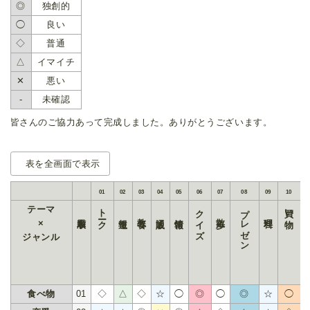
◎
独創的
◯
良い
◇
普通
△
イマイチ
✕
悪い
-
未確認
皆さんのご協力あって完成しました。ありがとうございます。
表を全画面で表示
01
02
03
04
05
06
07
08
09
10
トーク
クイズ
プレゼン
買い物
テーマ
表示順
報道
教養
通販
情報
散歩
料理
×
ジャンル
食べ物
01
◇
△
◇
☆
◯
◎
◯
◎
☆
◯