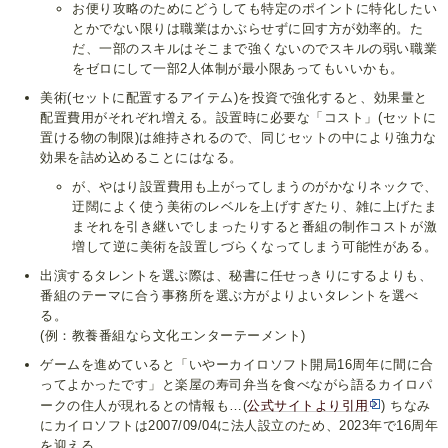
お便り攻略のためにどうしても特定のポイントに特化したい
とかでない限りは職業はかぶらせずに回す方が効率的。た
だ、一部のスキルはそこまで強くないのでスキルの弱い職業
をゼロにして一部2人体制が最小限あってもいいかも。
美術(セットに配置するアイテム)を投資で強化すると、効果量と
配置費用がそれぞれ増える。設置時に必要な「コスト」(セットに
置ける物の制限)は維持されるので、同じセットの中により強力な
効果を詰め込めることにはなる。
が、やはり設置費用も上がってしまうのがかなりネックで、
迂闊によく使う美術のレベルを上げすぎたり、雑に上げたま
まそれを引き継いでしまったりすると番組の制作コストが激
増して逆に美術を設置しづらくなってしまう可能性がある。
出演するタレントを選ぶ際は、秘書に任せっきりにするよりも、
番組のテーマに合う事務所を選ぶ方がよりよいタレントを選べ
る。
(例：教養番組なら文化エンターテーメント)
ゲームを進めていると「いやーカイロソフト開局16周年に間に合
ってよかったです」と楽屋の寿司弁当を食べながら語るカイロパ
ークの住人が現れるとの情報も…(
公式サイトより引用
) ちなみ
にカイロソフトは2007/09/04に法人設立のため、2023年で16周年
を迎える。