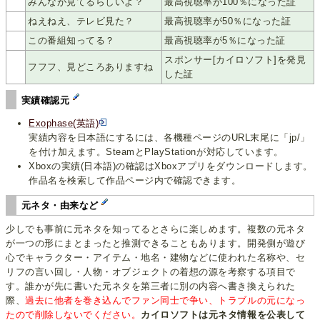
1
みんなが見てるらしいよ？
最高視聴率が100％になった証
2
ねえねえ、テレビ見た？
最高視聴率が50％になった証
3
この番組知ってる？
最高視聴率が5％になった証
スポンサー[カイロソフト]を発見
1
フフフ、見どころありますね
した証
実績確認元
Exophase(英語)
実績内容を日本語にするには、各機種ページのURL末尾に「jp/」
を付け加えます。SteamとPlayStationが対応しています。
Xboxの実績(日本語)の確認はXboxアプリをダウンロードします。
作品名を検索して作品ページ内で確認できます。
元ネタ・由来など
少しでも事前に元ネタを知ってるとさらに楽しめます。複数の元ネタ
が一つの形にまとまったと推測できることもあります。開発側が遊び
心でキャラクター・アイテム・地名・建物などに使われた名称や、セ
リフの言い回し・人物・オブジェクトの着想の源を考察する項目で
す。誰かが先に書いた元ネタを第三者に別の内容へ書き換えられた
際、
過去に他者を巻き込んでファン同士で争い、トラブルの元になっ
たので削除しないでください。
カイロソフトは元ネタ情報を公表して