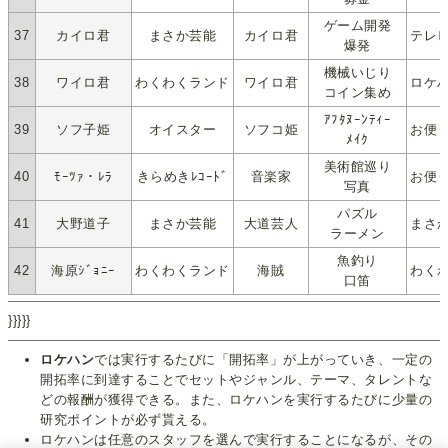
ゲーム開発
37
カイロ君
まさか芸能
カイロ君
テレビ
爆発
機械いじり
38
ワイロ君
わくわくランド
ワイロ君
ロケハ
コイン集め
ｱﾌﾀﾇｰﾝﾃｨｰ
39
ソフ子姫
オイスター
ソフコ姫
お便り
ﾒｲｸ
美術館巡り
40
ﾓｰﾂｧ・ﾚﾗ
きらめきﾚｺｰﾄﾞ
音楽家
お便り:
写真
パズル
41
大野道子
まさか芸能
大道芸人
まさか
ラーメン
魚釣り
42
海原ｼﾞｮﾆｰ
わくわくランド
海賊
わくわ
口笛
}}}}}
ロケハン
では実行するたびに「開拓率」が上がっていき、一定の
開拓率に到達することでセットやジャンル、テーマ、タレントな
どの報酬が獲得できる。また、ロケハンを実行するたびに少量の
研究ポイントが必ず貰える。
ロケハンは任意のスタッフを選んで実行することになるが、その