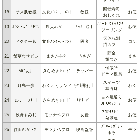
ドライブ
回転寿司
18
サメ肌教授
文化ｴﾝﾀｰﾃｰﾒﾝﾄ
教授
お便り
おしゃれ
ﾊﾞｰﾄﾞｳｫｯﾁﾝｸﾞ
19
ｵｳﾝ・ｺﾞｰﾙﾃﾞﾝ
鉄人ｶﾝﾊﾟﾆｰ
ｻｯｶｰ選手
お便り:
ツーリング
天体観測
20
ドクター薮
文化ｴﾝﾀｰﾃｰﾒﾝﾄ
医者
ロケハ
猫カフェ
貯金
21
飯草ウサピン
まさか芸能
うさぎ
まさか
餅つき
怪談話
22
MC坂井
きらめきﾚｺｰﾄﾞ
ラッパー
お便り
ドラマ鑑賞
スイーツ
23
月島一歩
わくわくランド
宇宙飛行士
わくわ
草野球
古本屋巡り
24
ﾋﾗﾘｰ・ｽｶｰﾄ
きらめきﾚｺｰﾄﾞ
ﾁｱﾘｰﾀﾞｰ
お便り:
UFOｷｬｯﾁｬｰ
ｱﾛﾏﾃﾗﾋﾟｰ
25
秋野もみじ
モツナベプロ
女優
お便り
熱帯魚
ﾊﾟﾜｰｽﾎﾟｯﾄ
26
住田ﾊﾝﾊﾞｰｸﾞ
モツナベプロ
映画監督
モツナ
水泳