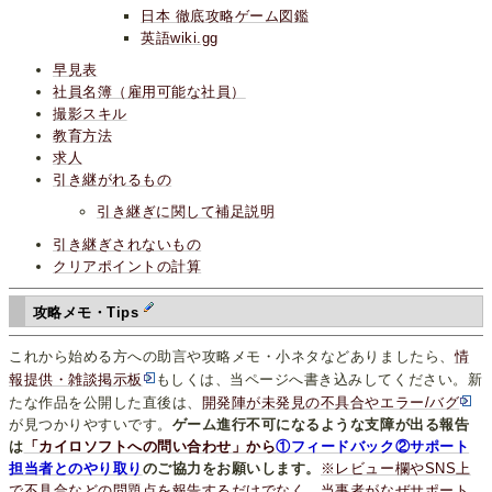
日本 徹底攻略ゲーム図鑑
英語wiki.gg
早見表
社員名簿（雇用可能な社員）
撮影スキル
教育方法
求人
引き継がれるもの
引き継ぎに関して補足説明
引き継ぎされないもの
クリアポイントの計算
攻略メモ・Tips
これから始める方への助言や攻略メモ・小ネタなどありましたら、
情
報提供・雑談掲示板
もしくは、当ページへ書き込みしてください。新
たな作品を公開した直後は、
開発陣が未発見の不具合やエラー/バグ
が見つかりやすいです。
ゲーム進行不可になるような支障が出る報告
は
「カイロソフトへの問い合わせ」から
①フィードバック②サポート
担当者とのやり取り
のご協力をお願いします。
※レビュー欄やSNS上
で不具合などの問題点を報告するだけでなく、当事者がなぜサポート