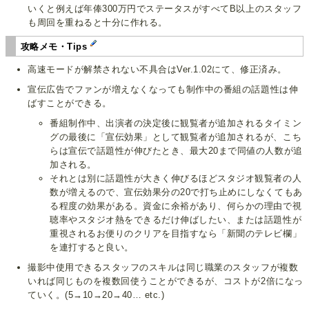
いくと例えば年俸300万円でステータスがすべてB以上のスタッフ
も周回を重ねると十分に作れる。
攻略メモ・Tips
高速モードが解禁されない不具合はVer.1.02にて、修正済み。
宣伝広告でファンが増えなくなっても制作中の番組の話題性は伸
ばすことができる。
番組制作中、出演者の決定後に観覧者が追加されるタイミン
グの最後に「宣伝効果」として観覧者が追加されるが、こち
らは宣伝で話題性が伸びたとき、最大20まで同値の人数が追
加される。
それとは別に話題性が大きく伸びるほどスタジオ観覧者の人
数が増えるので、宣伝効果分の20で打ち止めにしなくてもあ
る程度の効果がある。資金に余裕があり、何らかの理由で視
聴率やスタジオ熱をできるだけ伸ばしたい、または話題性が
重視されるお便りのクリアを目指すなら「新聞のテレビ欄」
を連打すると良い。
撮影中使用できるスタッフのスキルは同じ職業のスタッフが複数
いれば同じものを複数回使うことができるが、コストが2倍になっ
ていく。(5→10→20→40… etc.)