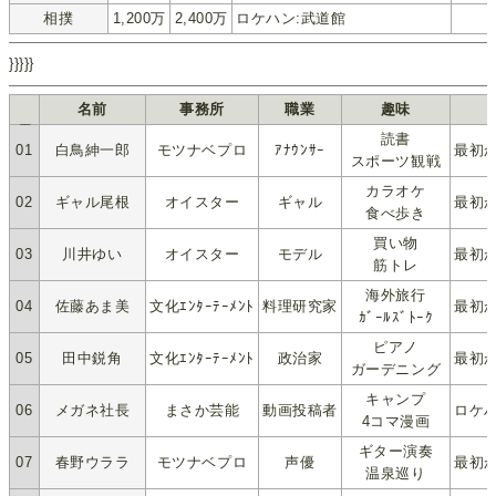
相撲
1,200万
2,400万
ロケハン:武道館
}}}}}
名前
事務所
職業
趣味
表示順
読書
01
白鳥紳一郎
モツナベプロ
ｱﾅｳﾝｻｰ
最初
スポーツ観戦
カラオケ
02
ギャル尾根
オイスター
ギャル
最初
食べ歩き
買い物
03
川井ゆい
オイスター
モデル
最初
筋トレ
海外旅行
04
佐藤あま美
文化ｴﾝﾀｰﾃｰﾒﾝﾄ
料理研究家
最初
ｶﾞｰﾙｽﾞﾄｰｸ
ピアノ
05
田中鋭角
文化ｴﾝﾀｰﾃｰﾒﾝﾄ
政治家
最初
ガーデニング
キャンプ
06
メガネ社長
まさか芸能
動画投稿者
ロケハ
4コマ漫画
ギター演奏
07
春野ウララ
モツナベプロ
声優
最初
温泉巡り