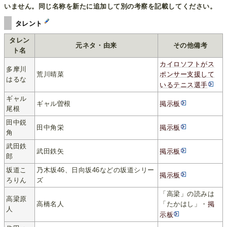
いません。同じ名称を新たに追加して別の考察を記載してください。
タレント
タレン
元ネタ・由来
その他備考
ト名
カイロソフトがス
多摩川
荒川晴菜
ポンサー支援して
はるな
いるテニス選手
ギャル
ギャル曽根
掲示板
尾根
田中鋭
田中角栄
掲示板
角
武田鉄
武田鉄矢
掲示板
郎
坂道こ
乃木坂46、日向坂46などの坂道シリー
掲示板
ろりん
ズ
「高梁」の読みは
高梁原
高橋名人
「たかはし」・
掲
人
示板