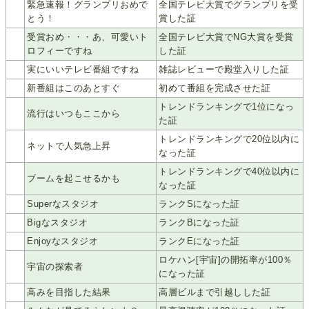
緊急速報！グランプリおめで
全国テレビ大賞でグランプリを受
2
とう！
賞した証
受賞おめ・・・あ、可愛いト
全国テレビ大賞でNG大賞を受賞
2
ロフィーですね
した証
2
実にいいテレビ番組ですね
雑誌レビューで殿堂入りした証
3
新番組はこのあとすぐ
初めて番組を完成させた証
トレンドランキングで1位になっ
1
流行はいつもここから
た証
トレンドランキングで20位以内に
2
ネットで人気急上昇
なった証
トレンドランキングで40位以内に
3
ブームを起こせるかも
なった証
1
Superなスタジオ
ランクSになった証
2
Bigなスタジオ
ランクBになった証
3
Enjoyなスタジオ
ランクEになった証
ロケハン[宇宙]の開拓率が100％
1
宇宙の探索者
になった証
1
高みを目指した結果
高層ビルまで引越しした証