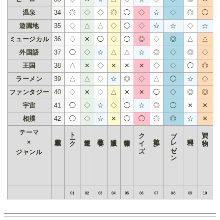
温泉
34
◎
◇
◇
◎
◯
◇
☆
◇
◎
◯
遊園地
35
◇
△
△
◇
◯
◇
☆
☆
◇
☆
ミュージカル
36
◇
✕
◯
◇
◯
◎
◇
◎
△
△
外国語
37
◯
◇
☆
△
△
☆
◎
◇
◎
◇
王国
38
△
✕
◇
✕
✕
✕
◇
◇
◯
◎
ラーメン
39
△
△
◇
☆
◎
◇
△
◯
☆
◇
ファンタジー
40
◇
✕
◇
△
✕
✕
◯
◇
◎
◎
宇宙
41
◯
◇
☆
◇
◯
☆
◎
◯
✕
✕
相撲
42
◯
◇
☆
✕
◯
◯
◎
◎
☆
✕
トーク
クイズ
プレゼン
買い物
テーマ
表示順
報道
教養
通販
情報
散歩
料理
×
ジャンル
01
02
03
04
05
06
07
08
09
10