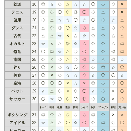
鉄道
18
◎
☆
◇
△
☆
☆
◯
◇
◇
✕
テニス
19
◎
◇
◯
◇
◎
◯
◇
△
◇
✕
健康
20
◇
△
☆
☆
◯
☆
◯
◇
☆
△
ダンス
21
△
◇
◎
◯
☆
◇
△
△
◇
◇
古代
22
△
△
☆
✕
△
☆
◇
◇
△
△
オカルト
23
☆
✕
△
◎
☆
△
◇
◇
△
◎
恐竜
24
◯
◎
☆
△
◇
◯
◇
◇
◎
◎
南国
25
◇
✕
◇
△
◇
◎
☆
△
◎
☆
釣り
26
◯
✕
◇
☆
◯
◇
◇
◎
☆
◯
美容
27
◯
✕
◇
☆
☆
◇
☆
◯
◯
☆
空港
28
◯
◯
◯
✕
☆
✕
◎
◇
◇
◯
ペット
29
☆
△
◇
✕
◇
◯
☆
◇
✕
◯
サッカー
30
◯
☆
◯
◇
◯
◎
◇
◎
✕
◇
トーク
報道
教養
通販
情報
クイズ
散歩
プレゼン
料理
買い物
ア
ボクシング
31
◎
◇
△
◇
◇
◇
◎
◇
✕
✕
アイドル
32
☆
△
△
◯
☆
◯
◇
◎
◇
◯
ヒーロー
33
◇
✕
☆
△
◇
☆
◇
◇
◎
✕