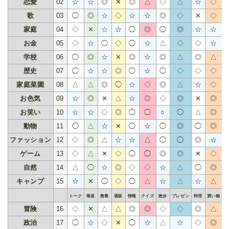
恋愛
02
☆
☆
◎
✕
◎
△
◇
△
☆
◇
歌
03
◯
◎
☆
◇
☆
☆
◎
◇
✕
◇
家庭
04
◇
✕
☆
☆
◯
◎
◯
◎
☆
☆
お金
05
◇
☆
◯
◇
◯
☆
△
◇
◇
☆
学校
06
◯
◎
☆
✕
◎
☆
◎
△
◎
△
歴史
07
◯
☆
☆
◎
◯
☆
◯
◇
◇
◇
家庭菜園
08
△
△
◎
◯
☆
◇
◎
△
☆
◇
お色気
09
☆
◎
✕
△
☆
◎
◇
◎
✕
◎
お笑い
10
☆
☆
◇
◎
◯
◯
○
◯
△
◎
動物
11
◯
△
☆
✕
◯
☆
◯
◎
◯
◎
ファッション
12
◇
◎
△
☆
☆
△
◯
◯
◎
☆
ゲーム
13
◇
△
✕
◇
◯
◯
◎
◎
✕
◇
自然
14
△
◯
☆
◎
◇
◇
☆
△
◯
◎
キャンプ
15
☆
✕
◯
◇
◯
△
☆
△
☆
△
トーク
報道
教養
通販
情報
クイズ
散歩
プレゼン
料理
買い物
ア
冒険
16
◇
✕
△
△
◎
◎
◇
◇
◎
△
政治
17
◯
☆
◇
✕
◯
☆
△
☆
◇
◎