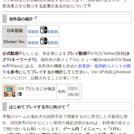
担当者とやり取りする必要があるのかについて
当作品の紹介
日本語版
Global Ver.
公式動画
もしくは、有志者による
プレイ動画
やX(元Twitter)投稿
(
タ
グ
/
キーワード
)
、国内外の各ストアのレビュー欄(Android/iOS/
Stea
m
/Xbox)にある、未所持の機種も含めた
好意的・批判的コメントの両
方
を参考にしてプレイするか検討してください。
Ver.UP内容はAndroid
ページにだけ、記載されることが多いです。
094
TVスタジオ物語
2023
有料
08/29
はじめてプレイする方に向けて
序盤のゲームの進め方や説明不足で理解するのに苦労した不親切な部
分、
UI/UX
の分かりにくい箇所の補足説明があれば、利用者の皆さん
で助け合いをお願いいたします。
ゲーム内「メニュー」>「ｼｽﾃﾑ」