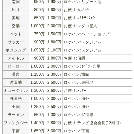
南国
950万
1,900万
ロケハン:リゾート地
釣り
800万
1,600万
お便り:女の子
美容
650万
1,300万
お便り:ｴｽﾃﾃｨｼｬﾝ
空港
1,000万
2,000万
お便り:マダコ星人
ペット
750万
1,500万
ロケハン:ペットショップ
サッカー
900万
1,800万
ロケハン:スタジアム
ボクシング
1,050万
2,100万
ロケハン:スタジアム
アイドル
900万
1,800万
お便り:伯爵
ヒーロー
1,000万
2,000万
ロケハン:ｲﾍﾞﾝﾄ会場
温泉
1,150万
2,300万
ロケハン:旅館
遊園地
1,250万
2,500万
ロケハン:遊園地
ミュージカル
1,300万
2,600万
お便り:ﾄﾘﾏｰ
外国語
1,000万
2,000万
ロケハン:海外
王国
1,250万
2,500万
ロケハン:海外
ラーメン
650万
1,300万
ロケハン:武道館
ファンタジー
1,400万
2,800万
お便り:テレビ協会会長(13回目)
宇宙
1,650万
3,300万
ロケハン:宇宙