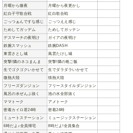
月曜から徹夜
月曜から夜更かし
紅白子守歌合戦
紅白歌合戦
ごっつぁんですな感じ
ごっつええ感じ
ためしてガッデム
ためしてガッテン
デスマーチの夜明け
ガイアの夜明け
鉄腕スマッシュ
鉄腕DASH
東雲さとし城
風雲たけし城
突撃!隣のネコまんま
突撃!隣の晩ご飯
生でゴクゴクいかせて
生でダラダラいかせて
微熱大陸
情熱大陸
フリーズダンジョン
フリースタイルダンジョン
風呂の水ぜんぶ抜く
池の水全部抜く
ママトーク
アメトーク
密着カイロ君24時
密着24時
ミュートステーション
ミュージックステーション
6時だよ♪全員帰宅
8時だよ!全員集合