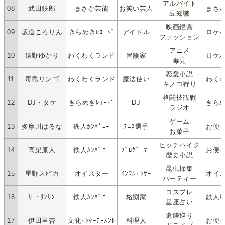
アルバイト
08
武田鉄郎
まさか芸能
お笑い芸人
まさか
豆知識
映画鑑賞
09
坂道ころりん
きらめきﾚｺｰﾄﾞ
アイドル
ロケハ
ファッション
アニメ
10
遠野ゆかり
わくわくランド
冒険家
ロケハ
毒見
恋愛小説
11
毒島リンゴ
わくわくランド
魔法使い
わくわ
キノコ狩り
格闘技観戦
12
DJ・タケ
きらめきﾚｺｰﾄﾞ
DJ
きらめ
ラジオ
ゲーム
13
多摩川はるな
鉄人ｶﾝﾊﾟﾆｰ
ﾃﾆｽ選手
お便り
お菓子
ヒッチハイク
14
高梁原人
鉄人ｶﾝﾊﾟﾆｰ
ﾌﾟﾛｹﾞｰﾏｰ
お便り
歴史小説
昆虫採集
15
星野スピカ
オイスター
ｲﾝﾌﾙｴﾝｻｰ
オイス
パーティー
コスプレ
16
ﾘｰ･ﾘﾝﾘﾝ
鉄人ｶﾝﾊﾟﾆｰ
格闘家
鉄人ｶﾝ
星座占い
遺跡巡り
17
伊田里杏
文化ｴﾝﾀｰﾃｰﾒﾝﾄ
料理人
お便り