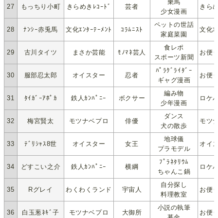
乗馬
27
もっちり小町
きらめきﾚｺｰﾄﾞ
芸者
きらめ
少女漫画
ペットの世話
28
ﾅﾝｼｰ赤兎馬
文化ｴﾝﾀｰﾃｰﾒﾝﾄ
ｺﾗﾑﾆｽﾄ
文化ｴﾝ
家庭菜園
食レポ
29
古川タイツ
まさか芸能
ﾓﾉﾏﾈ芸人
お便り
スポーツ新聞
ﾊﾟﾗｸﾞﾗｲﾀﾞｰ
30
服部忍太郎
オイスター
忍者
お便り
ギャグ漫画
編み物
31
ﾀｲｶﾞｰｱﾎﾟｶ
鉄人ｶﾝﾊﾟﾆｰ
ボクサー
ロケハ
少年漫画
ダンス
32
梅宮賢太
モツナベプロ
俳優
モツナ
犬の散歩
地球儀
33
ﾃﾞﾘｼｬｽ8世
オイスター
女王
オイス
プラモデル
ﾌﾟﾗﾈﾀﾘｳﾑ
34
どすこい之介
鉄人ｶﾝﾊﾟﾆｰ
横綱
ロケハ
ちゃんこ鍋
自分探し
35
Rグレイ
わくわくランド
宇宙人
お便り
料理教室
小説の執筆
36
白玉葱ﾈｷﾞ子
モツナベプロ
大御所
お便り
募金