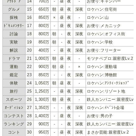
ｱｳﾄﾄﾞｱ
14
700万
-
昼
夜
-
お便り:キャンパー
グルメ
15
650万
朝
昼
夜
深夜
ロケハン:住宅街
探検
16
850万
×
昼
夜
-
ロケハン:山
ﾄﾞｷｭﾒﾝﾀﾘｰ
17
800万
-
昼
夜
深夜
お便り:メカニック
討論
18
800万
朝
-
夜
深夜
ロケハン:オフィス街
実験
19
850万
朝
-
夜
深夜
ロケハン:学校
解説
20
400万
-
昼
夜
深夜
お便り:フリーター
ドラマ
21
1,000万
朝
昼
夜
-
モツナベプロ:親密度Lv.2
運動
22
900万
朝
昼
-
×
ロケハン:運動場
鑑定
23
850万
-
-
夜
深夜
ロケハン:博物館
体験
24
1,050万
朝
昼
夜
-
ロケハン:ｱﾝﾃｨｰｸｼｮｯﾌﾟ
旅行
25
1,250万
-
昼
夜
深夜
ロケハン:リゾート地
スポーツ
26
1,300万
朝
昼
夜
-
鉄人カンパニー:親密度Lv.
ｵｰﾃﾞｨｼｮﾝ
27
1,350万
-
-
夜
深夜
ロケハン:ｲﾍﾞﾝﾄ会場
コンテスト
28
1,400万
-
昼
夜
-
お便り:男の子
ランキング
29
900万
-
-
夜
深夜
鉄人カンパニー:親密度Lv.
コント
30
950万
-
昼
夜
深夜
まさか芸能:親密度Lv.2