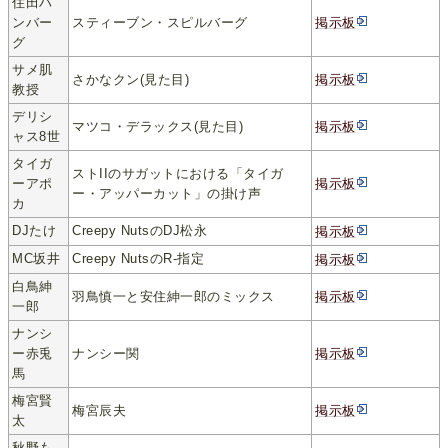
住田ハ
ンバー
スティーブン・スピルバーグ
掲示板
グ
サメ肌
さかなクン(見た目)
掲示板
教授
デリシ
マツコ・デラックス(見た目)
掲示板
ャス8世
タイガ
ストIIのサガットにおける「タイガ
ーアポ
掲示板
ー・アッパーカット」の掛け声
カ
DJたけ
Creepy NutsのDJ松永
掲示板
MC坂井
Creepy NutsのR-指定
掲示板
白鳥紳
羽鳥慎一と安住紳一郎のミックス
掲示板
一郎
ナンシ
ー赤兎
ナンシー関
掲示板
馬
梅宮賢
梅宮辰夫
掲示板
太
秋野も