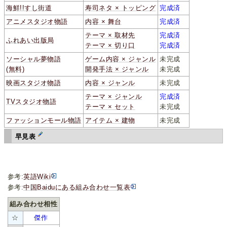
海鮮!!すし街道
寿司ネタ × トッピング
完成済
アニメスタジオ物語
内容 × 舞台
完成済
テーマ × 取材先
完成済
ふれあい出版局
テーマ × 切り口
完成済
ソーシャル夢物語
ゲーム内容 × ジャンル
未完成
(無料)
開発手法 × ジャンル
未完成
映画スタジオ物語
内容 × ジャンル
未完成
テーマ × ジャンル
完成済
TVスタジオ物語
テーマ × セット
未完成
ファッションモール物語
アイテム × 建物
未完成
早見表
参考:
英語Wiki
参考:
中国Baiduにある組み合わせ一覧表
組み合わせ相性
☆
傑作