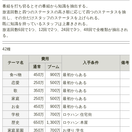
番組を打ち切るとその番組から知識を抽出する。
放送回数と四つのステータスの高さ順に応じて四つのステータスを抽
出し、その分だけスタッフのステータスを上げられる。
既に知識を持っているスタッフは上書きされる。
放送回数6回で1つ、12回で2つ、24回で3つ、48回で全種類が抽出され
る。
42種
費用
テーマ名
入手条件
備考
通常
ブーム
食べ物
450万
900万
最初からある
恋愛
250万
500万
最初からある
歌
350万
700万
最初からある
家庭
250万
500万
最初からある
お金
450万
900万
最初からある
学校
350万
700万
ロケハン:住宅街
歴史
650万
1,300万
ロケハン:本屋
家庭菜園
350万
700万
お便り:学生