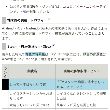
効果音と楽曲(BGM・ジングル)は、
ココロノビートエンターテイ
ンメント
が制作している。
端末側の実績・トロフィー
Android・iOS・Nintendo Switchの端末側にありませんが、作品によっ
てゲーム内に別の実績・トロフィー機能が用意されていることがあり
ます。
Steam・PlayStation・Xbox
編集した時点で
青色の背景色
はPlayStation版にだけ、
緑色の背景色
は
Xbox版とPlayStation版に追加された実績です。
ランク
実績名
実績の解除条件・ヒント
「TVスタジオ物語」博士ともい
0
とってもすばらしいで賞
えることでしょう
カイロステーションからお送
カイロくんがタレントとして登場
1
りします
した証
1
素晴らしいテレビ局ですね
長年テレビ局を経営した証