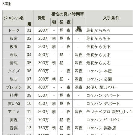
30種
相性の良い時間帯
ジャンル名
費用
入手条件
表示順
朝
昼
夜
深夜
トーク
01
200万
-
昼
夜
深夜
最初からある
報道
02
250万
朝
昼
夜
-
最初からある
教養
03
300万
朝
-
夜
-
最初からある
通販
04
400万
-
昼
-
深夜
最初からある
情報
05
300万
朝
昼
-
深夜
最初からある
クイズ
06
600万
-
-
夜
深夜
ロケハン:本屋
散歩
07
200万
朝
昼
-
深夜
ロケハン:公園
プレゼン
08
400万
-
-
夜
深夜
お便り:散歩ﾏｽﾀｰ
料理
09
550万
-
昼
夜
-
ロケハン:デパート
買い物
10
450万
朝
昼
夜
-
ロケハン:デパート
アニメ
11
800万
朝
-
夜
深夜
モツナベプロ:親密度Lv.1
実況
12
700万
-
昼
夜
-
ロケハン:ｹﾞｰﾑｾﾝﾀｰ
音楽
13
750万
朝
昼
夜
深夜
ロケハン:楽器店