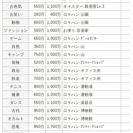
お色気
550万
1,100万
オイスター:親密度Lv.3
お笑い
200万
400万
ロケハン:公園
動物
600万
1,200万
ロケハン:公園
ファッション
500万
1,000万
お便り:音楽家
ゲーム
650万
1,300万
ロケハン:ｹﾞｰﾑｾﾝﾀｰ
自然
350万
700万
ロケハン:山
キャンプ
750万
1,500万
ロケハン:山
冒険
520万
1,040万
ロケハン:ｱﾝﾃｨｰｸｼｮｯﾌﾟ
政治
650万
1,300万
ロケハン:オフィス街
鉄道
700万
1,400万
ロケハン:オフィス街
テニス
800万
1,600万
ロケハン:運動場
健康
600万
1,200万
ロケハン:運動場
ダンス
550万
1,100万
ロケハン:楽器店
古代
950万
1,900万
ロケハン:博物館
オカルト
750万
1,500万
ロケハン:博物館
恐竜
850万
1,700万
ロケハン:ｱﾝﾃｨｰｸｼｮｯﾌﾟ