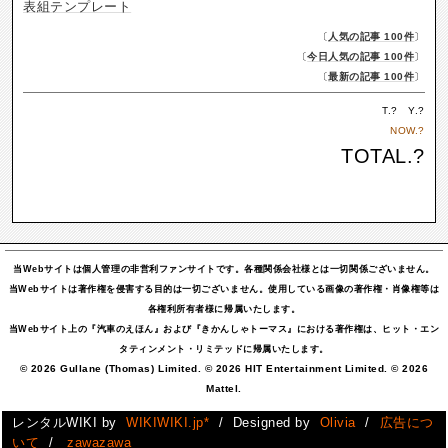
表組テンプレート
〔
人気の記事 100件
〕
〔
今日人気の記事 100件
〕
〔
最新の記事 100件
〕
T.
?
Y.
?
NOW.
?
TOTAL.
?
当Webサイトは個人管理の非営利ファンサイトです。各種関係会社様とは一切関係ございません。
当Webサイトは著作権を侵害する目的は一切ございません。使用している画像の著作権・肖像権等は
各権利所有者様に帰属いたします。
当Webサイト上の『汽車のえほん』および『きかんしゃトーマス』における著作権は、ヒット・エン
タティンメント・リミテッドに帰属いたします。
© 2026 Gullane (Thomas) Limited. © 2026 HIT Entertainment Limited. © 2026
Mattel.
レンタルWIKI by
WIKIWIKI.jp*
/ Designed by
Olivia
/
広告につ
いて
/
zawazawa