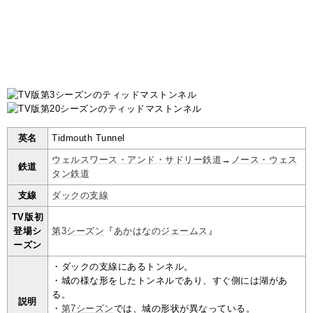
英名
Tidmouth Tunnel
ウェルスワース・アンド・サドリー鉄道
→
ノース・ウェス
鉄道
タン鉄道
支線
ダックの支線
TV版初
登場シ
第3シーズン
『
あかはなのジェームス
』
ーズン
・ダックの支線にあるトンネル。
・城の様な形をしたトンネルであり、すぐ側には湖があ
る。
説明
・
第7シーズン
では、城の形状が異なっている。