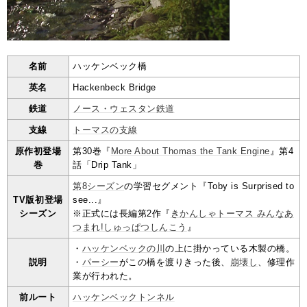
名前
ハッケンベック橋
英名
Hackenbeck Bridge
鉄道
ノース・ウェスタン鉄道
支線
トーマスの支線
原作初登場
第30巻『
More About Thomas the Tank Engine
』第4
巻
話「Drip Tank」
第8シーズン
の学習セグメント『Toby is Surprised to
TV版初登場
see...』
シーズン
※正式には長編第2作『
きかんしゃトーマス みんなあ
つまれ!しゅっぱつしんこう
』
・
ハッケンベックの川
の上に掛かっている木製の橋。
説明
・
パーシー
がこの橋を渡りきった後、
崩壊し
、修理作
業が行われた。
前ルート
ハッケンベックトンネル