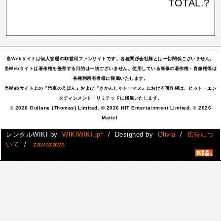
TOTAL.
?
当Webサイトは個人管理の非営利ファンサイトです。各種関係会社様とは一切関係ございません。
当Webサイトは著作権を侵害する目的は一切ございません。使用している画像の著作権・肖像権等は
各権利所有者様に帰属いたします。
当Webサイト上の『汽車のえほん』および『きかんしゃトーマス』における著作権は、ヒット・エン
タティンメント・リミテッドに帰属いたします。
© 2026 Gullane (Thomas) Limited. © 2026 HIT Entertainment Limited. © 2026
Mattel.
レンタルWIKI by
WIKIWIKI.jp*
/ Designed by
Olivia
/
広告につ
いて
/
zawazawa