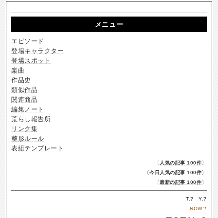
メニュー
エピソード
登場キャラクター
登場スポット
楽曲
作品史
類似作品
関連商品
編集ノート
荒らし報告所
リンク集
整形ルール
表組テンプレート
〔
人気の記事 100件
〕
〔
今日人気の記事 100件
〕
〔
最新の記事 100件
〕
T.
?
Y.
?
NOW.
?