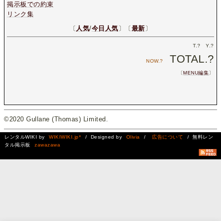
掲示板での約束
リンク集
〔
人気
/
今日人気
〕〔
最新
〕
T.
?
Y.
?
TOTAL.
?
NOW.
?
〔
MENU編集
〕
©2020 Gullane (Thomas) Limited.
レンタルWIKI by
WIKIWIKI.jp*
/ Designed by
Olivia
/
広告について
/ 無料レン
タル掲示板
zawazawa