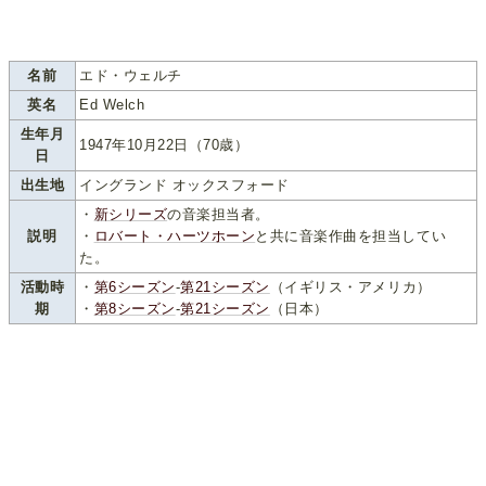
名前
エド・ウェルチ
英名
Ed Welch
生年月
1947年10月22日（70歳）
日
出生地
イングランド オックスフォード
・
新シリーズ
の音楽担当者。
説明
・
ロバート・ハーツホーン
と共に音楽作曲を担当してい
た。
活動時
・
第6シーズン
-
第21シーズン
（イギリス・アメリカ）
期
・
第8シーズン
-
第21シーズン
（日本）