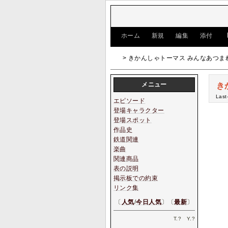
[
ホーム
|
新規
|
編集
|
添付
]
> きかんしゃトーマス みんなあつま
メニュー
き
Last
エピソード
登場キャラクター
登場スポット
作品史
鉄道関連
楽曲
関連商品
表の説明
掲示板での約束
リンク集
〔
人気
/
今日人気
〕〔
最新
〕
T.
?
Y.
?