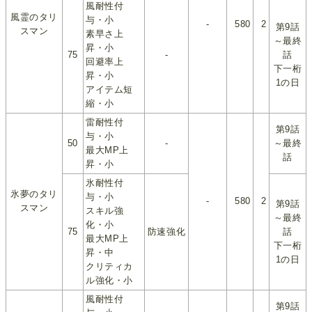
風耐性付
風霊のタリ
与・小
-
580
2
第9話
スマン
素早さ上
～最終
昇・小
75
-
話
回避率上
下一桁
昇・小
1の日
アイテム短
縮・小
雷耐性付
第9話
与・小
50
-
～最終
最大MP上
話
昇・小
氷耐性付
氷夢のタリ
与・小
-
580
2
第9話
スマン
スキル強
～最終
化・小
75
防速強化
話
最大MP上
下一桁
昇・中
1の日
クリティカ
ル強化・小
風耐性付
第9話