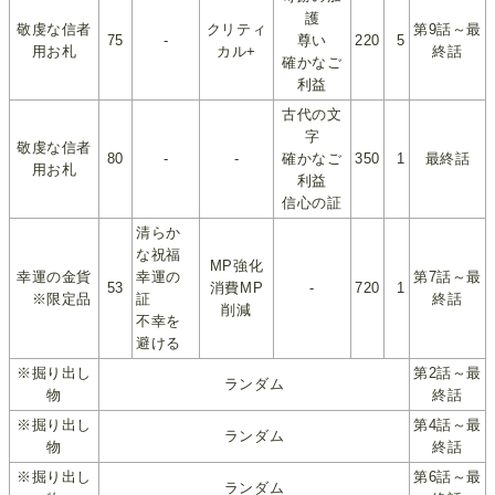
護
敬虔な信者
クリティ
第9話～最
75
-
尊い
220
5
用お札
カル+
終話
確かなご
利益
古代の文
字
敬虔な信者
80
-
-
確かなご
350
1
最終話
用お札
利益
信心の証
清らか
な祝福
MP強化
幸運の金貨
幸運の
第7話～最
53
消費MP
-
720
1
※限定品
証
終話
削減
不幸を
避ける
※掘り出し
第2話～最
ランダム
物
終話
※掘り出し
第4話～最
ランダム
物
終話
※掘り出し
第6話～最
ランダム