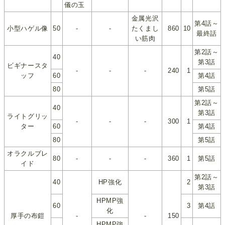
儀の玉
金属光沢
第4話～
小型ハゲル像
50
-
-
たくまし
860
10
最終話
い筋肉
第2話～
40
第3話
ビギナースタ
-
-
-
240
1
ッフ
60
第4話
80
第5話
第2話～
40
第3話
ライトグリッ
-
-
-
300
1
ター
60
第4話
80
第5話
オラクルブレ
80
-
-
-
360
1
第5話
イド
第2話～
40
HP強化
2
第3話
HPMP強
60
3
第4話
化
厚手の布鎧
-
-
150
HPMP強