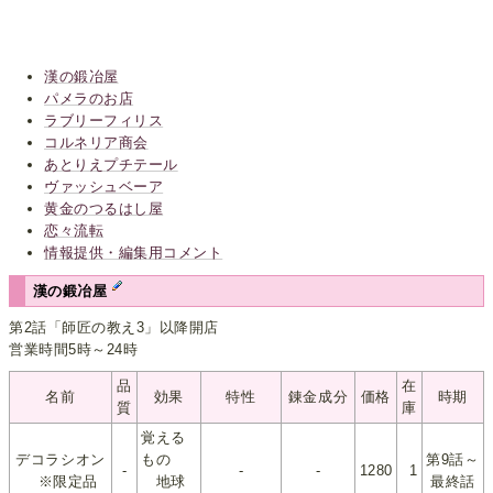
漢の鍛冶屋
パメラのお店
ラブリーフィリス
コルネリア商会
あとりえプチテール
ヴァッシュベーア
黄金のつるはし屋
恋々流転
情報提供・編集用コメント
漢の鍛冶屋
第2話「師匠の教え3」以降開店
営業時間5時～24時
品
在
名前
効果
特性
錬金成分
価格
時期
質
庫
覚える
デコラシオン
もの
第9話～
-
-
-
1280
1
※限定品
地球
最終話