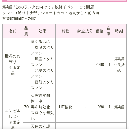
第4話「次のランクに向けて」以降イベントにて開店
ソレイユ通り中央部、ショートカット地点から左前方向
営業時間5時～24時
品
在
名前
効果
特性
錬金成分
価格
時期
質
庫
覚えるもの
炎魂のタリ
スマン
世界のお
風霊のタリ
第8話
守り
-
スマン
-
-
2980
1
～最終
※限定
氷夢のタリ
話
品
スマン
雷幻のタリ
スマン
状態異常耐
性・中
70
毒を無効化
HP強化
-
980
1
第4話
エンゼル
スロウを無効
リボン
化
※限定
天使の守護
品