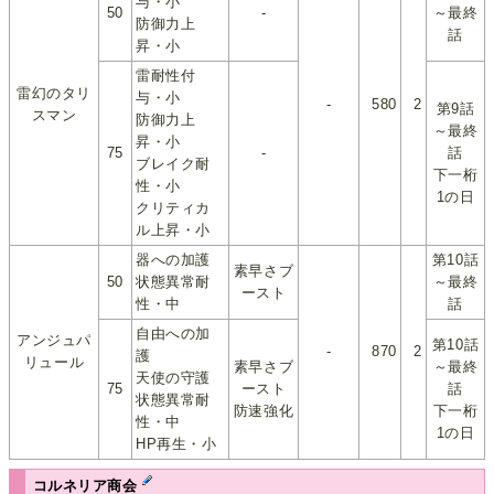
与・小
50
-
～最終
防御力上
話
昇・小
雷耐性付
雷幻のタリ
与・小
-
580
2
第9話
スマン
防御力上
～最終
昇・小
75
-
話
ブレイク耐
下一桁
性・小
1の日
クリティカ
ル上昇・小
器への加護
第10話
素早さブ
50
状態異常耐
～最終
ースト
性・中
話
自由への加
アンジュパ
第10話
-
870
2
護
リュール
素早さブ
～最終
天使の守護
75
ースト
話
状態異常耐
防速強化
下一桁
性・中
1の日
HP再生・小
コルネリア商会