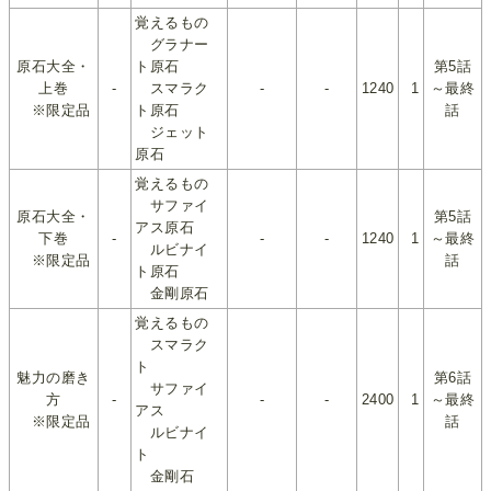
覚えるもの
グラナー
原石大全・
ト原石
第5話
上巻
-
スマラク
-
-
1240
1
～最終
※限定品
ト原石
話
ジェット
原石
覚えるもの
サファイ
原石大全・
第5話
アス原石
下巻
-
-
-
1240
1
～最終
ルビナイ
※限定品
話
ト原石
金剛原石
覚えるもの
スマラク
ト
魅力の磨き
第6話
サファイ
方
-
-
-
2400
1
～最終
アス
※限定品
話
ルビナイ
ト
金剛石