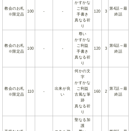
かすかな
教会のお札
ご利益
第4話～最
100
-
-
120
3
※限定品
手書き
終話
真なる祈
り
尊い
かすかな
教会のお札
ご利益
第6話～最
100
-
-
120
3
※限定品
手書き
終話
真なる祈
り
何かの文
字
かすかな
教会のお札
出来が良
ご利益
第7話～最
110
-
160
2
※限定品
い
古風な筆
終話
跡
真なる祈
り
聖なる加
護