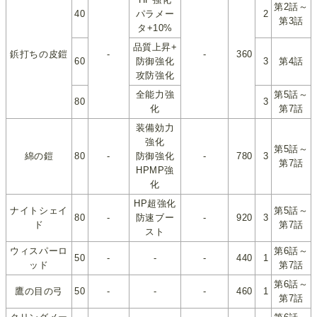
第2話～
40
パラメー
2
第3話
タ+10%
品質上昇+
鋲打ちの皮鎧
-
-
360
60
防御強化
3
第4話
攻防強化
全能力強
第5話～
80
3
化
第7話
装備効力
強化
第5話～
綿の鎧
80
-
防御強化
-
780
3
第7話
HPMP強
化
HP超強化
ナイトシェイ
第5話～
80
-
防速ブー
-
920
3
ド
第7話
スト
ウィスパーロ
第6話～
50
-
-
-
440
1
ッド
第7話
第6話～
鷹の目の弓
50
-
-
-
460
1
第7話