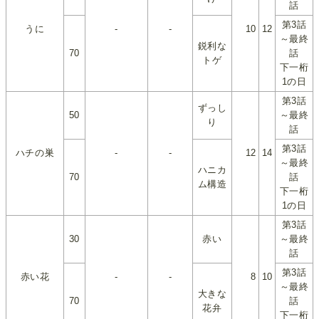
話
第3話
うに
-
-
10
12
～最終
鋭利な
70
話
トゲ
下一桁
1の日
第3話
ずっし
50
～最終
り
話
第3話
ハチの巣
-
-
12
14
～最終
ハニカ
70
話
ム構造
下一桁
1の日
第3話
30
赤い
～最終
話
第3話
赤い花
-
-
8
10
～最終
大きな
70
話
花弁
下一桁