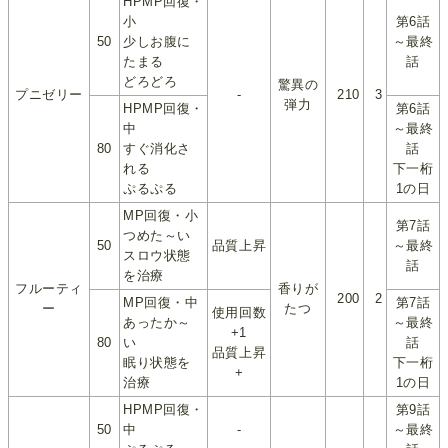
HPMP回復・
小
第6話
50
少しお腹に
～最終
たまる
話
どろどろ
驚異の
プニゼリー
-
210
3
弾力
HPMP回復・
第6話
中
～最終
80
すぐ消化さ
話
れる
下一桁
ぷるぷる
1の日
MP回復・小
第7話
つめた～い
50
品質上昇
～最終
スロウ状態
話
を治療
フルーティ
香りが
200
2
MP回復・中
第7話
ー
たつ
使用回数
あったか～
～最終
+1
80
い
話
品質上昇
眠り状態を
下一桁
+
治療
1の日
HPMP回復・
第9話
50
中
-
～最終