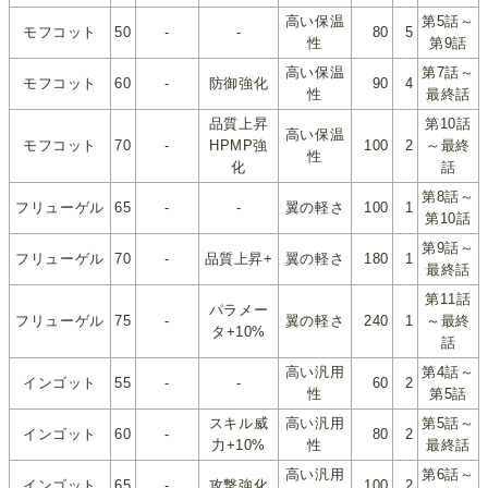
高い保温
第5話～
モフコット
50
-
-
80
5
性
第9話
高い保温
第7話～
モフコット
60
-
防御強化
90
4
性
最終話
品質上昇
第10話
高い保温
モフコット
70
-
HPMP強
100
2
～最終
性
化
話
第8話～
フリューゲル
65
-
-
翼の軽さ
100
1
第10話
第9話～
フリューゲル
70
-
品質上昇+
翼の軽さ
180
1
最終話
第11話
パラメー
フリューゲル
75
-
翼の軽さ
240
1
～最終
タ+10%
話
高い汎用
第4話～
インゴット
55
-
-
60
2
性
第5話
スキル威
高い汎用
第5話～
インゴット
60
-
80
2
力+10%
性
最終話
高い汎用
第6話～
インゴット
65
-
攻撃強化
100
2