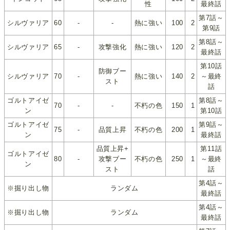
性
最終話
第7話～
シルヴァリア
60
-
-
熱に強い
100
2
第9話
第8話～
シルヴァリア
65
-
攻撃強化
熱に強い
120
2
最終話
第10話
防御ブー
シルヴァリア
70
-
熱に強い
140
2
～最終
スト
話
ゴルトアイゼ
第8話～
70
-
-
不朽の色
150
1
ン
第10話
ゴルトアイゼ
第9話～
75
-
品質上昇
不朽の色
200
1
ン
最終話
品質上昇+
第11話
ゴルトアイゼ
80
-
攻撃ブー
不朽の色
250
1
～最終
ン
スト
話
第4話～
※掘り出し物
ランダム
最終話
第4話～
※掘り出し物
ランダム
最終話