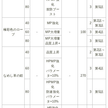
化
80
3
第5話
攻防ブー
スト
第2話～
40
MP強化
2
第3話
極彩色のロー
60
-
MP大増量
-
100
3
第4話
ブ
MP大増量
80
3
第5話
品質上昇+
第2話～
40
品質上昇
2
第3話
HPMP強
化
60
3
第4話
パラメー
なめし革の鎧
-
タ+10%
-
270
HPMP強
化
80
防速強化
3
第5話
パラメー
タ+10%
HP強化