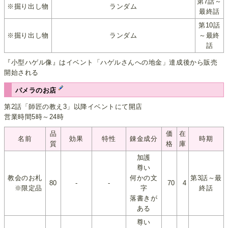
第7話～
※掘り出し物
ランダム
最終話
第10話
※掘り出し物
ランダム
～最終
話
『小型ハゲル像』はイベント「ハゲルさんへの地金」達成後から販売
開始される
パメラのお店
第2話「師匠の教え3」以降イベントにて開店
営業時間5時～24時
品
価
在
名前
効果
特性
錬金成分
時期
質
格
庫
加護
尊い
教会のお札
何かの文
第3話～最
80
-
-
70
4
※限定品
字
終話
落書きが
ある
尊い