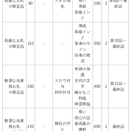
高級なお札
スキル強
尊い
第8話～最
90
-
200
2
※限定品
化
厚紙
終話
高級イン
ク
厚紙
高級イン
ク
高級なお札
第10話～
110
-
-
筆者のサ
350
2
※限定品
最終話
イン
信者の救
済
奇跡の加
護
敬虔な信者
スロウ付
古代の文
第11話～
用お札
100
-
与
字
400
2
最終話
※限定品
封印付与
確かなご
利益
神霊降臨
尊い
信心の証
敬虔な信者
輝石の守
最高級の
用お札
120
-
600
1
最終話
り
燃料