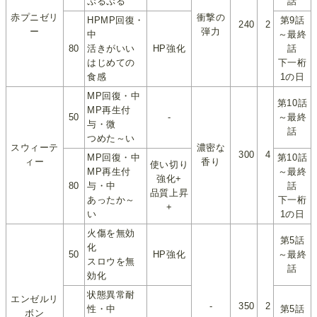
ぷるぷる
話
赤プニゼリ
衝撃の
HPMP回復・
第9話
240
2
ー
弾力
中
～最終
80
活きがいい
HP強化
話
はじめての
下一桁
食感
1の日
MP回復・中
第10話
MP再生付
50
-
～最終
与・微
話
つめた～い
スウィーテ
濃密な
300
4
MP回復・中
第10話
ィー
香り
使い切り
MP再生付
～最終
強化+
80
与・中
話
品質上昇
あったか～
下一桁
+
い
1の日
火傷を無効
第5話
化
50
HP強化
～最終
スロウを無
話
効化
状態異常耐
エンゼルリ
-
350
2
性・中
第5話
ボン