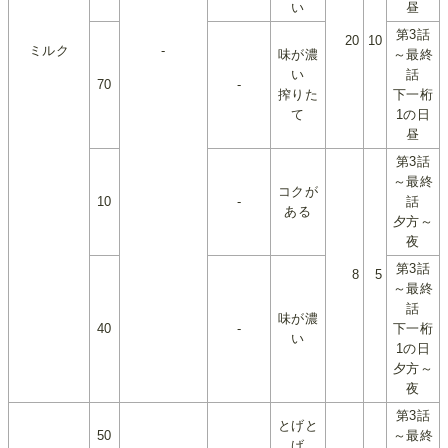
い
昼
第3話
20
10
ミルク
-
味が濃
～最終
い
話
70
-
搾りた
下一桁
て
1の日
昼
第3話
～最終
コクが
10
-
話
ある
夕方～
夜
第3話
8
5
～最終
話
味が濃
40
-
下一桁
い
1の日
夕方～
夜
第3話
とげと
50
～最終
げ