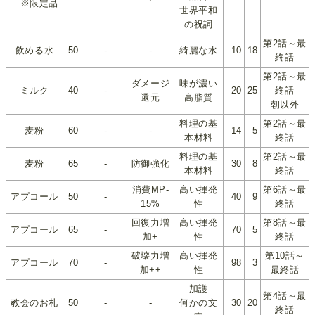
※限定品
世界平和
の祝詞
第2話～最
飲める水
50
-
-
綺麗な水
10
18
終話
第2話～最
ダメージ
味が濃い
ミルク
40
-
20
25
終話
還元
高脂質
朝以外
料理の基
第2話～最
麦粉
60
-
-
14
5
本材料
終話
料理の基
第2話～最
麦粉
65
-
防御強化
30
8
本材料
終話
消費MP-
高い揮発
第6話～最
アプコール
50
-
40
9
15%
性
終話
回復力増
高い揮発
第8話～最
アプコール
65
-
70
5
加+
性
終話
破壊力増
高い揮発
第10話～
アプコール
70
-
98
3
加++
性
最終話
加護
第4話～最
教会のお札
50
-
-
何かの文
30
20
終話