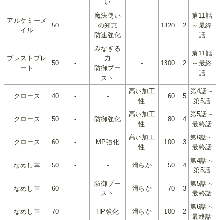
い
魔法使い
第11話
アルケミーメ
50
-
の知恵
-
1320
2
～最終
イル
防速強化
話
みなぎる
第11話
ブレストプレ
力
50
-
-
1300
2
～最終
ート
防御ブー
話
スト
高い加工
第4話～
クロース
40
-
-
60
5
性
第5話
高い加工
第5話～
クロース
50
-
防御強化
80
4
性
最終話
高い加工
第6話～
クロース
60
-
MP強化
100
3
性
最終話
第4話～
なめし革
50
-
-
滑らか
50
4
第5話
防御ブー
第5話～
なめし革
60
-
滑らか
70
3
スト
最終話
第6話～
なめし革
70
-
HP強化
滑らか
100
2
最終話