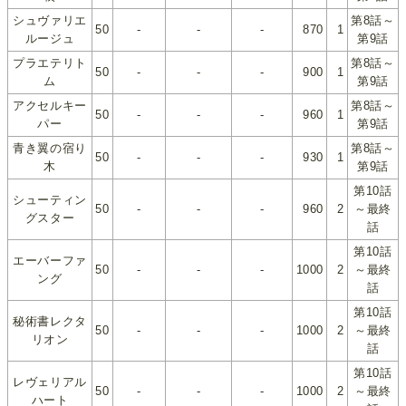
シュヴァリエ
第8話～
50
-
-
-
870
1
ルージュ
第9話
プラエテリト
第8話～
50
-
-
-
900
1
ム
第9話
アクセルキー
第8話～
50
-
-
-
960
1
パー
第9話
青き翼の宿り
第8話～
50
-
-
-
930
1
木
第9話
第10話
シューティン
50
-
-
-
960
2
～最終
グスター
話
第10話
エーバーファ
50
-
-
-
1000
2
～最終
ング
話
第10話
秘術書レクタ
50
-
-
-
1000
2
～最終
リオン
話
第10話
レヴェリアル
50
-
-
-
1000
2
～最終
ハート