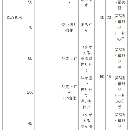
50
-
～最終
水
話
第3話
飲める水
-
10
20
～最終
使い切り
まろや
70
話
強化
か
下一桁
1の日
コクが
第3話
ある
～最終
85
品質上昇
高脂質
話
搾りた
朝
て
50
15
味が濃
第3話
い
～最終
品質上昇
搾りた
話
100
+
て
下一桁
HP強化
深い味
1の日
わい
朝
コクが
第3話
ある
～最終
45
-
味が濃
話