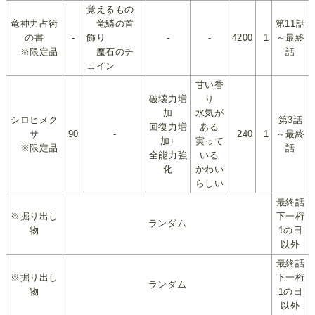
覚えるもの
竜神力占術
竜鱗の首
第11話
の書
-
飾り
-
-
4200
1
～最終
※限定品
魔石のチ
話
ェイン
甘い香
破壊力増
り
加
水気が
シロヒメク
第3話
回復力増
ある
サ
90
-
240
1
～最終
加+
実って
※限定品
話
全能力強
いる
化
かわい
らしい
最終話
※掘り出し
下一桁
ランダム
物
1の日
以外
最終話
※掘り出し
下一桁
ランダム
物
1の日
以外