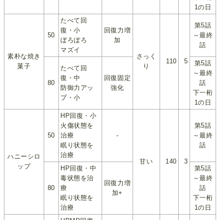
1の日
たべて回
第5話
復・小
回復力増
50
～最終
ぼろぼろ
加
話
マズイ
素朴な焼き
さっく
110
5
第5話
菓子
り
たべて回
～最終
復・中
回復固定
80
話
防御力アッ
強化
下一桁
プ・小
1の日
HP回復・小
火傷状態を
第5話
50
治療
-
～最終
眠り状態を
話
治療
ハニーシロ
甘い
140
3
ップ
HP回復・中
第5話
毒状態を治
～最終
回復力増
80
療
話
加+
眠り状態を
下一桁
治療
1の日