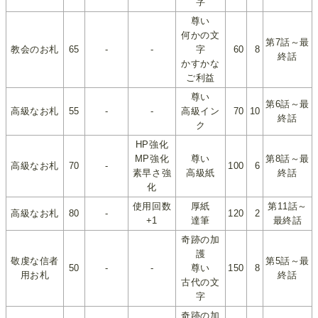
字
尊い
何かの文
第7話～最
教会のお札
65
-
-
字
60
8
終話
かすかな
ご利益
尊い
第6話～最
高級なお札
55
-
-
高級イン
70
10
終話
ク
HP強化
MP強化
尊い
第8話～最
高級なお札
70
-
100
6
素早さ強
高級紙
終話
化
使用回数
厚紙
第11話～
高級なお札
80
-
120
2
+1
達筆
最終話
奇跡の加
護
敬虔な信者
第5話～最
50
-
-
尊い
150
8
用お札
終話
古代の文
字
奇跡の加