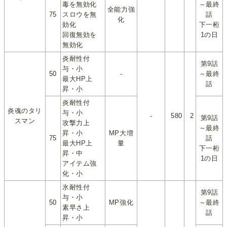
毒を無効化
～最終
全能力強
75
スロウを無
話
化
効化
下一桁
回復無効を
1の日
無効化
炎耐性付
第9話
与・小
50
-
～最終
最大HP上
話
昇・小
炎耐性付
炎魂のタリ
与・小
-
580
2
第9話
スマン
攻撃力上
～最終
昇・小
MP大増
75
話
最大HP上
量
下一桁
昇・中
1の日
アイテム強
化・小
氷耐性付
第9話
与・小
50
MP強化
～最終
素早さ上
話
昇・小