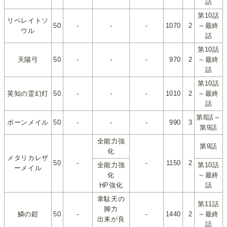
話
第10話
リベレイトソ
50
-
-
-
1070
2
～最終
ウル
話
第10話
天陽弓
50
-
-
-
970
2
～最終
話
第10話
英知の霊幻灯
50
-
-
-
1010
2
～最終
話
第8話～
ボーンメイル
50
-
-
-
990
3
第9話
全能力強
第9話
化
メタリカレザ
50
-
-
1150
2
全能力強
第10話
ーメイル
化
～最終
HP強化
話
韋駄天の
第11話
脚力
鱗の鎧
50
-
-
1440
2
～最終
出来が良
話