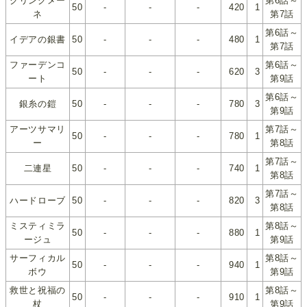
クリングメー
第6話～
50
-
-
-
420
1
ネ
第7話
第6話～
イデアの銀書
50
-
-
-
480
1
第7話
ファーデンコ
第6話～
50
-
-
-
620
3
ート
第9話
第6話～
銀糸の鎧
50
-
-
-
780
3
第9話
アーツサマリ
第7話～
50
-
-
-
780
1
ー
第8話
第7話～
二連星
50
-
-
-
740
1
第8話
第7話～
ハードローブ
50
-
-
-
820
3
第8話
ミスティミラ
第8話～
50
-
-
-
880
1
ージュ
第9話
サーフィカル
第8話～
50
-
-
-
940
1
ボウ
第9話
救世と祝福の
第8話～
50
-
-
-
910
1
杖
第9話