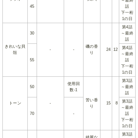
～最終
45
話
下一桁
1の日
第4話
30
～最終
話
きれいな貝
磯の香
第4話
-
-
24
12
殻
り
～最終
55
話
下一桁
1の日
第3話
使用回
50
～最終
数-1
話
苦い香
第3話
トーン
-
15
8
り
～最終
70
-
話
下一桁
1の日
第3話
綺麗な