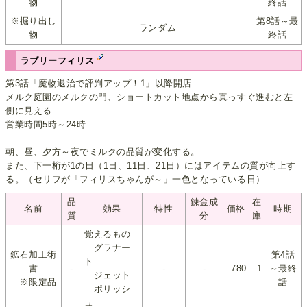
物
終話
※掘り出し
第8話～最
ランダム
物
終話
ラブリーフィリス
第3話「魔物退治で評判アップ！1」以降開店
メルク庭園のメルクの門、ショートカット地点から真っすぐ進むと左
側に見える
営業時間5時～24時
朝、昼、夕方～夜でミルクの品質が変化する。
また、下一桁が1の日（1日、11日、21日）にはアイテムの質が向上す
る。（セリフが「フィリスちゃんが～」一色となっている日）
品
錬金成
在
名前
効果
特性
価格
時期
質
分
庫
覚えるもの
グラナー
鉱石加工術
第4話
ト
書
-
-
-
780
1
～最終
ジェット
※限定品
話
ポリッシ
ュ