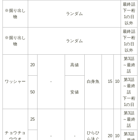
最終話
※掘り出し
下一桁
ランダム
物
1の日
以外
最終話
※掘り出し
下一桁
ランダム
物
1の日
以外
第3話
20
高値
～最終
話
第3話
ワッシャー
-
白身魚
15
10
～最終
50
安値
話
下一桁
1の日
第3話
25
～最終
話
チョウチョ
ひらひ
第3話
-
-
20
10
ウウオ
ら泳ぐ