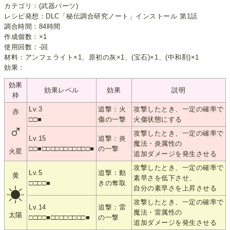
カテゴリ：(武器パーツ)
レシピ発想：DLC「秘伝調合研究ノート」インストール 第1話
調合時間：84時間
作成個数：×1
使用回数：-回
材料：アンフェライト×1、原初の灰×1、(宝石)×1、(中和剤)×1
効果：
効果
効果レベル
効果
説明
枠
Lv.3
追撃：火
攻撃したとき、一定の確率で
赤
□□■
傷の一撃
火傷状態にする
♂
攻撃したとき、一定の確率で
Lv.15
追撃：炎
魔法・炎属性の
□□■□□□□□□□□□□□■
の一撃
火星
追加ダメージを発生させる
攻撃したとき、一定の確率で
Lv.5
追撃：動
黄
素早さを低下させ、
□□□□■
きの奪取
自分の素早さを上昇させる
☀
攻撃したとき、一定の確率で
Lv.14
追撃：雷
魔法・雷属性の
太陽
□□□□■□□□□□□□□■
の一撃
追加ダメージを発生させる