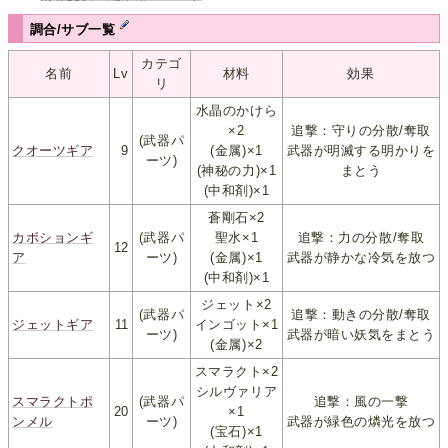
調合/サブ一覧
カテゴ
名前
Lv
材料
効果
リ
水晶のかけら
×2
追撃：守りの分散/奪取
(武器パ
クオーツギア
9
(金属)×1
武器が明滅する明かりを
ーツ)
(神秘の力)×1
まとう
(中和剤)×1
蒼剛石×2
カボションギ
(武器パ
聖水×1
追撃：力の分散/奪取
12
ア
ーツ)
(金属)×1
武器が静かな冷気を放つ
(中和剤)×1
ジェット×2
(武器パ
追撃：動きの分散/奪取
ジェットギア
11
インゴット×1
ーツ)
武器が暗い妖気をまとう
(金属)×2
スマラクト×2
シルヴァリア
スマラクトポ
(武器パ
追撃：風の一撃
20
×1
ンメル
ーツ)
武器が緑色の燐光を放つ
(宝石)×1