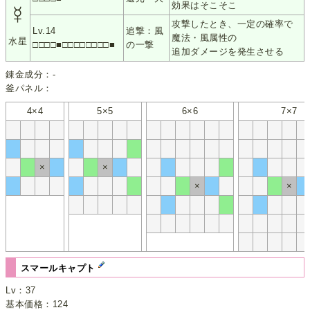
効果はそこそこ
☿
攻撃したとき、一定の確率で
Lv.14
追撃：風
魔法・風属性の
水星
□□□□■□□□□□□□□■
の一撃
追加ダメージを発生させる
錬金成分：-
釜パネル：
4×4
5×5
6×6
7×7
×
×
×
×
スマールキャプト
Lv：37
基本価格：124