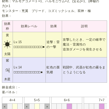
材料：マルモアコメート×1、ハルモニウム×2、(宝石)×1、(神秘の
力)×1
モンスター：兇翼 ブリード、コズミックシェル、双神・極
効果：
効果
効果レベル
効果
説明
枠
黄
攻撃したとき、一定の確率で
☀
Lv.15
追撃：雷
魔法・雷属性の
□□□□□□□□□□□□□□■
の一撃
追加ダメージを発生させる
太陽
紫
♃
Lv.14
虹色の蜃
戦闘中、武器が虹色の霧をま
□□□□□□□□□□□□□■
気楼
とうようになる
木星
錬金成分：-
釜パネル：
4×4
5×5
6×6
7×7
×
×
×