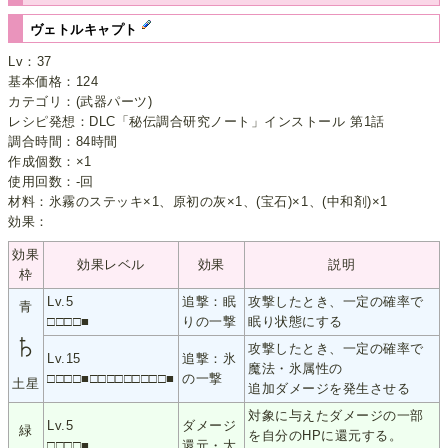
ヴェトルキャプト
Lv：37
基本価格：124
カテゴリ：(武器パーツ)
レシピ発想：DLC「秘伝調合研究ノート」インストール 第1話
調合時間：84時間
作成個数：×1
使用回数：-回
材料：氷霧のステッキ×1、原初の灰×1、(宝石)×1、(中和剤)×1
効果：
効果
効果レベル
効果
説明
枠
Lv.5
追撃：眠
攻撃したとき、一定の確率で
青
□□□□■
りの一撃
眠り状態にする
♄
攻撃したとき、一定の確率で
Lv.15
追撃：氷
魔法・氷属性の
□□□□■□□□□□□□□□■
の一撃
土星
追加ダメージを発生させる
対象に与えたダメージの一部
Lv.5
ダメージ
緑
を自分のHPに還元する。
□□□□■
還元・大