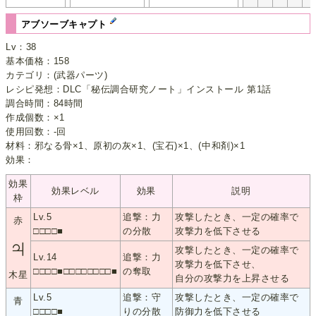
アブソーブキャプト
Lv：38
基本価格：158
カテゴリ：(武器パーツ)
レシピ発想：DLC「秘伝調合研究ノート」インストール 第1話
調合時間：84時間
作成個数：×1
使用回数：-回
材料：邪なる骨×1、原初の灰×1、(宝石)×1、(中和剤)×1
効果：
効果
効果レベル
効果
説明
枠
Lv.5
追撃：力
攻撃したとき、一定の確率で
赤
□□□□■
の分散
攻撃力を低下させる
♃
攻撃したとき、一定の確率で
Lv.14
追撃：力
攻撃力を低下させ、
□□□□■□□□□□□□□■
の奪取
木星
自分の攻撃力を上昇させる
Lv.5
追撃：守
攻撃したとき、一定の確率で
青
□□□□■
りの分散
防御力を低下させる