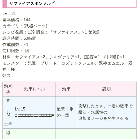
サファイアスポンメル
Lv：21
基本価格：144
カテゴリ：(武器パーツ)
レシピ発想：L29 調合：『サファイアス』×1 第9話
調合時間：60時間
作成個数：×1
使用回数：-回
材料：サファイアス×2、シルヴァリア×1、(宝石)×1、(中和剤)×1
モンスター：兇翼 ブリード、コズミックシェル、双神エムエル、双
神・極
効果：
効果
効果レベル
効果
説明
枠
青
攻撃したとき、一定の確率で
♄
Lv.15
追撃：氷
魔法・氷属性の
□□□□□□□□□□□□□□■
の一撃
追加ダメージを発生させる
土星
緑