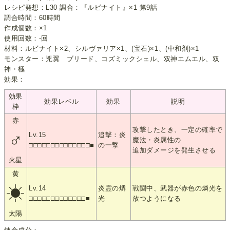
レシピ発想：L30 調合：『ルビナイト』×1 第9話
調合時間：60時間
作成個数：×1
使用回数：-回
材料：ルビナイト×2、シルヴァリア×1、(宝石)×1、(中和剤)×1
モンスター：兇翼 ブリード、コズミックシェル、双神エムエル、双
神・極
効果：
効果
効果レベル
効果
説明
枠
赤
攻撃したとき、一定の確率で
♂
Lv.15
追撃：炎
魔法・炎属性の
□□□□□□□□□□□□□□■
の一撃
追加ダメージを発生させる
火星
黄
☀
Lv.14
炎霊の燐
戦闘中、武器が赤色の燐光を
□□□□□□□□□□□□□■
光
放つようになる
太陽