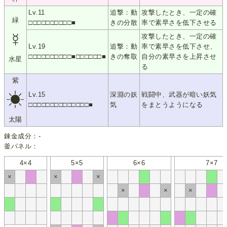
Lv.11
追撃：動
攻撃したとき、一定の確
緑
□□□□□□□□□□■
きの分散
率で素早さを低下させる
☿
攻撃したとき、一定の確
Lv.19
追撃：動
率で素早さを低下させ、
□□□□□□□□□□■□□□□□□■
きの奪取
自分の素早さを上昇させ
水星
る
紫
☀
Lv.15
深淵の妖
戦闘中、武器が暗い妖気
□□□□□□□□□□□□□□■
気
をまとうようになる
太陽
錬金成分：-
釜パネル：
4×4
5×5
6×6
7×7
×
×
×
×
×
×