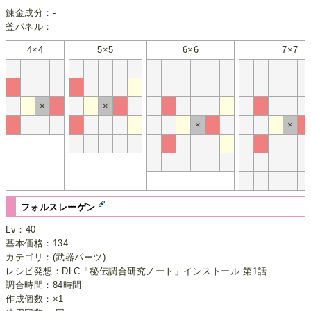
錬金成分：-
釜パネル：
4×4
5×5
6×6
7×7
×
×
×
×
フォルスレーゲン
Lv：40
基本価格：134
カテゴリ：(武器パーツ)
レシピ発想：DLC「秘伝調合研究ノート」インストール 第1話
調合時間：84時間
作成個数：×1