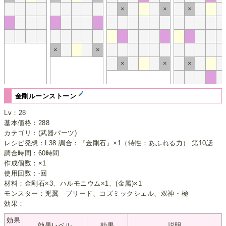
×
×
×
×
×
×
×
×
金剛ルーンストーン
Lv：28
基本価格：288
カテゴリ：(武器パーツ)
レシピ発想：L38 調合：『金剛石』×1（特性：あふれる力） 第10話
調合時間：60時間
作成個数：×1
使用回数：-回
材料：金剛石×3、ハルモニウム×1、(金属)×1
モンスター：兇翼 ブリード、コズミックシェル、双神・極
効果：
効果
効果レベル
効果
説明