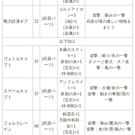
(金属)×1
ゴルトアイゼ
ン×3
追撃：痛みの一撃
(武器パ
剛力好漢ギア
21
(油)×1
武器が漢の激しい情熱を
ーツ)
(火薬)×1
まとう
(金属)×1
以下DLC
氷霧のステッ
キ×1
追撃：眠り/氷の一撃
ヴェトルキャ
(武器パ
37
原初の灰×1
ダメージ還元・大 / 追
プト
ーツ)
(宝石)×1
撃：風の一撃
(中和剤)×1
アンフェライ
ト×1
追撃：火傷/炎の一撃
スマールキャ
(武器パ
37
原初の灰×1
追撃：動きの奪取/雷の
プト
ーツ)
(宝石)×1
一撃
(中和剤)×1
精霊石×1
万能中和剤・
フォルスレー
(武器パ
追撃：痛み/魔法の一撃
40
虹×1
ゲン
ーツ)
追撃：炎/氷/雷/風の一撃
(宝石)×1