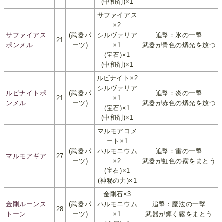
(中和剤)×1
サファイアス
×2
サファイアス
(武器パ
シルヴァリア
追撃：氷の一撃
21
ポンメル
ーツ)
×1
武器が青色の燐光を放つ
(宝石)×1
(中和剤)×1
ルビナイト×2
シルヴァリア
ルビナイトポ
(武器パ
追撃：炎の一撃
21
×1
ンメル
ーツ)
武器が赤色の燐光を放つ
(宝石)×1
(中和剤)×1
マルモアコメ
ート×1
(武器パ
ハルモニウム
追撃：雷の一撃
マルモアギア
27
ーツ)
×2
武器が虹色の霧をまとう
(宝石)×1
(神秘の力)×1
金剛石×3
金剛ルーンス
(武器パ
ハルモニウム
追撃：魔法の一撃
28
トーン
ーツ)
×1
武器が輝く霧をまとう