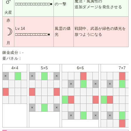
♂
魔法・風属性の
□□□□□□□□□□□□□□■
の一撃
追加ダメージを発生させる
火星
赤
☽
Lv.14
風霊の燐
戦闘中、武器が緑色の燐光を
□□□□□□□□□□□□□■
光
放つようになる
月
錬金成分：-
釜パネル：
4×4
5×5
6×6
7×7
×
×
×
×
×
×
×
×
×
×
×