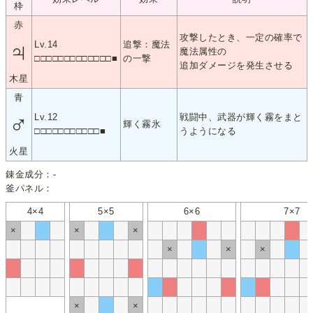
枠
赤
攻撃したとき、一定の確率で
♃
Lv.14
追撃：魔法
魔法属性の
□□□□□□□□□□□□□■
の一撃
追加ダメージを発生させる
木星
青
♂
Lv.12
戦闘中、武器が輝く霧をまと
輝く霧氷
□□□□□□□□□□□■
うようになる
火星
錬金成分：-
釜パネル：
4×4
5×5
6×6
7×7
×
×
×
×
×
×
×
×