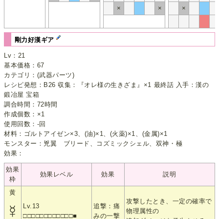
×
×
×
剛力好漢ギア
Lv：21
基本価格：67
カテゴリ：(武器パーツ)
レシピ発想：B26 収集：『オレ様の生きざま』×1 最終話 入手：漢の
鍛冶屋 宝箱
調合時間：72時間
作成個数：×1
使用回数：-回
材料：ゴルトアイゼン×3、(油)×1、(火薬)×1、(金属)×1
モンスター：兇翼 ブリード、コズミックシェル、双神・極
効果：
効果
効果レベル
効果
説明
枠
黄
攻撃したとき、一定の確率で
☿
Lv.13
追撃：痛
物理属性の
□□□□□□□□□□□□■
みの一撃