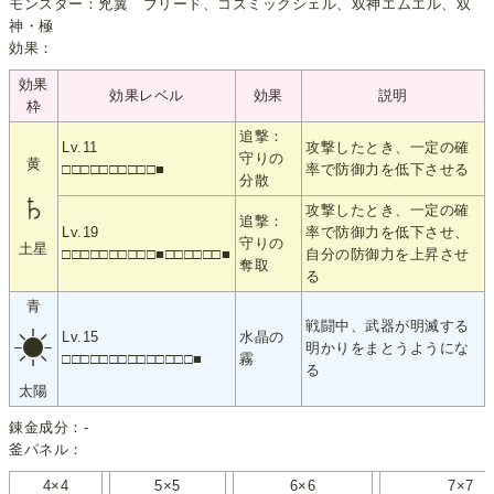
モンスター：兇翼 ブリード、コズミックシェル、双神エムエル、双
神・極
効果：
効果
効果レベル
効果
説明
枠
追撃：
Lv.11
攻撃したとき、一定の確
守りの
黄
□□□□□□□□□□■
率で防御力を低下させる
分散
♄
攻撃したとき、一定の確
追撃：
Lv.19
率で防御力を低下させ、
守りの
土星
□□□□□□□□□□■□□□□□□■
自分の防御力を上昇させ
奪取
る
青
戦闘中、武器が明滅する
☀
Lv.15
水晶の
明かりをまとうようにな
□□□□□□□□□□□□□□■
霧
る
太陽
錬金成分：-
釜パネル：
4×4
5×5
6×6
7×7