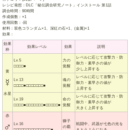
レシピ発想：DLC「秘伝調合研究ノート」インストール 第1話
調合時間：90時間
作成個数：×1
使用回数：-回
材料：双色コランダム×1、深紅の石×1、(金属)×1
効果：
効果
効果レベル
効果
説明
枠
レベルに応じて攻撃力・防
Lv.5
力の
御力・素早さの値が
□□□□■
覚醒
少し上昇する
黄
レベルに応じて攻撃力・防
☿
Lv.13
魂の
御力・素早さの値が
□□□□■□□□□□□□■
覚醒
上昇する
水星
レベルに応じて攻撃力・防
Lv.19
命の
御力・素早さの値が
□□□□■□□□□□□□■□□□□□■
覚醒
大きく上昇する
赤
獅子
♂
Lv.16
戦闘中、武器が七色の光を
の覇
□□□□□□□□□□□□□□□■
まとうようになる