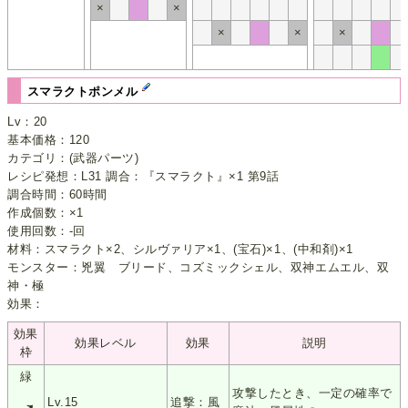
×
×
×
×
×
スマラクトポンメル
Lv：20
基本価格：120
カテゴリ：(武器パーツ)
レシピ発想：L31 調合：『スマラクト』×1 第9話
調合時間：60時間
作成個数：×1
使用回数：-回
材料：スマラクト×2、シルヴァリア×1、(宝石)×1、(中和剤)×1
モンスター：兇翼 ブリード、コズミックシェル、双神エムエル、双
神・極
効果：
効果
効果レベル
効果
説明
枠
緑
攻撃したとき、一定の確率で
Lv.15
追撃：風