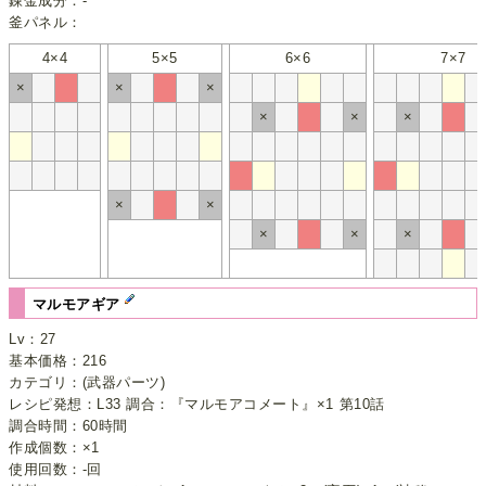
錬金成分：-
釜パネル：
4×4
5×5
6×6
7×7
×
×
×
×
×
×
×
×
×
×
×
マルモアギア
Lv：27
基本価格：216
カテゴリ：(武器パーツ)
レシピ発想：L33 調合：『マルモアコメート』×1 第10話
調合時間：60時間
作成個数：×1
使用回数：-回