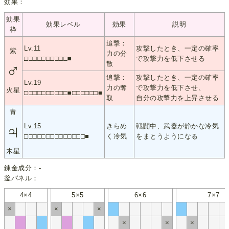
効果：
効果
効果レベル
効果
説明
枠
追撃：
Lv.11
攻撃したとき、一定の確率
紫
力の分
□□□□□□□□□□■
で攻撃力を低下させる
散
♂
追撃：
攻撃したとき、一定の確率
Lv.19
力の奪
で攻撃力を低下させ、
火星
□□□□□□□□□□■□□□□□□■
取
自分の攻撃力を上昇させる
青
♃
Lv.15
きらめ
戦闘中、武器が静かな冷気
□□□□□□□□□□□□□□■
く冷気
をまとうようになる
木星
錬金成分：-
釜パネル：
4×4
5×5
6×6
7×7
×
×
×
×
×
×