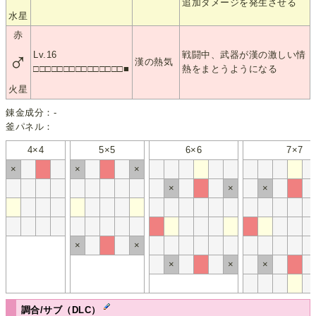
追加ダメージを発生させる
水星
赤
♂
Lv.16
戦闘中、武器が漢の激しい情
漢の熱気
□□□□□□□□□□□□□□□■
熱をまとうようになる
火星
錬金成分：-
釜パネル：
4×4
5×5
6×6
7×7
×
×
×
×
×
×
×
×
×
×
×
調合/サブ（DLC）