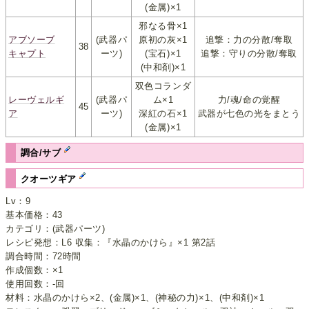
(金属)×1
邪なる骨×1
アブソーブ
(武器パ
原初の灰×1
追撃：力の分散/奪取
38
キャプト
ーツ)
(宝石)×1
追撃：守りの分散/奪取
(中和剤)×1
双色コランダ
レーヴェルギ
(武器パ
ム×1
力/魂/命の覚醒
45
ア
ーツ)
深紅の石×1
武器が七色の光をまとう
(金属)×1
調合/サブ
クオーツギア
Lv：9
基本価格：43
カテゴリ：(武器パーツ)
レシピ発想：L6 収集：『水晶のかけら』×1 第2話
調合時間：72時間
作成個数：×1
使用回数：-回
材料：水晶のかけら×2、(金属)×1、(神秘の力)×1、(中和剤)×1