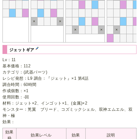
×
×
×
×
×
ジェットギア
Lv：11
基本価格：112
カテゴリ：(武器パーツ)
レシピ発想：L9 調合：『ジェット』×1 第4話
調合時間：60時間
作成個数：×1
使用回数：-回
材料：ジェット×2、インゴット×1、(金属)×2
モンスター：兇翼 ブリード、コズミックシェル、双神エムエル、双
神・極
効果：
効果
効果レベル
効果
説明
枠