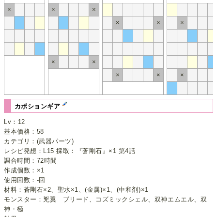
×
×
×
×
×
×
×
×
×
×
×
カボションギア
Lv：12
基本価格：58
カテゴリ：(武器パーツ)
レシピ発想：L15 採取：『蒼剛石』×1 第4話
調合時間：72時間
作成個数：×1
使用回数：-回
材料：蒼剛石×2、聖水×1、(金属)×1、(中和剤)×1
モンスター：兇翼 ブリード、コズミックシェル、双神エムエル、双
神・極