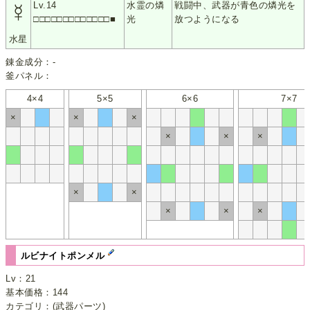
☿
Lv.14
水霊の燐
戦闘中、武器が青色の燐光を
□□□□□□□□□□□□□■
光
放つようになる
水星
錬金成分：-
釜パネル：
4×4
5×5
6×6
7×7
×
×
×
×
×
×
×
×
×
×
×
ルビナイトポンメル
Lv：21
基本価格：144
カテゴリ：(武器パーツ)