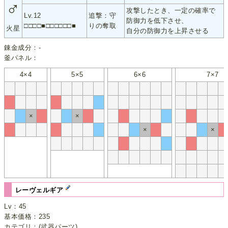
♂
攻撃したとき、一定の確率で
Lv.12
追撃：守
防御力を低下させ、
□□□□■□□□□□□■
りの奪取
火星
自分の防御力を上昇させる
錬金成分：-
釜パネル：
4×4
5×5
6×6
7×7
×
×
×
×
レーヴェルギア
Lv：45
基本価格：235
カテゴリ：(武器パーツ)