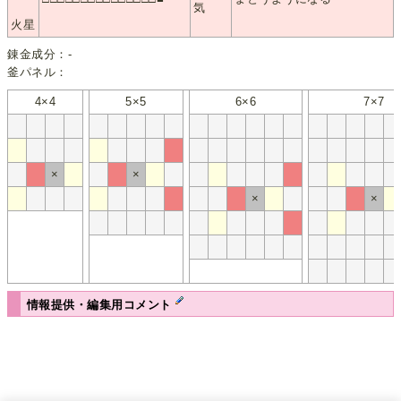
気
火星
錬金成分：-
釜パネル：
4×4
5×5
6×6
7×7
×
×
×
×
情報提供・編集用コメント