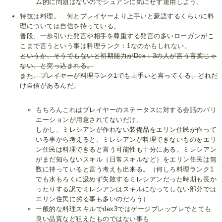
ム的に問題はないのでシュアンに気にせず運用しよう。
特技は料理。 何とプレイヤーより上手いと豪語するくらいに料
理については自信を持っている。
普段、一歩引いた発言や相手を尊重する発言の多いローガンがこ
こまで言うという事は料理ランク：1なのかもしれない。
というか、そうでもないと初期能力がDex：3の人が言う言葉じゃ
ない、と突っ込まれる。
また、プレイヤーが料理ランク1でも上手いと言ってくる。どれだ
け自信があるんだ。
もちろんこれはプレイヤーのステータスに対する会話のバリ
エーションが用意されてないだけ。
しかし、ミレシアンが作れない装備品をエリン住民が作って
いる事から考えると、ミレシアンが料理できないものをエリ
ン住民は料理できると言う可能性も十分にある。ミレシアン
がまだ知らないスキル（日常スキルなど）をエリン住民は無
数に持っていると言う考えも出来る。（何しろ料理ランク1
でも水もろくに汲めず失敗するミレシアンだった時期も長か
ったりする訳でミレシアンはスキルになってしない部分では
エリン住民に劣る事も多いのだろう）
一般的な料理スキルでdex3ではゲージブレッブレでとても
良い品質など狙えたものではない事も