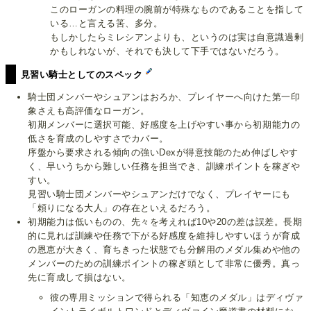
このローガンの料理の腕前が特殊なものであることを指して
いる…と言える筈、多分。
もしかしたらミレシアンよりも、というのは実は自意識過剰
かもしれないが、それでも決して下手ではないだろう。
見習い騎士としてのスペック
騎士団メンバーやシュアンはおろか、プレイヤーへ向けた第一印
象さえも高評価なローガン。
初期メンバーに選択可能、好感度を上げやすい事から初期能力の
低さを育成のしやすさでカバー。
序盤から要求される傾向の強いDexが得意技能のため伸ばしやす
く、早いうちから難しい任務を担当でき、訓練ポイントを稼ぎや
すい。
見習い騎士団メンバーやシュアンだけでなく、プレイヤーにも
「頼りになる大人」の存在といえるだろう。
初期能力は低いものの、先々を考えれば10や20の差は誤差。長期
的に見れば訓練や任務で下がる好感度を維持しやすいほうが育成
の恩恵が大きく、育ちきった状態でも分解用のメダル集めや他の
メンバーのための訓練ポイントの稼ぎ頭として非常に優秀。真っ
先に育成して損はない。
彼の専用ミッションで得られる「知恵のメダル」はディヴァ