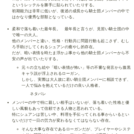
というレッテルを勝手に貼られていたりする。
初期能力は非常に低いが、後述の成長から騎士団メンバーの中で
はかなり優秀な部類となっている。
柔和で落ち着いた最年長。 最年長と言うが、見習い騎士団の中
で唯一の大人。
他のメンバーと違い、性格・行動共に問題行動も起こさず、むし
ろ手助けしてくれるシュアンの癒やし的存在。
だが、暗い表情を時たま浮かぶ事から他の騎士団メンバーから不
安の声が出ていたりする。
元々の立ち絵や「暗い表情が怖い」等の不審な発言から腹黒
キャラ説が浮上されるローガン。
しかし、実際は大人故に若い騎士団メンバーに相談できず、
一人で悩みを抱えているだけの良い人格者。
ネタバレ
メンバーの中で特に親しい相手はいないが、落ち着いた性格と優
しい風貌もあって信頼できる人物と思われている。
特にシュアンは苦しい中、料理を手伝ってくれる事からいるとい
ないだけで一日の労力が変わるなくてはならない存在。
そんな大事な存在であるローガンだが、プレイヤーやシステ