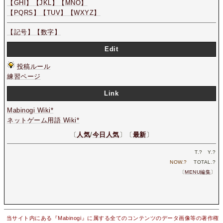
【GHI】
【JKL】
【MNO】
【PQRS】
【TUV】
【WXYZ】
【記号】
【数字】
Edit
投稿ルール
練習ページ
Link
Mabinogi Wiki*
ネットゲーム用語 Wiki*
〔
人気
/
今日人気
〕〔
最新
〕
T.
?
Y.
?
NOW.
?
TOTAL.
?
〔
MENU編集
〕
当サイト内にある『Mabinogi』に属する全てのコンテンツのデータ画像等の著作権