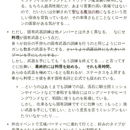
イントライボルトワンドとディヴァイン魔道書の材料にな
る。もちろん超高性能だが、あまり需要の高い装備ではない
ので、だいたいは分解されて
聖なる魔法の粉
になるという悲
しい宿命を背負っているが、その幸薄さもどことなくローガ
ンの面影がある気がする…。
ただし、固有武器訓練は他メンバーとは大きく異なる。 なにせ
料理
が固有武器という点だ。
各々が自分の手持ちの固有武器の訓練を行うのと同じようにロー
ガンも数多の武器を手にする。
というより武器以外にも大きいス
プーンを手にしたりする。
しかし、武器を手にしても「もう訓練を終えてる…」と言ってす
ぐに仕舞い、
最終的には料理を始める。 それも長時間。
あらゆる武器を極めているとも取れるが、ステータスを上昇する
事から料理こそ彼を表す固有名詞と公式でも扱われている。
…というのはあくまでも訓練での話。流石に騎士団ミッショ
ンやイベントなどで参戦する場合にはロングソードやヒーリ
ングワンドなど、戦闘に使うものを装備している。
しかし、出来るなら固有訓練ですぐに仕舞った（もっと）強
い武器を手にして欲しい、という意見を言うミレシアンもい
たりいなかったり…。
外出イベントで王城パーティーに連れて行くと、好みのタイプが
幸薄そうな人や軟弱そうな人ということが判明する。