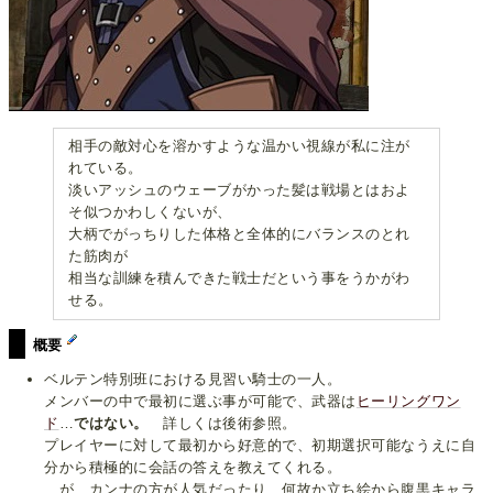
相手の敵対心を溶かすような温かい視線が私に注が
れている。
淡いアッシュのウェーブがかった髪は戦場とはおよ
そ似つかわしくないが、
大柄でがっちりした体格と全体的にバランスのとれ
た筋肉が
相当な訓練を積んできた戦士だという事をうかがわ
せる。
概要
ベルテン特別班における見習い騎士の一人。
メンバーの中で最初に選ぶ事が可能で、武器は
ヒーリングワン
ド
…
ではない。
詳しくは後術参照。
プレイヤーに対して最初から好意的で、初期選択可能なうえに自
分から積極的に会話の答えを教えてくれる。
…が、カンナの方が人気だったり、何故か立ち絵から腹黒キャラ