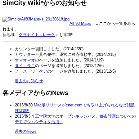
SimCity Wiki*からのお知らせ
All 93 Maps
←ここから一覧をみら
れます。
新地域「
グラナイト・レーク
」も追加!!
カウンター復旧しました。(2014/2/20)
カウンター不具合発生。運営に対応依頼中。(2014/2/15)
オマオマオ
のページを追加しました。(2014/1/19)
ヌイ・ラニ
のページを追加しました。(2013/12/6)
ノース・ワーケア
のページを追加しました。(2013/12/5)
過去のお知らせ
各メディアからの
News
2013/8/30
Mac版リリースがcnet.comでも取り上げられるなど話題
性抜群!!
2013/8/3,4
工学院大学のオープンキャンパス、都市計画についての
デモでシムシティを活用。
過去のNews