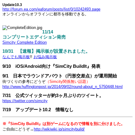
Update10.3
http://forum.ea.com/eaforum/posts/list/0/10242493.page
オンラインからオフラインに都市を移動できる。
11/14
コンプリートエディション発売
Simcity Complete Edition
10/31 【速報】掲示板が設置されました。
なんでも掲示板
!!
お悩み掲示板
9/10 iOS/Android向け『SimCity BuildIt』発表
9/1 日本でラウンドアバウト（円形交差点）が運用開始
街づくりの参考にどうぞ
（Simcity関係無い話題）
http://www.huffingtonpost.jp/2014/09/02/round-about_n_5750448.html
7/31 公式ツイッターが約3ヶ月ぶりのツイート。
https://twitter.com/simcity
7/19 アップデート10.2 情報なし
※『SimCity BuildIt』は別ゲームになるので情報を別に分けました。
ご自由にどうぞ→
http://wikiwiki.jp/simcitybuild/