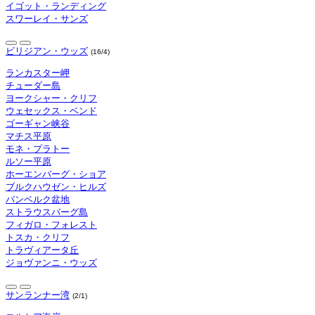
イゴット・ランディング
スワーレイ・サンズ
ビリジアン・ウッズ
(16/4)
ランカスター岬
チューダー島
ヨークシャー・クリフ
ウェセックス・ベンド
ゴーギャン峡谷
マチス平原
モネ・プラトー
ルソー平原
ホーエンバーグ・ショア
ブルクハウゼン・ヒルズ
バンベルク盆地
ストラウスバーグ島
フィガロ・フォレスト
トスカ・クリフ
トラヴィアータ丘
ジョヴァンニ・ウッズ
サンランナー湾
(2/1)