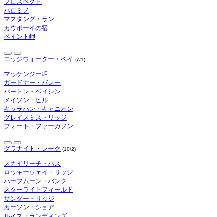
プロスペクト
パロミノ
マスタング・ラン
カウボーイの宿
ペイント岬
エッジウォーター・ベイ
(7/1)
マッケンジー岬
ガードナー・バレー
バートン・ベイシン
メイソン・ヒル
キャラハン・キャニオン
グレイスミス・リッジ
フォート・ファーガソン
グラナイト・レーク
(10/2)
スカイリーチ・パス
ロッキーウェイ・リッジ
ハーフムーン・バンク
スターライトフィールド
サンダー・リッジ
カーソン・ショア
ルイス・ランディング