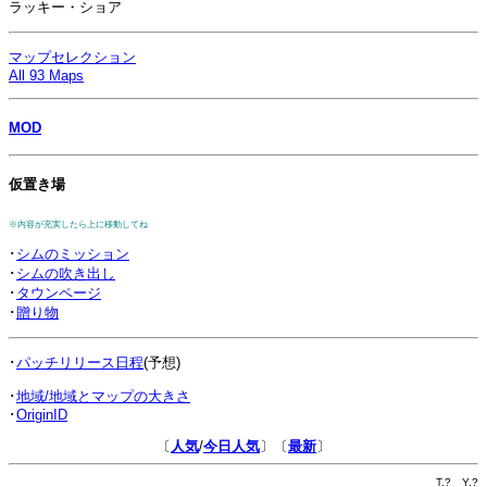
ラッキー・ショア
マップセレクション
All 93 Maps
MOD
仮置き場
※内容が充実したら上に移動してね
･
シムのミッション
･
シムの吹き出し
･
タウンページ
･
贈り物
･
パッチリリース日程
(予想)
･
地域/地域とマップの大きさ
･
OriginID
〔
人気
/
今日人気
〕〔
最新
〕
T.
?
Y.
?