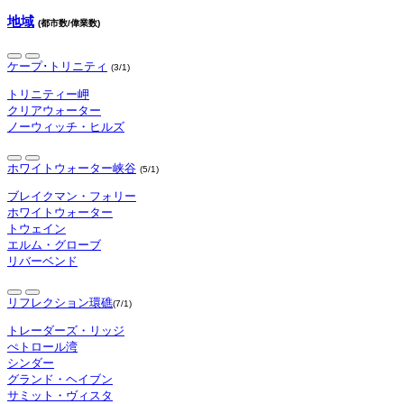
地域
(都市数/偉業数)
ケープ･トリニティ
(3/1)
トリニティー岬
クリアウォーター
ノーウィッチ・ヒルズ
ホワイトウォーター峡谷
(5/1)
ブレイクマン・フォリー
ホワイトウォーター
トウェイン
エルム・グローブ
リバーベンド
リフレクション環礁
(7/1)
トレーダーズ・リッジ
ぺトロール湾
シンダー
グランド・ヘイブン
サミット・ヴィスタ