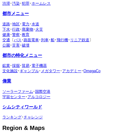
渋滞
･
汚染
･
犯罪
･
ホームレス
都市メニュー
道路
･
地区
･
電力
･
水道
下水
･
行政
･
廃棄物
･
火災
健康
･
警察
･
教育
交通
〔
バス
･
路面電車
･
列車
･
船
･
飛行機
･
リニア鉄道
〕
公園
･
災害
･
破壊
都市の特化メニュー
鉱業
･
採掘
･
貿易
･
電子機器
文化施設
･
ギャンブル
･
メガタワー
･
アカデミー
･
OmegaCo
偉業
ソーラーファーム
･
国際空港
宇宙センター
･
アルコロジー
シムシティワールド
ランキング
･
チャレンジ
Region & Maps