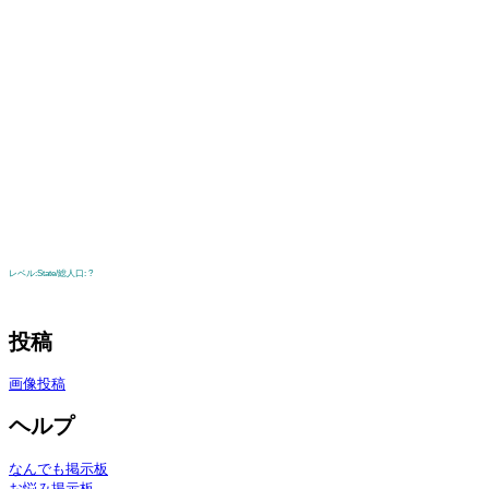
レベル:State
/総人口:
?
投稿
画像投稿
ヘルプ
なんでも掲示板
お悩み掲示板