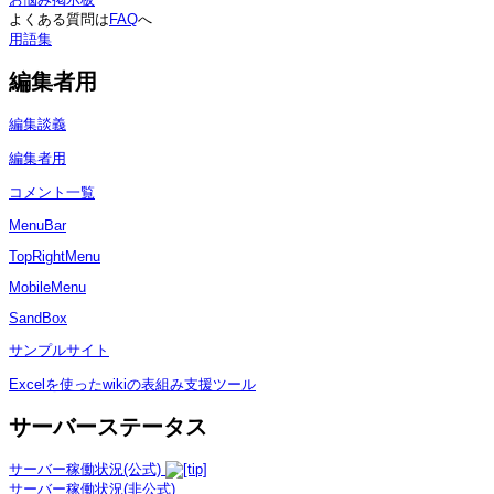
よくある質問は
FAQ
へ
用語集
編集者用
編集談義
編集者用
コメント一覧
MenuBar
TopRightMenu
MobileMenu
SandBox
サンプルサイト
Excelを使ったwikiの表組み支援ツール
サーバーステータス
サーバー稼働状況(公式)
サーバー稼働状況(非公式)