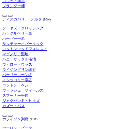
コルセア海岸
プランダー岬
ディスカバリー･デルタ
(16/4)
ソーヤズ・クロッシング
ハックルベリー島
ハーパー平原
サッチャーオバールック
コットンウッドフォレスト
マグノリア湿地
ハニーサックル沼地
ウィロー・ウッズ
ライジングサン峡谷
バーリーコーン岬
スタッコリー渓谷
コットン・ベンド
ウォッシュ・フィールズ
スプーナー平原
ジャグバンド・ヒルズ
カズー・パス
ホライゾン列島
(11/3)
ウーロン・ピーク