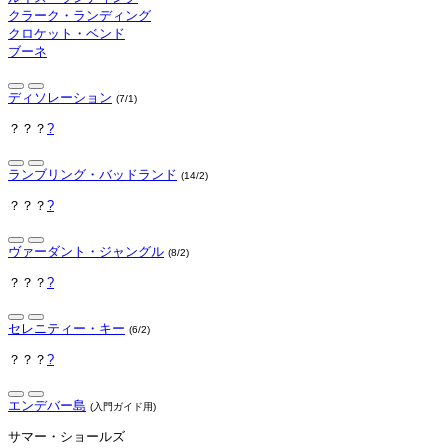
クラーク・ランディング
クロケット・ベンド
ブーネ
ディソレーション
(7/1)
？？？
?
ランブリング・バッドランド
(14/2)
？？？
?
ヴァーダント・ジャングル
(8/2)
？？？
?
セレニティー・キー
(6/2)
？？？
?
エンデバー島
(入門ガイド用)
サマー・ショールズ