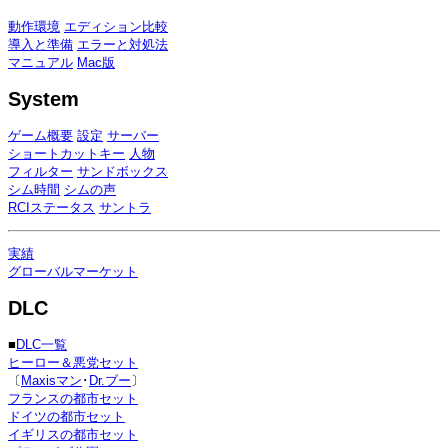
動作環境
エディション比較
導入と準備
エラーと対処法
マニュアル
Mac版
System
ゲーム概要
設定
サーバー
ショートカットキー
人物
フィルター
サンドボックス
シム時間
シムの声
RCIステータス
サントラ
実績
グローバルマーケット
DLC
■
DLC一覧
ヒーロー＆悪党セット
〔
Maxisマン
･
Dr.ブー
〕
フランスの都市セット
ドイツの都市セット
イギリスの都市セット