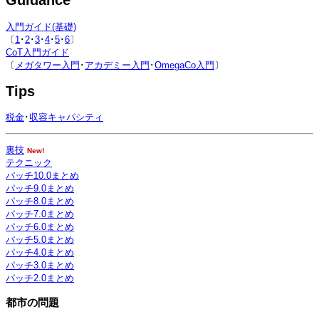
Guidance
入門ガイド(基礎)
〔
1
･
2
･
3
･
4
･
5
･
6
〕
CoT入門ガイド
〔
メガタワー入門
･
アカデミー入門
･
OmegaCo入門
〕
Tips
税金
･
収容キャパシティ
裏技
New!
テクニック
パッチ10.0まとめ
パッチ9.0まとめ
パッチ8.0まとめ
パッチ7.0まとめ
パッチ6.0まとめ
パッチ5.0まとめ
パッチ4.0まとめ
パッチ3.0まとめ
パッチ2.0まとめ
都市の問題