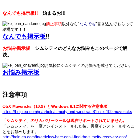
なんでも掲示板!!
始まるお!!!
禁止事項
以外なら"
なんでも
"書き込んでもらって
結構です！！
なんでも掲示板
!!
お悩み掲示板
シムシティのどんなお悩みもこのページで解
決。
お気軽にシムシティのお悩みを載せてください。
お悩み掲示板
注意事項
OSX Mavericks（10.9）とWindows 8.1に関する注意事項
https://help.ea.com/jp/article/simcity-and-windows-81-osx-109-mavericks
「シムシティ」のリカバリーツールは現在サポートされていません。
「シムシティ」を一度アンインストールした後、再度インストールするこ
とをお勧めします。
http://help.ea.com/jp/article/where-can-i-find-the-simcity-recovery-app/