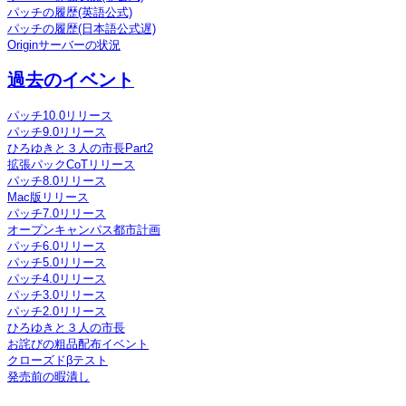
パッチの履歴(英語公式)
パッチの履歴(日本語公式遅)
Originサーバーの状況
過去のイベント
パッチ10.0リリース
パッチ9.0リリース
ひろゆきと３人の市長Part2
拡張パックCoTリリース
パッチ8.0リリース
Mac版リリース
パッチ7.0リリース
オープンキャンパス都市計画
パッチ6.0リリース
パッチ5.0リリース
パッチ4.0リリース
パッチ3.0リリース
パッチ2.0リリース
ひろゆきと３人の市長
お詫びの粗品配布イベント
クローズドβテスト
発売前の暇潰し