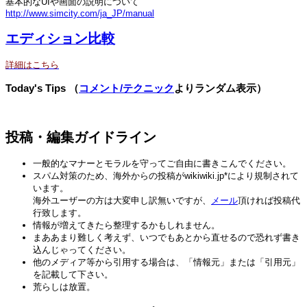
基本的なUIや画面の説明について
http://www.simcity.com/ja_JP/manual
エディション比較
詳細はこちら
Today's Tips （
コメント/テクニック
よりランダム表示）
投稿・編集ガイドライン
一般的なマナーとモラルを守ってご自由に書きこんでください。
スパム対策のため、海外からの投稿がwikiwiki.jp*により規制されて
います。
海外ユーザーの方は大変申し訳無いですが、
メール
頂ければ投稿代
行致します。
情報が増えてきたら整理するかもしれません。
まああまり難しく考えず、いつでもあとから直せるので恐れず書き
込んじゃってください。
他のメディア等から引用する場合は、「情報元」または「引用元」
を記載して下さい。
荒らしは放置。