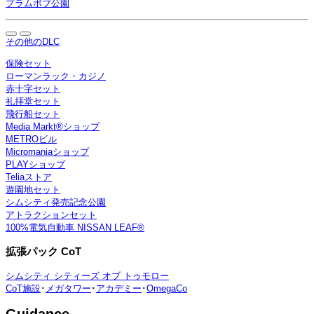
プラムボブ公園
その他のDLC
保険セット
ローマンラック・カジノ
赤十字セット
礼拝堂セット
飛行船セット
Media Markt®ショップ
METROビル
Micromaniaショップ
PLAYショップ
Teliaストア
遊園地セット
シムシティ発売記念公園
アトラクションセット
100%電気自動車 NISSAN LEAF®
拡張パック CoT
シムシティ シティーズ オブ トゥモロー
CoT施設
･
メガタワー
･
アカデミー
･
OmegaCo