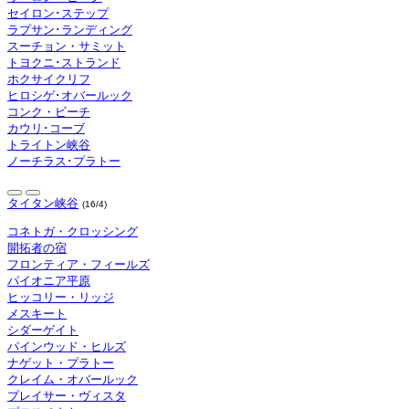
セイロン･ステップ
ラプサン･ランディング
スーチョン・サミット
トヨクニ･ストランド
ホクサイクリフ
ヒロシゲ･オバールック
コンク・ビーチ
カウリ･コーブ
トライトン峡谷
ノーチラス･プラトー
タイタン峡谷
(16/4)
コネトガ・クロッシング
開拓者の宿
フロンティア・フィールズ
パイオニア平原
ヒッコリー・リッジ
メスキート
シダーゲイト
パインウッド・ヒルズ
ナゲット・プラトー
クレイム・オバールック
プレイサー・ヴィスタ