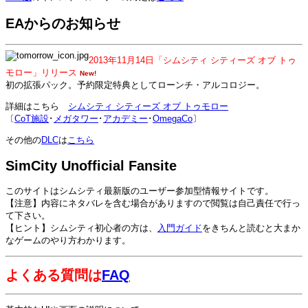
EAからのお知らせ
2013年11月14日「シムシティ シティーズ オブ トゥ
モロー」リリース
New!
初の拡張パック。予約限定特典としてローンチ・アルコロジー。
詳細はこちら
シムシティ シティーズ オブ トゥモロー
〔
CoT施設
･
メガタワー
･
アカデミー
･
OmegaCo
〕
その他の
DLC
は
こちら
SimCity Unofficial Fansite
このサイトはシムシティ最新版のユーザー参加型情報サイトです。
【注意】内容にネタバレを含む場合がありますので閲覧は自己責任で行っ
て下さい。
【ヒント】シムシティ初心者の方は、
入門ガイド
をきちんと読むと大まか
なゲームのやり方わかります。
よくある質問は
FAQ