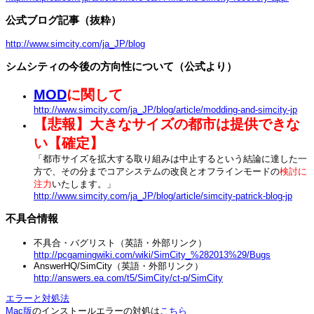
公式ブログ記事（抜粋）
http://www.simcity.com/ja_JP/blog
シムシティの今後の方向性について（公式より）
MOD
に関して
http://www.simcity.com/ja_JP/blog/article/modding-and-simcity-jp
【悲報】大きなサイズの都市は提供できな
い【確定】
「都市サイズを拡大する取り組みは中止するという結論に達した一
方で、その分までコアシステムの改良とオフラインモードの
検討に
注力
いたします。」
http://www.simcity.com/ja_JP/blog/article/simcity-patrick-blog-jp
不具合情報
不具合・バグリスト（英語・外部リンク）
http://pcgamingwiki.com/wiki/SimCity_%282013%29/Bugs
AnswerHQ/SimCity（英語・外部リンク）
http://answers.ea.com/t5/SimCity/ct-p/SimCity
エラーと対処法
Mac版
のインストールエラーの対処は
こちら