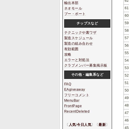
62
輸出本部
61
ネオモール
ブー・ボート
60
59
チップスなど
58
テクニックや裏ワザ
57
製造スケジュール
製造の組み合わせ
56
有効範囲
55
攻略
エラーと対処法
54
クラブメンバー募集掲示板
53
その他・編集系など
52
51
FAQ
EAgiveaway
50
フリーコメント
49
MenuBar
48
FrontPage
RecentDeleted
47
46
〔
人気
/
今日人気
〕〔
最新
〕
45