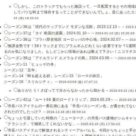
しかし、このトラックでもらった施設って、一旦配置するとその地域(
してバツな時まで保存するってことができないんでしょ。昔にあったエコ太
15 (水) 18:23:31
シーズン36は「現代のラップランド モダンな北欧」2023.12.13～ --
2023-1
シーズン37は「タイ 南国の楽園」2024.01.10～ --
2024-01-10 (水) 15:20:36
シーズン38は「プラハ歴史地区 ヨーロッパの中心地」2024.02.07～ --
202
無課金勢です！38トラックまでにプラムボムどれくらい必要ですか？1週
るのか気になりました。もしどこかに情報があれば教えて下さい！ニコラテスラem
シーズン39は「アイルランド エメラルドの島」2024.03.06～ --
2024-03-06
シーズン11「ヒュッゲの冬」
シーズン12「丑年」
シーズン14「時を超える砂」シーズン15「ローマの休日」
シーズン16「スリルシティ」 --
2024-03-08 (金) 17:47:11
ありがとう！さぼってて分からなかったから助かる --
2024-03-12 (火) 
シーズン42は「ルート66 夏のロードトリップ」2024.05.29～ --
2024-05-28
市長パスアイテムの一番右側にある「市長パスシーズン名」が書かれてな
されたのでしたっけ？ --
2024-12-18 (水) 08:59:14
ちょっと引退していた時期の「ニューヨーク」の市長パス建物がシムキャ
「クラシック」で補填してくれないかな… --
2025-03-10 (月) 17:54:43
市長パスアイテムで解放されるシティーアルバムも、今回からちょっと手が
購入)しないと「スタンダードコレクション」も開放できないようになっていて