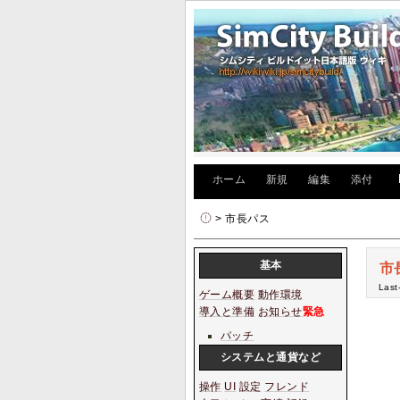
[
ホーム
|
新規
|
編集
|
添付
]
> 市長パス
基本
市
Last
ゲーム概要
動作環境
導入と準備
お知らせ
緊急
パッチ
システムと通貨など
操作
UI
設定
フレンド