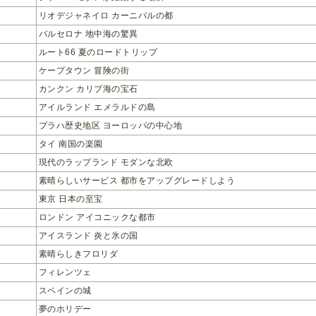
リオデジャネイロ カーニバルの都
バルセロナ 地中海の驚異
ルート66 夏のロードトリップ
ケープタウン 冒険の街
カンクン カリブ海の宝石
アイルランド エメラルドの島
プラハ歴史地区 ヨーロッパの中心地
タイ 南国の楽園
現代のラップランド モダンな北欧
素晴らしいサービス 都市をアップグレードしよう
東京 日本の至宝
ロンドン アイコニックな都市
アイスランド 炎と氷の国
素晴らしきフロリダ
フィレンツェ
スペインの城
夢のホリデー