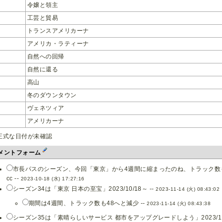
令嬢と領主
工芸と貿易
トランスアメリカーナ
アメリカ・ラティーナ
自然への回帰
自然に還る
高山
冬のダウンタウン
ヴェネツィア
アメリカーナ
正式な日付が未確認
メントフォーム
市長パスのシーズン、今回「東京」から4週間に縮まったのね、トラック数も4
cc --
2023-10-18 (水) 17:27:16
シーズン34は「東京 日本の至宝」2023/10/18～ --
2023-11-14 (火) 08:43:02
期間は4週間、トラック数も48へと減少 --
2023-11-14 (火) 08:43:38
シーズン35は「素晴らしいサービス 都市をアップグレードしよう」2023/11/