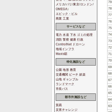
79
メリカ
/
パリ
/
東京
/
ロンドン
/
78
OMEGA
）
エピック・ビル
77
商業
工業
76
サービスなど
75
74
電力
水道
下水
ゴミの処理
消防
警察
健康
行政
73
ControlNet
ドローン
72
地域インフラ
Maxis邸
71
70
特化施設など
69
公園
地形
教育
68
交通機関
ビーチ
娯楽
山地
ギャンブル
67
ランドマーク
66
市長パス
65
都市外施設など
64
貿易
63
災害チャレンジ