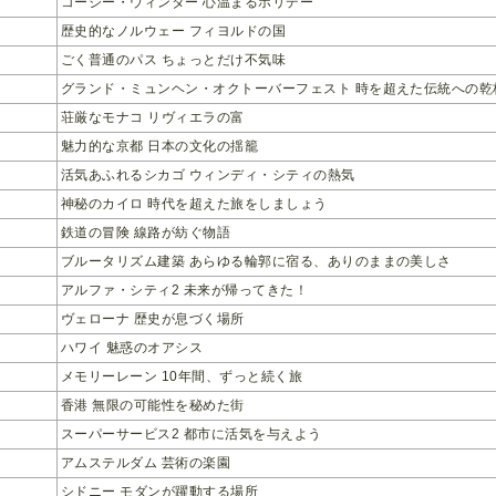
コージー・ウィンター 心温まるホリデー
歴史的なノルウェー フィヨルドの国
ごく普通のパス ちょっとだけ不気味
グランド・ミュンヘン・オクトーバーフェスト 時を超えた伝統への乾
荘厳なモナコ リヴィエラの富
魅力的な京都 日本の文化の揺籠
活気あふれるシカゴ ウィンディ・シティの熱気
神秘のカイロ 時代を超えた旅をしましょう
鉄道の冒険 線路が紡ぐ物語
ブルータリズム建築 あらゆる輪郭に宿る、ありのままの美しさ
アルファ・シティ2 未来が帰ってきた！
ヴェローナ 歴史が息づく場所
ハワイ 魅惑のオアシス
メモリーレーン 10年間、ずっと続く旅
香港 無限の可能性を秘めた街
スーパーサービス2 都市に活気を与えよう
アムステルダム 芸術の楽園
シドニー モダンが躍動する場所