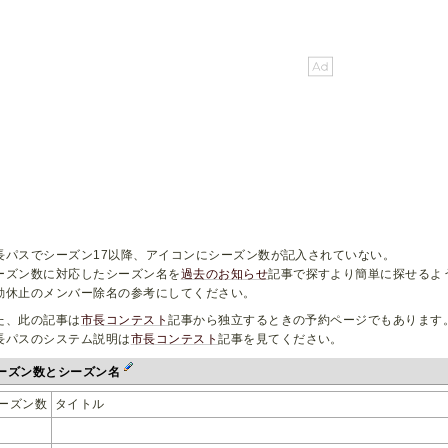
長パスでシーズン17以降、アイコンにシーズン数が記入されていない。
ーズン数に対応したシーズン名を
過去のお知らせ
記事で探すより簡単に探せるよ
動休止のメンバー除名の参考にしてください。
た、此の記事は
市長コンテスト
記事から独立するときの予約ページでもあります
長パスのシステム説明は
市長コンテスト
記事を見てください。
ーズン数とシーズン名
ーズン数
タイトル