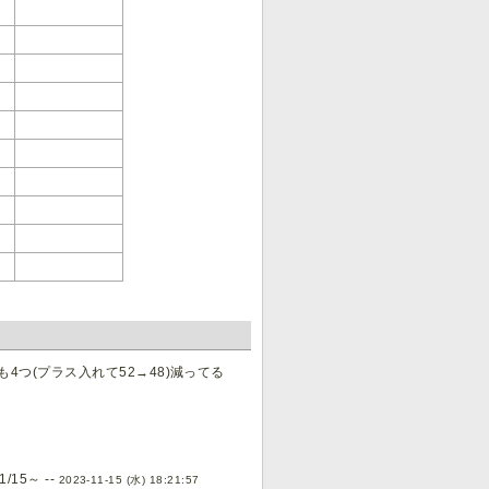
つ(プラス入れて52→48)減ってる
15～ --
2023-11-15 (水) 18:21:57