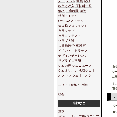
人口
レベル
実績
記録
税率と収入
原材料一覧
価格
生産時間
商談
特別アイテム
OMEGAアイテム
大規模プロジェクト
市長クラブ
市長コンテスト
クラブ大戦
大量輸送(列車関連)
イベント・トラック
デザインチャレンジ
サプライズ報酬
シムの声
シムニュース
市
シムオリオン
地域シムオリ
シ
オン
ネオシムオリオン
活
ま
エリア
(
首都
&
地域
)
市
課金
シ
施設など
シ
道路
80
住宅
（
一般
/
旧市街
/
ラテンア