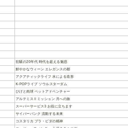
狂騒の20年代 時代を超える魅惑
鮮やかなウィーン エレガンスの都
アクアティックライフ 水による造形
K-POPライブ ソウルスターダム
ひげと肉球 ペットアドベンチャー
アルテミスⅡミッション 月への旅
スーパーサービス3 お役に立ちます
サイバーパンク 流動する未来
コスタリカ プラ・ビダの精神