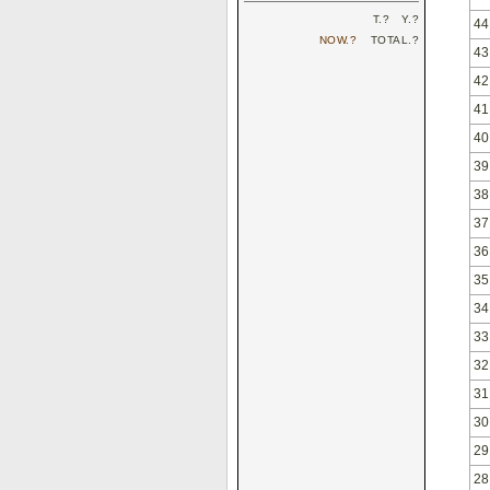
T.
?
Y.
?
44
NOW.
?
TOTAL.
?
43
42
41
40
39
38
37
36
35
34
33
32
31
30
29
28