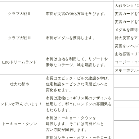
大戦ランク7
クラブ大戦Ⅱ
市長が災害の強化方法を学びます。
災害カードを
災害カードを
メダルを獲得
クラブ大戦Ⅲ
市長がメダルを獲得します。
特大災害をア
災害をレベル
山地拡張エリ
市長は山地を利用して、リゾートや
山のドリームランド
コージー・コ
素敵なコテージ、城を建設します。
スキーホテル
市長はエピック・ビルの建設を学び、
壮大な都市
住宅施設をエピックな高層ビルへと
変化させます。
市長は建物にイギリス風のデザインを
ロンドンが呼んでいます！
使用して、都市にロンドンの雰囲気を
もたらします。
市長はトーキョー・タウンを
トーキョー・タウン
建設します。そこには高層ビルと
古い寺院が同居します。
市長はシティー・オブ・トゥモローを