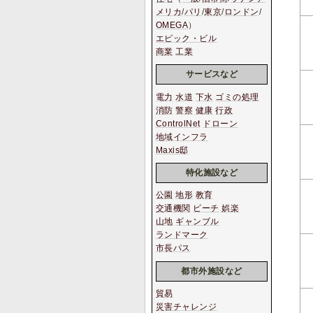
メリカ
/
パリ
/
東京
/
ロンドン
/
OMEGA
）
エピック・ビル
商業
工業
サービスなど
電力
水道
下水
ゴミの処理
消防
警察
健康
行政
ControlNet
ドローン
地域インフラ
Maxis邸
特化施設など
公園
地形
教育
交通機関
ビーチ
娯楽
山地
ギャンブル
ランドマーク
市長パス
都市外施設など
貿易
災害チャレンジ