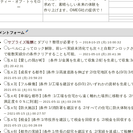
シティー・オブ・トゥモロ
求めて、素晴らしい未来の体験を
ー
作り上げます。OMEG社の提供で！
メントフォーム
サプライズ報酬
とダブり？整理が必要そう --
2018-10-15 (月) 10:00:32
レベルによってロック解除。前レベ実績未消化でも次々と自動アンロック
で複数実績分の条件クリアすることも可能。 --
2021-05-10 (月) 20:41:36
[Lv.1]【愛しの我が町】［条件:1/金属を生産して収集:2/釘を生産して収集:3/
(月) 20:42:31
[Lv.2]【成長する都市】[条件:1/高速道路を伸ばす:2/住宅地区を作る(0/3):3/
2021-05-10 (月) 20:59:20
[Lv.3]【フル稼働】[条件:1/工場を建設する(0/3):2/いずれかの資材を生産して収
2021-05-11 (火) 01:51:08
[Lv.4]【幸福な都市】[条件 :1/工場を住宅から遠く離れた場所に移動する :
満足度６０％に到達] --
2021-05-11 (火) 03:28:55
[Lv.5]【防火施設】[条件:1/消防署を建設する :2/すべての住宅に防火体制を
--
2021-05-15 (土) 00:27:57
[Lv.5]【税金】[条件:1/市役所を建設して税金を回収する :2/税金を回収する 
2021-05-15 (土) 00:28:09
[Lv.6]【都市の実績】[条件:1/市長の邸宅を建設する :2/実績を達成して報