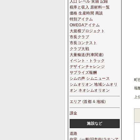
人口
レベル
実績
記録
税率と収入
原材料一覧
価格
生産時間
商談
特別アイテム
OMEGAアイテム
大規模プロジェクト
市長クラブ
市長コンテスト
クラブ大戦
大量輸送(列車関連)
イベント・トラック
デザインチャレンジ
サプライズ報酬
シムの声
シムニュース
町
シムオリオン
地域シムオリ
報
オン
ネオシムオリオン
上
エリア
(
首都
&
地域
)
課金
施設など
道路
住宅
（
一般
/
旧市街
/
ラテンア