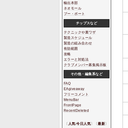
輸出本部
ネオモール
ブー・ボート
チップスなど
テクニックや裏ワザ
製造スケジュール
製造の組み合わせ
有効範囲
攻略
エラーと対処法
クラブメンバー募集掲示板
その他・編集系など
FAQ
EAgiveaway
フリーコメント
MenuBar
FrontPage
RecentDeleted
〔
人気
/
今日人気
〕〔
最新
〕