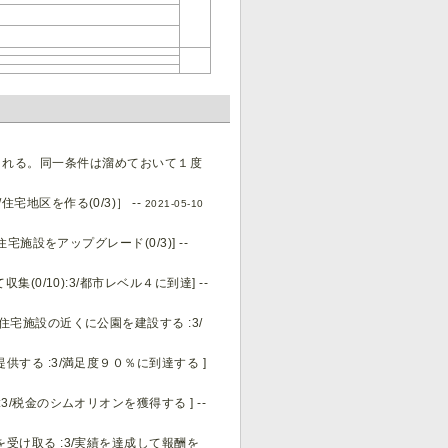
される。同一条件は溜めておいて１度
住宅地区を作る(0/3)］ --
2021-05-10
住宅施設をアップグレード(0/3)] --
集(0/10):3/都市レベル４に到達] --
2/住宅施設の近くに公園を建設する :3/
提供する :3/満足度９０％に到達する ]
:3/税金のシムオリオンを獲得する ] --
酬を受け取る :3/実績を達成して報酬を