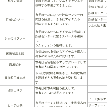
都市の実績
実績を達成して、シムキャッシュを
実績を達成し
獲得する準備ができました。
実績を達成し
貯蔵センター
市長は一杯になった貯蔵センターの
貯蔵センター
問題を解決し、さらにアイテムを
貯蔵センター
貯蔵できるようにします。
シムの吹き出
市長はシムたちにアイテムを売却して
貯蔵センターに空きスペースを確保
シムのオファー
し、
シムオリオンを獲得します。
市長は他の市長からアイテムを購入し
国際貿易本部
都市の成長のために使います。
市長は住宅地区をアップグレードして
高層ビル
都市の人口増加を後押しします。
市長は貨物船を出港させ、特別な施設
貨物船用波止場
を建設できる黄金の鍵を受け取りま
す。
市長は都市の範囲を拡大して、
拡張エリア
都市をさらに成長させます！
ビーチ拡張エ
市長はビーチを開発して、世界最高の
ビーチ拡張
サーファー・