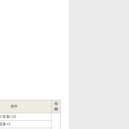
報
条件
酬
て収集×10
収集×2