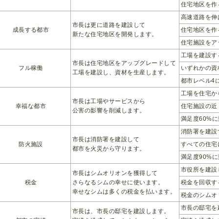
住宅地区を作
高速道路を伸
市長は更に道路を建設して
成長する都市
住宅地区を作
新たな住宅地区を開発します。
住宅施設をア
工場を建設す
市長は住宅地区をアップグレードして
フル稼働
いずれかの資
工場を建設し、資材を生産します。
都市レベル4
工場を住宅か
市長は工場やサービスから
幸福な都市
住宅施設の近
公害の影響を削減します。
満足度60%
消防署を建設
市長は消防署を建設して
防火施設
すべての住宅
都市を火災から守ります。
満足度90%
市役所を建設
市長はシムオリオンを獲得して
税金
さらなるシムの幸せに使います。
税金を回収す
幸せなシムは多くの税金を払います。
税金のシムオ
市長の邸宅を
市長は、市長の邸宅を建設します。