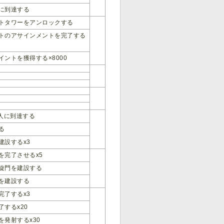
人に到達する
トタワーをアンロックする
トのアサインメントを完了する
イントを獲得する×8000
00人に到達する
る
建設するx3
を完了させるx5
旋門を建設する
を建設する
完了するx3
了するx20
を発射するx30