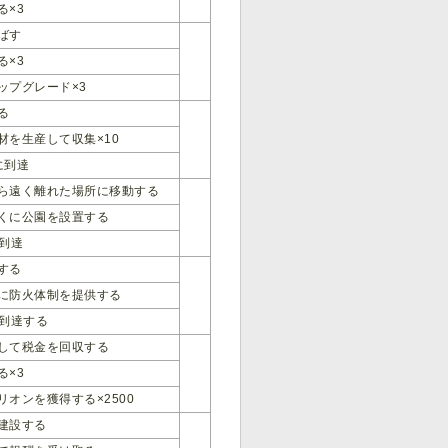
る×3
ばす
る×3
ップグレード×3
る
材を生産して収集×10
に到達
ら遠く離れた場所に移動する
くに公園を設置する
に到達
する
に防火体制を提供する
に到達する
して税金を回収する
る×3
リオンを獲得する×2500
建設する