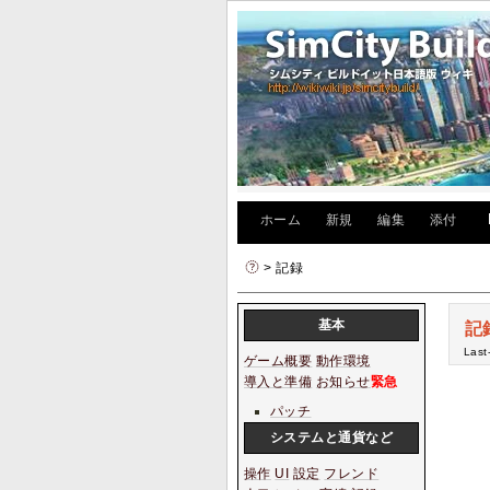
[
ホーム
|
新規
|
編集
|
添付
]
> 記録
基本
記
Last
ゲーム概要
動作環境
導入と準備
お知らせ
緊急
パッチ
システムと通貨など
操作
UI
設定
フレンド