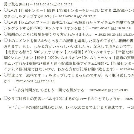
受け取る(0/3) ] --
2021-05-15 (土) 08:07:53
[Lv.7]【貯蔵センター】[条件:1/貯蔵センターをいっぱいにする :2/貯蔵セ
吹き出しをタップする(0/20) ] --
2021-05-18 (火) 08:37:21
[Lv.8]【シムのオファー】[条件:1/シムから頼まれたらアイテムを売却する(0
ンをゲットする(0/500) :3/シムオｓリオンを使う ] --
2021-05-21 (金) 19:09:09
報酬のところに報酬を書くやり方がわかりません。 --
2022-08-20 (土) 15:23:
上のコメントを挿入&今さっきこの記事を編集した者なのてすが、報酬の書
おきます。もし、わかる方がいらっしゃいましたら、記入して頂きたいです。
【成長する都市】500シムオリオン【フル稼働】600シムオリオン【幸福な都
800シムオリオン【税金】1000シムオリオン+10シムキャッシュ【都市の実
テムいずれか1種類×2+前者と違う貯蔵庫拡張アイテム1種類×1【貯蔵センター
イテム？個(確定ではないので、わかる方ぜひ記載お願い致します) --
2022-09-
間違えて「結構です！」をタップしてしまったのですが、もう取り返しつ
か？ --
2025-05-31 (土) 22:10:13
多分時間がたてばもう一回でる気がする --
2025-06-02 (月) 17:43:03
クラブ対戦Ⅲの災害レベルを10にするのはカードのことでしょうか --
2025-
カードの種類は問わないが、レベル10にまで上げると達成です。 --
2