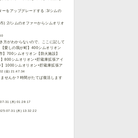
ンターをアップグレードする :3/シムの
/5) :2/シムのオファーからシムオリオ
40
き方がわからないので、ここに記して
【愛しの我が町】400シムオリオン
市】700シムオリオン【防火施設】
績】800シムオリオン+貯蔵庫拡張アイ
】1000シムオリオン+貯蔵庫拡張ア
02 (金) 21:47:34
きませんか？時間がたてば復活します
07-31 (木) 01:28:17
025-07-31 (木) 13:32:22