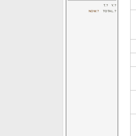
T.
?
Y.
?
NOW.
?
TOTAL.
?