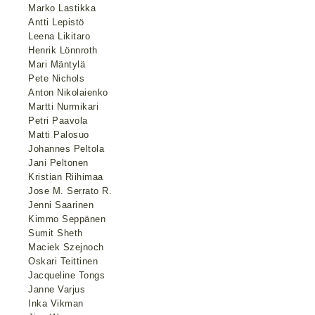
Marko Lastikka
Antti Lepistö
Leena Likitaro
Henrik Lönnroth
Mari Mäntylä
Pete Nichols
Anton Nikolaienko
Martti Nurmikari
Petri Paavola
Matti Palosuo
Johannes Peltola
Jani Peltonen
Kristian Riihimaa
Jose M. Serrato R.
Jenni Saarinen
Kimmo Seppänen
Sumit Sheth
Maciek Szejnoch
Oskari Teittinen
Jacqueline Tongs
Janne Varjus
Inka Vikman