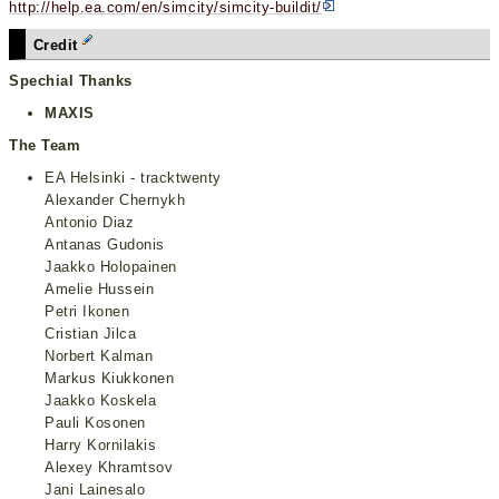
http://help.ea.com/en/simcity/simcity-buildit/
Credit
Spechial Thanks
MAXIS
The Team
EA Helsinki - tracktwenty
Alexander Chernykh
Antonio Diaz
Antanas Gudonis
Jaakko Holopainen
Amelie Hussein
Petri Ikonen
Cristian Jilca
Norbert Kalman
Markus Kiukkonen
Jaakko Koskela
Pauli Kosonen
Harry Kornilakis
Alexey Khramtsov
Jani Lainesalo