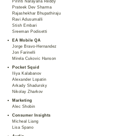
Pirinti Narayana Reddy
Prateek Dev Sharma
Rajashekhar Bhupathiraju
Ravi Adusumalli
Stish Embari
Sreeman Podisetti
EA Mobile QA
Jorge Bravo-Hernandez
Jon Farinelli
Mirela Cukovic Hanson
Pocket Squid
Iliya Kalabanov
Alexander Lopatin
Arkady Shadursky
Nikolay Zharkov
Marketing
Alec Shobin
Consumer Insights
Micheal Liang
Lisa Spano