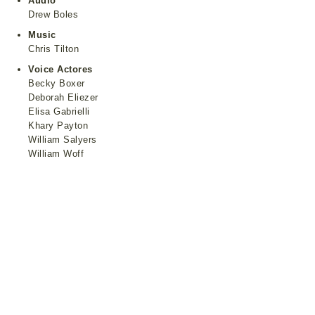
Audio
Drew Boles
Music
Chris Tilton
Voice Actores
Becky Boxer
Deborah Eliezer
Elisa Gabrielli
Khary Payton
William Salyers
William Woff