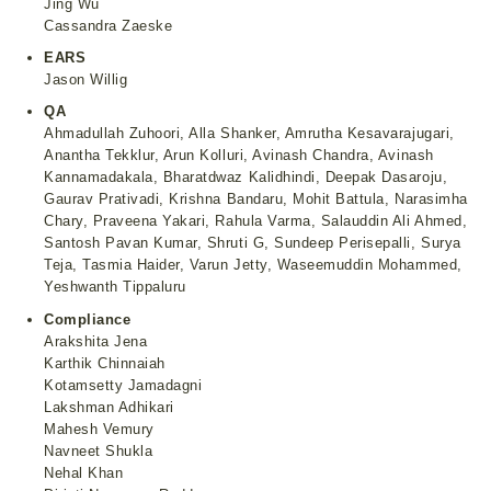
Jing Wu
Cassandra Zaeske
EARS
Jason Willig
QA
Ahmadullah Zuhoori, Alla Shanker, Amrutha Kesavarajugari,
Anantha Tekklur, Arun Kolluri, Avinash Chandra, Avinash
Kannamadakala, Bharatdwaz Kalidhindi, Deepak Dasaroju,
Gaurav Prativadi, Krishna Bandaru, Mohit Battula, Narasimha
Chary, Praveena Yakari, Rahula Varma, Salauddin Ali Ahmed,
Santosh Pavan Kumar, Shruti G, Sundeep Perisepalli, Surya
Teja, Tasmia Haider, Varun Jetty, Waseemuddin Mohammed,
Yeshwanth Tippaluru
Compliance
Arakshita Jena
Karthik Chinnaiah
Kotamsetty Jamadagni
Lakshman Adhikari
Mahesh Vemury
Navneet Shukla
Nehal Khan