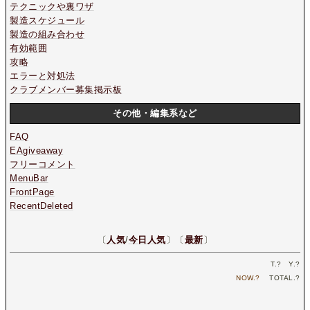
テクニックや裏ワザ
製造スケジュール
製造の組み合わせ
有効範囲
攻略
エラーと対処法
クラブメンバー募集掲示板
その他・編集系など
FAQ
EAgiveaway
フリーコメント
MenuBar
FrontPage
RecentDeleted
〔
人気
/
今日人気
〕〔
最新
〕
T.
?
Y.
?
NOW.
?
TOTAL.
?