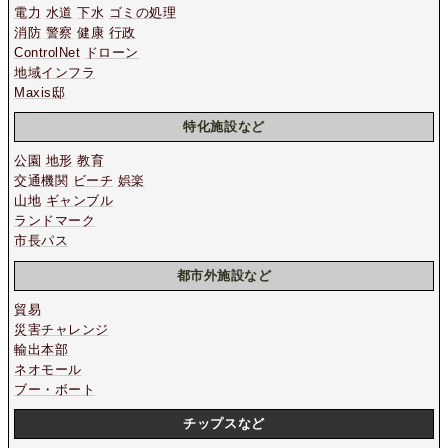
電力
水道
下水
ゴミの処理
消防
警察
健康
行政
ControlNet
ドローン
地域インフラ
Maxis邸
特化施設など
公園
地形
教育
交通機関
ビーチ
娯楽
山地
ギャンブル
ランドマーク
市長パス
都市外施設など
貿易
災害チャレンジ
輸出本部
ネオモール
ブー・ボート
チップスなど