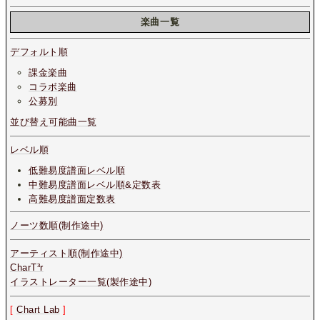
楽曲一覧
デフォルト順
課金楽曲
コラボ楽曲
公募別
並び替え可能曲一覧
レベル順
低難易度譜面レベル順
中難易度譜面レベル順&定数表
高難易度譜面定数表
ノーツ数順(制作途中)
アーティスト順(制作途中)
CharT³r
イラストレーター一覧(製作途中)
[
Chart Lab
]