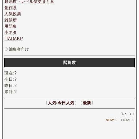
難易度・レベル変更まとめ
創作系
人気投票
雑談所
用語集
小ネタ
ITADAKI³
編集者向け
閲覧数
現在:
?
今日:
?
昨日:
?
累計:
?
〔
人気
/
今日人気
〕〔
最新
〕
T.
?
Y.
?
NOW.
?
TOTAL.
?