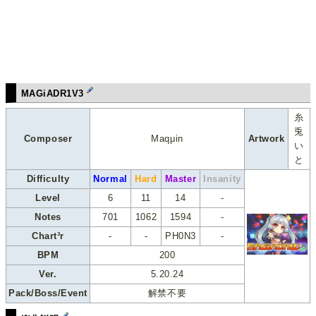
MAGiADR1V3
糸
兎
Composer
Maqμin
Artwork
い
と
Difficulty
Normal
Hard
Master
Insanity
Level
6
11
14
-
Notes
701
1062
1594
-
Chart³r
-
-
PH0N3
-
BPM
200
Ver.
5.20.24
Pack/Boss/Event
解禁不要