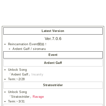
Latest Version
Ver.7.0.6
Reincarnation Event開始！
Ardent Gaff / siromaru
Event
Ardent Gaff
Unlock Song
「Ardent Gaff」
Insanity
Term:~2/28
Stratostrider
Unlock Song
「Stratostrider」
Ravage
Term:~3/31