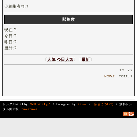
編集者向け
閲覧数
現在:
?
今日:
?
昨日:
?
累計:
?
〔
人気
/
今日人気
〕〔
最新
〕
T.
?
Y.
?
NOW.
?
TOTAL.
?
レンタルWIKI by
WIKIWIKI.jp*
/ Designed by
Olivia
/
広告について
/ 無料レン
タル掲示板
zawazawa