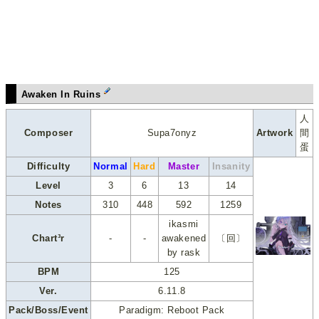
Awaken In Ruins
人
Composer
Supa7onyz
Artwork
間
蛋
Difficulty
Normal
Hard
Master
Insanity
Level
3
6
13
14
Notes
310
448
592
1259
ikasmi
Chart³r
-
-
awakened
〔回〕
by rask
BPM
125
Ver.
6.11.8
Pack/Boss/Event
Paradigm: Reboot Pack