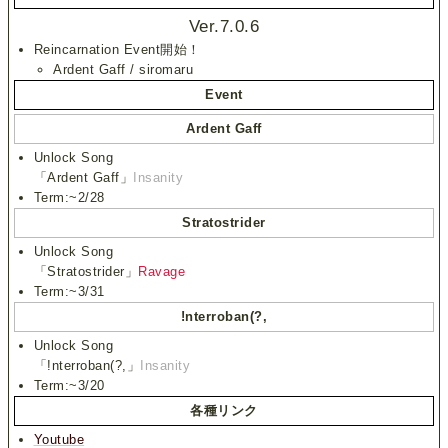
Ver.7.0.6
Reincarnation Event開始！
Ardent Gaff / siromaru
Event
Ardent Gaff
Unlock Song
「Ardent Gaff」
Insanity
Term:~2/28
Stratostrider
Unlock Song
「Stratostrider」
Ravage
Term:~3/31
!nterroban(?,
Unlock Song
「!nterroban(?,」
Insanity
Term:~3/20
各種リンク
Youtube