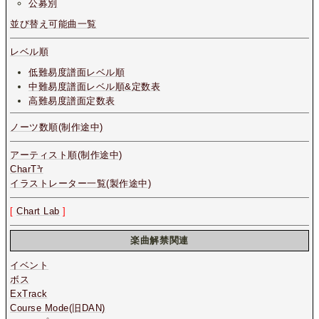
公募別
並び替え可能曲一覧
レベル順
低難易度譜面レベル順
中難易度譜面レベル順&定数表
高難易度譜面定数表
ノーツ数順(制作途中)
アーティスト順(制作途中)
CharT³r
イラストレーター一覧(製作途中)
[
Chart Lab
]
楽曲解禁関連
イベント
ボス
ExTrack
Course Mode(旧DAN)