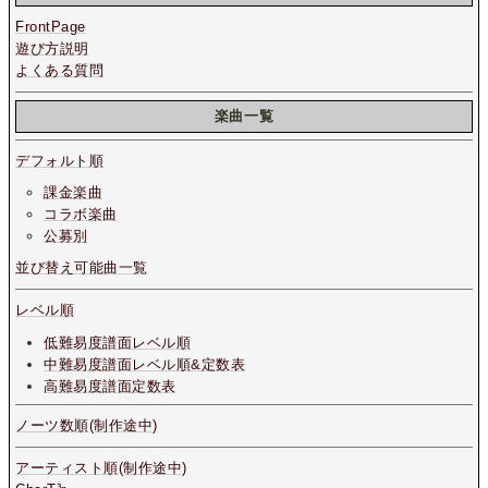
FrontPage
遊び方説明
よくある質問
楽曲一覧
デフォルト順
課金楽曲
コラボ楽曲
公募別
並び替え可能曲一覧
レベル順
低難易度譜面レベル順
中難易度譜面レベル順&定数表
高難易度譜面定数表
ノーツ数順(制作途中)
アーティスト順(制作途中)