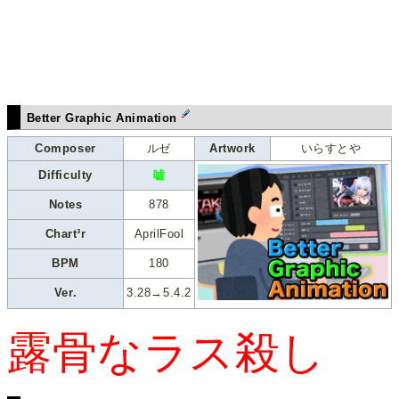
Better Graphic Animation
Composer
ルゼ
Artwork
いらすとや
Difficulty
嘘
Notes
878
Chart³r
AprilFool
BPM
180
Ver.
3.28→5.4.2
露骨なラス殺し