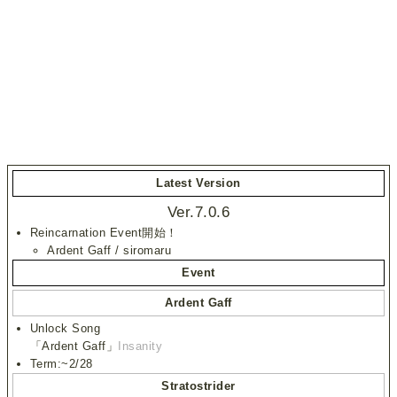
Latest Version
Ver.7.0.6
Reincarnation Event開始！
Ardent Gaff / siromaru
Event
Ardent Gaff
Unlock Song
「Ardent Gaff」
Insanity
Term:~2/28
Stratostrider