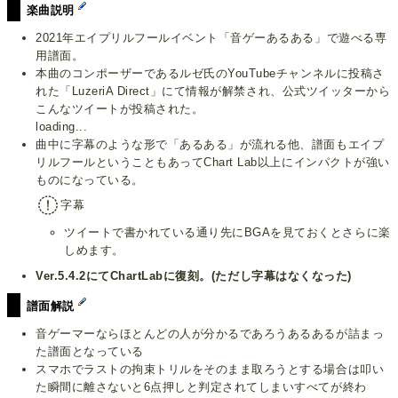
楽曲説明
2021年エイプリルフールイベント「音ゲーあるある」で遊べる専
用譜面。
本曲のコンポーザーであるルゼ氏のYouTubeチャンネルに投稿さ
れた「LuzeriA Direct」にて情報が解禁され、公式ツイッターから
こんなツイートが投稿された。
loading...
曲中に字幕のような形で「あるある」が流れる他、譜面もエイプ
リルフールということもあってChart Lab以上にインパクトが強い
ものになっている。
字幕
ツイートで書かれている通り先にBGAを見ておくとさらに楽
しめます。
Ver.5.4.2にてChartLabに復刻。(ただし字幕はなくなった)
譜面解説
音ゲーマーならほとんどの人が分かるであろうあるあるが詰まっ
た譜面となっている
スマホでラストの拘束トリルをそのまま取ろうとする場合は叩い
た瞬間に離さないと6点押しと判定されてしまいすべてが終わ