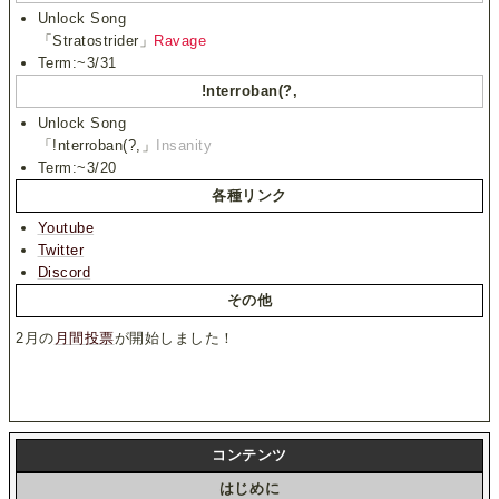
Unlock Song
「Stratostrider」
Ravage
Term:~3/31
!nterroban(?,
Unlock Song
「!nterroban(?,」
Insanity
Term:~3/20
各種リンク
Youtube
Twitter
Discord
その他
2月の
月間投票
が開始しました！
コンテンツ
はじめに