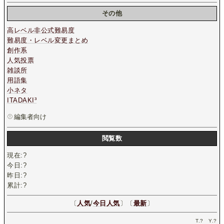
その他
高レベル非公式難易度
難易度・レベル変更まとめ
創作系
人気投票
雑談所
用語集
小ネタ
ITADAKI³
編集者向け
閲覧数
現在:
?
今日:
?
昨日:
?
累計:
?
〔
人気
/
今日人気
〕〔
最新
〕
T.
?
Y.
?