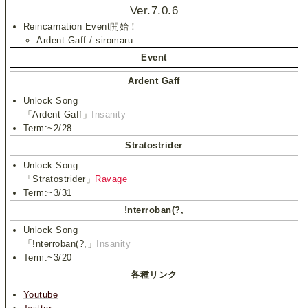
Ver.7.0.6
Reincarnation Event開始！
Ardent Gaff / siromaru
Event
Ardent Gaff
Unlock Song
「Ardent Gaff」
Insanity
Term:~2/28
Stratostrider
Unlock Song
「Stratostrider」
Ravage
Term:~3/31
!nterroban(?,
Unlock Song
「!nterroban(?,」
Insanity
Term:~3/20
各種リンク
Youtube