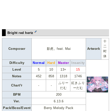
Bright red hertz
十
二
Composer
影虎。feat. Mai
Artwork
时
休
Difficulty
Normal
Hard
Master
Insanity
Level
5
10
13+
15
Notes
452
858
1318
1746
ふりー
紅きふり
Chart³r
-
-
だむ
ーだむ
BPM
200
Ver.
6.13.6
Pack/Boss/Event
Berry Melody Pack