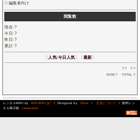
編集者向け
閲覧数
現在:
?
今日:
?
昨日:
?
累計:
?
〔
人気
/
今日人気
〕〔
最新
〕
T.
?
Y.
?
NOW.
?
TOTAL.
?
レンタルWIKI by
WIKIWIKI.jp*
/ Designed by
Olivia
/
広告について
/ 無料レン
タル掲示板
zawazawa