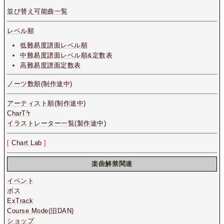
並び替え可能曲一覧
レベル順
低難易度譜面レベル順
中難易度譜面レベル順&定数表
高難易度譜面定数表
ノーツ数順(制作途中)
アーティスト順(制作途中)
CharT³r
イラストレーター一覧(製作途中)
[
Chart Lab
]
楽曲解禁関連
イベント
ボス
ExTrack
Course Mode(旧DAN)
ショップ