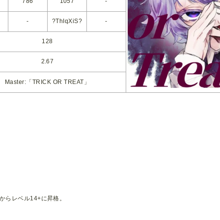
786
1057
-
-
?ThIqXiS?
-
128
2.67
Master:「TRICK OR TREAT」
ル14からレベル14+に昇格。