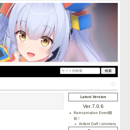
Latest Version
Ver.7.0.6
Reincarnation Event開
始！
Ardent Gaff / siromaru