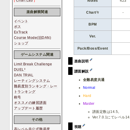
[
Chart Lab
]
Notes
423
楽曲解禁関連
Chart³r
-
イベント
BPM
ボス
ExTrack
Ver.
Course Mode(旧DAN)
ショップ
Pack/Boss/Event
ゲームシステム関連
楽曲説明
Limit Break Challenge
DUEL³
譜面解説
DAN TRIAL
全難易度共通
レーティングシステム
難易度別ランキング・レー
Normal
トランキング
Hard
称号
オススメの練習譜面
Master
アップデート履歴
譜面定数は14.5。
Ver.7.0.1にてレベ
その他
視聴
高レベル非公式難易度