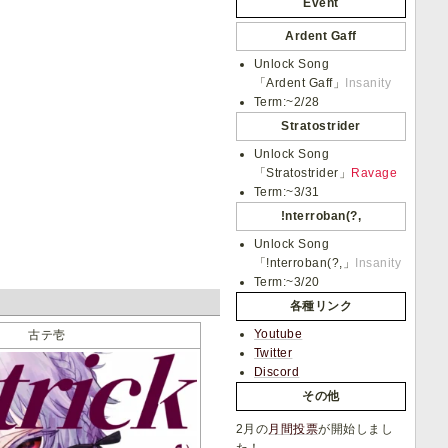
Event
Ardent Gaff
Unlock Song
「Ardent Gaff」
Insanity
Term:~2/28
Stratostrider
Unlock Song
「Stratostrider」
Ravage
Term:~3/31
!nterroban(?,
Unlock Song
「!nterroban(?,」
Insanity
Term:~3/20
各種リンク
Youtube
古テ壱
Twitter
Discord
その他
2月の
月間投票
が開始しまし
た！