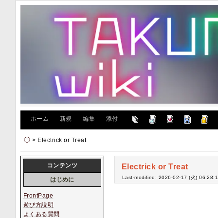
[
ホーム
|
新規
|
編集
|
添付
]
> Electrick or Treat
コンテンツ
Electrick or Treat
Last-modified: 2026-02-17 (火) 06:28:
はじめに
FrontPage
遊び方説明
よくある質問