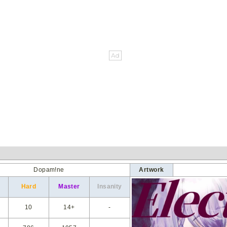
Dopam!ne
Artwork
Hard
Master
Insanity
10
14+
-