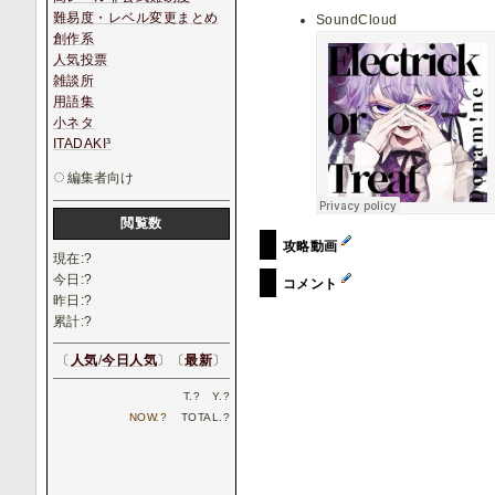
難易度・レベル変更まとめ
SoundCloud
創作系
人気投票
雑談所
用語集
小ネタ
ITADAKI³
編集者向け
閲覧数
攻略動画
現在:
?
今日:
?
コメント
昨日:
?
累計:
?
〔
人気
/
今日人気
〕〔
最新
〕
T.
?
Y.
?
NOW.
?
TOTAL.
?