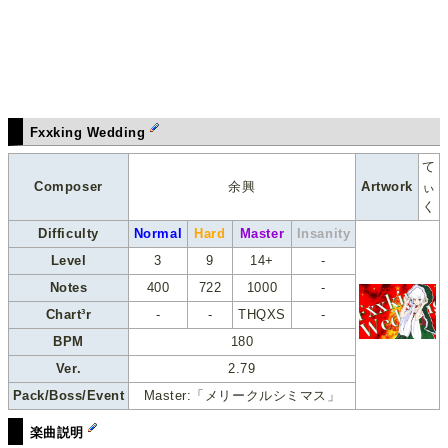
Fxxking Wedding
て
Composer
余興
Artwork
ぃ
く
Difficulty
Normal
Hard
Master
Insanity
Level
3
9
14+
-
Notes
400
722
1000
-
Chart³r
-
-
THQXS
-
BPM
180
Ver.
2.79
Pack/Boss/Event
Master:「メリークルシミマス」
楽曲説明