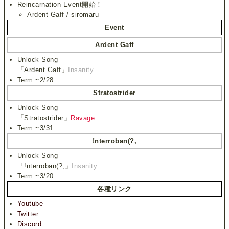
Reincarnation Event開始！
Ardent Gaff / siromaru
Event
Ardent Gaff
Unlock Song
「Ardent Gaff」
Insanity
Term:~2/28
Stratostrider
Unlock Song
「Stratostrider」
Ravage
Term:~3/31
!nterroban(?,
Unlock Song
「!nterroban(?,」
Insanity
Term:~3/20
各種リンク
Youtube
Twitter
Discord