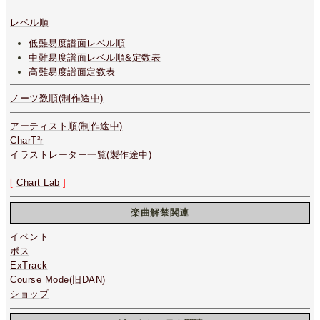
レベル順
低難易度譜面レベル順
中難易度譜面レベル順&定数表
高難易度譜面定数表
ノーツ数順(制作途中)
アーティスト順(制作途中)
CharT³r
イラストレーター一覧(製作途中)
[
Chart Lab
]
楽曲解禁関連
イベント
ボス
ExTrack
Course Mode(旧DAN)
ショップ