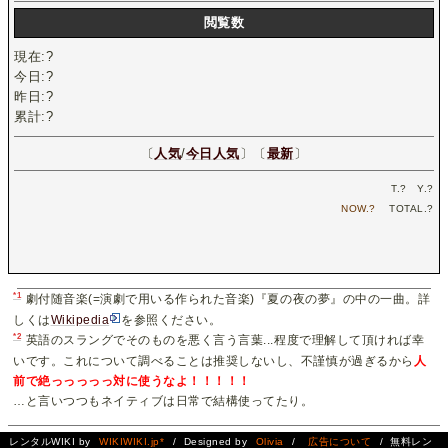
閲覧数
現在:
?
今日:
?
昨日:
?
累計:
?
〔
人気
/
今日人気
〕〔
最新
〕
T.
?
Y.
?
NOW.
?
TOTAL.
?
*1
劇付随音楽(=演劇で用いる作られた音楽)『夏の夜の夢』の中の一曲。詳
しくは
Wikipedia
を参照ください。
*2
英語のスラングでそのものを悪く言う言葉...程度で理解して頂ければ幸
いです。これについて調べることは推奨しないし、不謹慎が過ぎるから
人
前で絶っっっっっ対に使うなよ！！！！！
…と言いつつもネイティブは日常で結構使ってたり。
レンタルWIKI by
WIKIWIKI.jp*
/ Designed by
Olivia
/
広告について
/ 無料レン