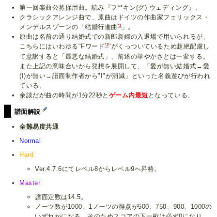
第一回楽曲公募採用曲。読み『フ**キン(グ) ウェディング』。
クラシックアレンジ曲で、原曲はドイツの作曲家フェリックス・
*1
メンデルスゾーンの「結婚行進曲
」。
原曲は名前の通り結婚式での新郎新婦の入退場で用いられるが、
*2
こちらにはいわゆる"Fワード
"がくっついているため超絶配慮し
て意訳すると「最悪な結婚式」、前述の華やかさとは一変する。
また上記の意味合いから発想を展開して、「愛が無い結婚式→愛
(I)が無い→譜面制作者から"I"が消滅」といった名義遊びが行われ
ている。
余談だが曲の時間が1分22秒と
ゲーム内最短
となっている。
譜面解説
全難易度共通
Normal
Hard
Ver.4.7.6にてレベル8からレベル9へ昇格。
Master
譜面定数は14.5。
ノーツ数が1000、1ノーツの得点が500、750、900、1000の
いずれかになる。そのためスコアの下一桁は必ず0になり、