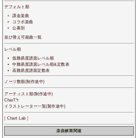
デフォルト順
課金楽曲
コラボ楽曲
公募別
並び替え可能曲一覧
レベル順
低難易度譜面レベル順
中難易度譜面レベル順&定数表
高難易度譜面定数表
ノーツ数順(制作途中)
アーティスト順(制作途中)
CharT³r
イラストレーター一覧(製作途中)
[
Chart Lab
]
楽曲解禁関連