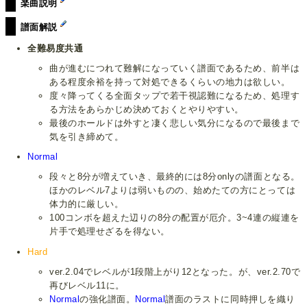
楽曲説明
譜面解説
全難易度共通
曲が進むにつれて難解になっていく譜面であるため、前半は
ある程度余裕を持って対処できるくらいの地力は欲しい。
度々降ってくる全面タップで若干視認難になるため、処理す
る方法をあらかじめ決めておくとやりやすい。
最後のホールドは外すと凄く悲しい気分になるので最後まで
気を引き締めて。
Normal
段々と8分が増えていき、最終的には8分onlyの譜面となる。
ほかのレベル7よりは弱いものの、始めたての方にとっては
体力的に厳しい。
100コンボを超えた辺りの8分の配置が厄介。3~4連の縦連を
片手で処理せざるを得ない。
Hard
ver.2.04でレベルが1段階上がり12となった。が、ver.2.70で
再びレベル11に。
Normal
の強化譜面。
Normal
譜面のラストに同時押しを織り