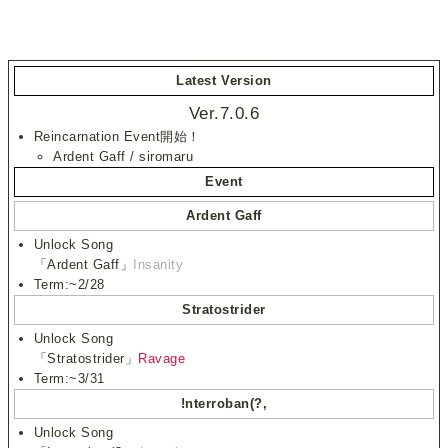
Latest Version
Ver.7.0.6
Reincarnation Event開始！
Ardent Gaff / siromaru
Event
Ardent Gaff
Unlock Song
「Ardent Gaff」
Insanity
Term:~2/28
Stratostrider
Unlock Song
「Stratostrider」
Ravage
Term:~3/31
!nterroban(?,
Unlock Song