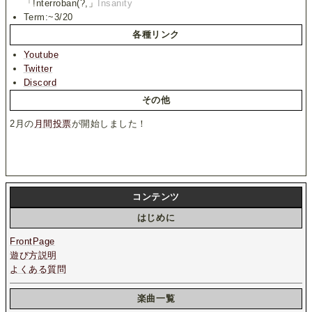
「!nterroban(?,」
Insanity
Term:~3/20
各種リンク
Youtube
Twitter
Discord
その他
2月の
月間投票
が開始しました！
コンテンツ
はじめに
FrontPage
遊び方説明
よくある質問
楽曲一覧