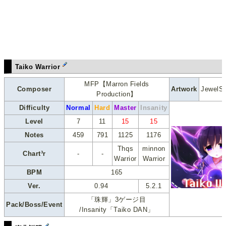
Taiko Warrior
MFP【Marron Fields
Composer
Artwork
JewelS
Production】
Difficulty
Normal
Hard
Master
Insanity
Level
7
11
15
15
Notes
459
791
1125
1176
Thqs
minnon
Chart³r
-
-
Warrior
Warrior
BPM
165
Ver.
0.94
5.2.1
「珠輝」3ゲージ目
Pack/Boss/Event
/Insanity「Taiko DAN」