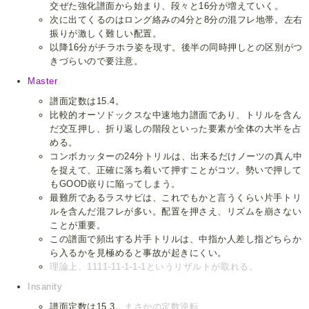
交ぜた強化譜面から始まり、段々と16分が増えていく。
次に出てくるのはロング絡みの4分と8分の混フレ地帯。左右
振りが激しく難しい配置。
以降16分がチラホラ姿を現す。後半の同時押しとの区別がつ
きづらいので要注意。
Master
譜面定数は15.4。
比較的オーソドックスな中速地力譜面であり、トリルを含ん
だ交互押し、折り返しの階段といった要素が全体の大半を占
める。
コンボカッターの24分トリルは、出来るだけノーツの真ん中
を捉えて、正確に落ち着いて押すことがコツ。勢いで押して
もGOOD嵌りに陥ってしまう。
最難所であるラスサビは、これでもかと言うくらい片手トリ
ルを含んだ混フレが多い。配置を押さえ、リズムを崩さない
ことが重要。
この譜面で頻出する片手トリルは、中指か人差し指どちらか
ら入るかを見極めると事故が起きにくい。
理論上、1111-11-1-1-1というリザルトが取れる。
Insanity
譜面定数は15.3。
まさかの定数逆転