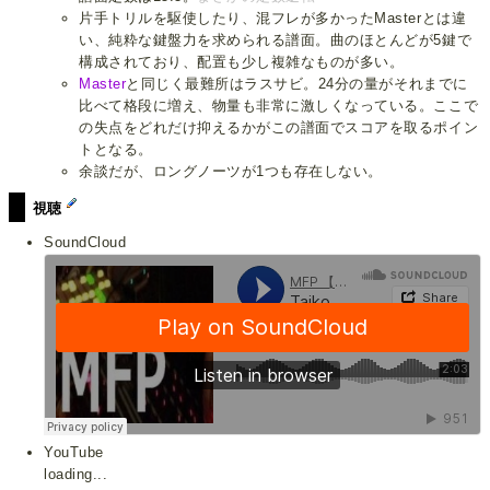
片手トリルを駆使したり、混フレが多かったMasterとは違
い、純粋な鍵盤力を求められる譜面。曲のほとんどが5鍵で
構成されており、配置も少し複雑なものが多い。
Master
と同じく最難所はラスサビ。24分の量がそれまでに
比べて格段に増え、物量も非常に激しくなっている。ここで
の失点をどれだけ抑えるかがこの譜面でスコアを取るポイン
トとなる。
余談だが、ロングノーツが1つも存在しない。
視聴
SoundCloud
YouTube
loading...