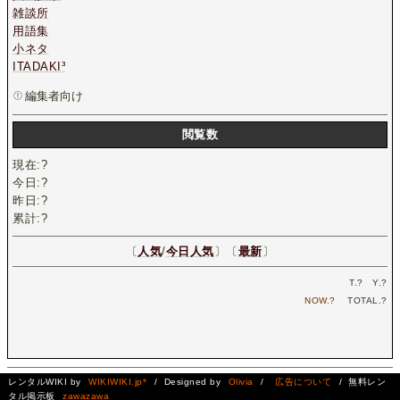
雑談所
用語集
小ネタ
ITADAKI³
編集者向け
閲覧数
現在:
?
今日:
?
昨日:
?
累計:
?
〔
人気
/
今日人気
〕〔
最新
〕
T.
?
Y.
?
NOW.
?
TOTAL.
?
レンタルWIKI by
WIKIWIKI.jp*
/ Designed by
Olivia
/
広告について
/ 無料レン
タル掲示板
zawazawa