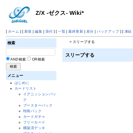
Z/X -ゼクス- Wiki*
[
ホーム
] [
新規
|
編集
|
添付
] [
一覧
|
最終更新
|
差分
|
バックアップ
] [
凍結
> スリープする
検索
スリープする
AND検索
OR検索
メニュー
はじめに
カードリスト
イグニッションパッ
ク
ブースターパック
特殊パック
カードガチャ
フリーカード
構築済デッキ