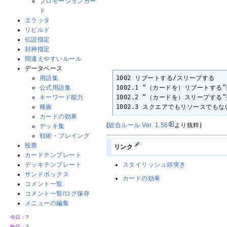
プロモーションカー
ド
エラッタ
リビルド
伝説指定
封神指定
間違えやすいルール
データベース
用語集
1002 リブートする/スリープする

公式用語集
1002.1 “（カードを）リブートす
キーワード能力
1002.2 “（カードを）スリープす
種族
1002.3 スクエアでもリソースで
カードの効果
(
総合ルール Ver. 1.56
より抜粋)
デッキ集
戦術・プレイング
投票
リンク
カードテンプレート
デッキテンプレート
スタイリッシュ頭突き
サンドボックス
カードの効果
コメント一覧
コメント一覧/ログ保存
メニューの編集
今日：
?
昨日：
?