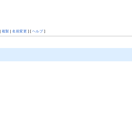
|
複製
|
名前変更
] [
ヘルプ
]