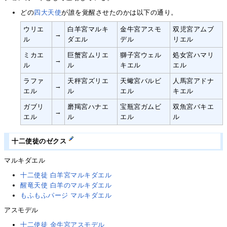
どの
四大天使
が誰を覚醒させたのかは以下の通り。
ウリエ
白羊宮マルキ
金牛宮アスモ
双児宮アムブ
→
ル
ダエル
デル
リエル
ミカエ
巨蟹宮ムリエ
獅子宮ウェル
処女宮ハマリ
→
ル
ル
キエル
エル
ラファ
天秤宮ズリエ
天蠍宮バルビ
人馬宮アドナ
→
エル
ル
エル
キエル
ガブリ
磨羯宮ハナエ
宝瓶宮ガムビ
双魚宮バキエ
→
エル
ル
エル
ル
十二使徒のゼクス
マルキダエル
十二使徒 白羊宮マルキダエル
醒竜天使 白羊のマルキダエル
もふもふパージ マルキダエル
アスモデル
十二使徒 金牛宮アスモデル