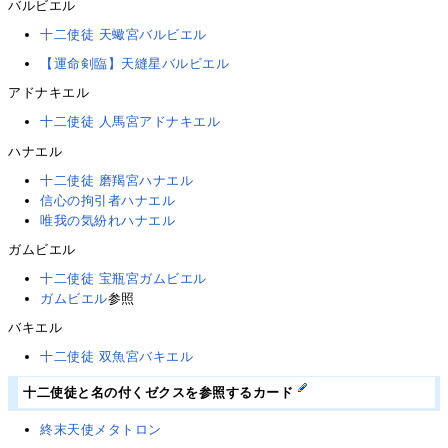
バルビエル
十二使徒 天蠍宮バルビエル
【運命剣臨】天縫星バルビエル
アドナキエル
十二使徒 人馬宮アドナキエル
ハナエル
十二使徒 磨羯宮ハナエル
信心の拘引者ハナエル
唯我の気紛れハナエル
ガムビエル
十二使徒 宝瓶宮ガムビエル
ガムビエル
参照
バキエル
十二使徒 双魚宮バキエル
十二使徒と名の付くゼクスを参照するカード
終末天使メタトロン