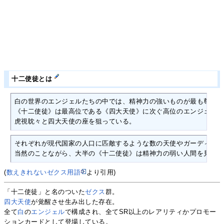
十二使徒とは
白の世界のエンジェルたちの中では、精神力の強いものが最も尊い。

《十二使徒》は最高位である《四大天使》に次ぐ高位のエンジェルた
虎視眈々と四大天使の座を狙っている。
それぞれが現代国家の人口に匹敵するような数の天使やガーディアン
当然のことながら、大半の《十二使徒》は精神力の弱い人間を見下し
(
数えきれないゼクス用語
より引用)
「十二使徒」と名のついた
ゼクス
群。
四大天使
が覚醒させ生み出した存在。
全て
白
の
エンジェル
で構成され、全てSR以上のレアリティかプロモー
ションカードとして登場している。