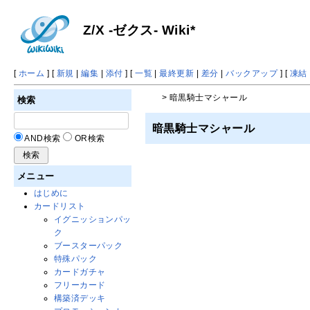
Z/X -ゼクス- Wiki*
[
ホーム
] [
新規
|
編集
|
添付
] [
一覧
|
最終更新
|
差分
|
バックアップ
] [
凍結
> 暗黒騎士マシャール
検索
暗黒騎士マシャール
AND検索
OR検索
メニュー
はじめに
カードリスト
イグニッションパッ
ク
ブースターパック
特殊パック
カードガチャ
フリーカード
構築済デッキ