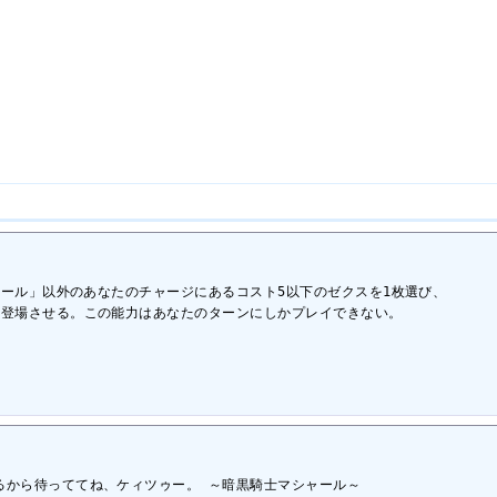
ャール」以外のあなたのチャージにあるコスト5以下のゼクスを1枚選び、

登場させる。この能力はあなたのターンにしかプレイできない。

るから待っててね、ケィツゥー。 ～暗黒騎士マシャール～