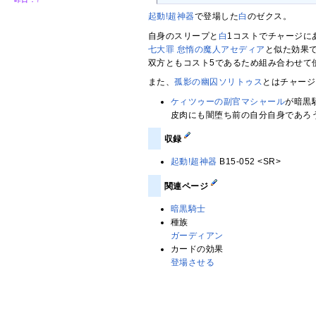
起動!超神器
で登場した
白
のゼクス。
自身のスリープと
白
1コストでチャージに
七大罪 怠惰の魔人アセディア
と似た効果
双方ともコスト5であるため組み合わせて
また、
孤影の幽囚ソリトゥス
とはチャージ
ケィツゥーの副官マシャール
が暗黒
皮肉にも闇堕ち前の自分自身であろ
収録
起動!超神器
B15-052 <SR>
関連ページ
暗黒騎士
種族
ガーディアン
カードの効果
登場させる