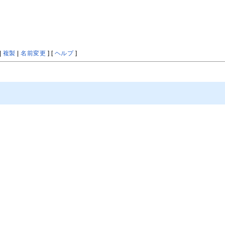
|
複製
|
名前変更
] [
ヘルプ
]