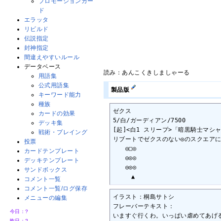
プロモーションカー
ド
エラッタ
リビルド
伝説指定
封神指定
間違えやすいルール
データベース
読み：あんこくきしましゃーる
用語集
公式用語集
製品版
キーワード能力
種族
ゼクス

カードの効果
5/白/ガーディアン/7500

デッキ集
[起]<白1 スリープ>「暗黒騎士マシ
戦術・プレイング
リブートでゼクスのない◎のスクエアに
投票
　　◎□◎

カードテンプレート
　　◎◎◎

デッキテンプレート
　　◎◎◎

サンドボックス
　　　▲
コメント一覧
コメント一覧/ログ保存
イラスト：桐島サトシ

メニューの編集
フレーバーテキスト：

今日：
?
いますぐ行くわ。いっぱい虐めてあげ
昨日：
?