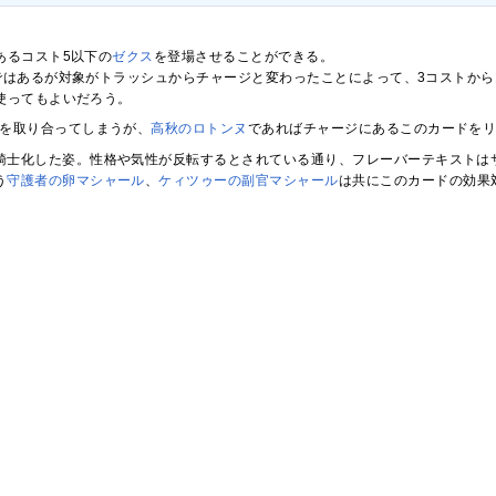
あるコスト5以下の
ゼクス
を登場させることができる。
ではあるが対象がトラッシュからチャージと変わったことによって、3コストから
使ってもよいだろう。
を取り合ってしまうが、
高秋のロトンヌ
であればチャージにあるこのカードを
騎士化した姿。性格や気性が反転するとされている通り、フレーバーテキストは
う
守護者の卵マシャール
、
ケィツゥーの副官マシャール
は共にこのカードの効果