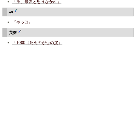
『汝、最強と思うなかれ』
や
『やっほ』
英数
『1000回死ぬのが心の掟』