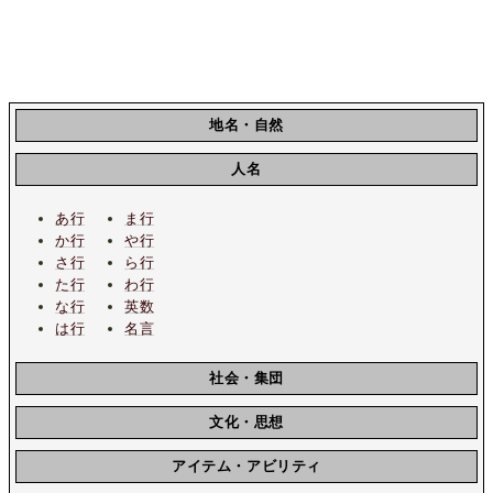
地名・自然
人名
あ行
ま行
か行
や行
さ行
ら行
た行
わ行
な行
英数
は行
名言
社会・集団
文化・思想
アイテム・アビリティ