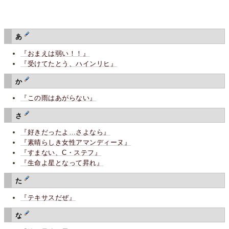
あ
『おまえは弱い！！』
『受けてたとう、ハインリヒ』
か
『この雨はあがらない』
さ
『好きだったよ…さよなら』
『素晴らしき女性アマンディーヌ』
『すまない、C・ステフ』
『生命よ星となって昇れ』
た
『テキサスだぜ』
な