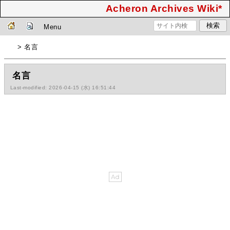
Acheron Archives Wiki*
Menu
> 名言
名言
Last-modified: 2026-04-15 (水) 16:51:44