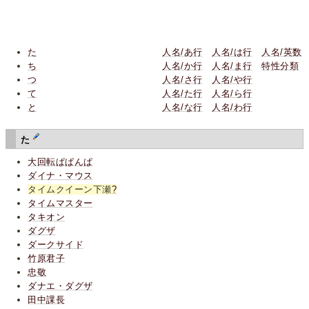
た
人名/あ行
人名/は行
人名/英数
ち
人名/か行
人名/ま行
特性分類
つ
人名/さ行
人名/や行
て
人名/た行
人名/ら行
と
人名/な行
人名/わ行
た
大回転ぱぱんぱ
ダイナ・マウス
タイムクイーン下瀬
?
タイムマスター
タキオン
ダグザ
ダークサイド
竹原君子
忠敬
ダナエ・ダグザ
田中課長