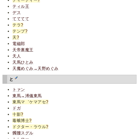
ディーディー
?
ティル王
デス
てててて
テラ
?
テンプ
?
天
?
電磁郎
天帝裏魔王
天人
天馬ひとみ
天魔めぐみ→天野めぐみ
と
トァン
東馬→溥儀東馬
東馬マ゛ケマアセ
?
ドガ
十影
?
毒蛾博士
?
ドクター・ラウル
?
髑髏スグル