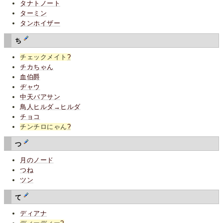
タナトノート
ターミン
タンホイザー
ち
チェックメイト
?
チカちゃん
血伯爵
ヂャウ
中天バアサン
鳥人ヒルダ→ヒルダ
チョコ
チンチロにゃん
?
つ
月のノード
つね
ツン
て
ディアナ