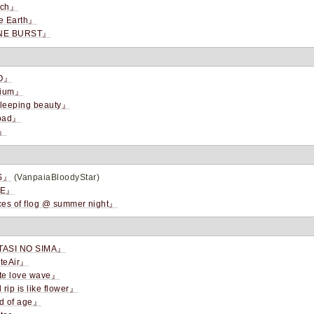
uch』
e Earth』
NE BURST』
O』
rium』
leeping beauty』
oad』
u』
S』
(VanpaiaBloodyStar)
CE』
es of flog @ summer night』
ASI NO SIMA』
teAir』
te love wave』
 rip is like flower』
d of age』