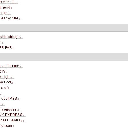
W STYLE』
Friend』
-npa』
lear winter』
ltic strings』
O』
ER FAR』
 Of Fortune』
RTY』
k Light』
ky God』
ce of』
P』
net of VBS』
F』
 conquest』
NY EXPRESS』
ncess Seatray』
stream』