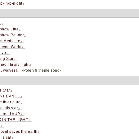
pkin-p-night』
bu』
nbow Line』
nbow Pauder』
's Medicine』
ieved World』
ive』
ing Star』
ed library night』
, wolves!』
-Polen 9 theme song-
e Star』
INT DANCE』
 thier pure』
 this star』
 tree LVUP』
 IN THE LIGHT』
.』
vel saves the earth』
 is cat』