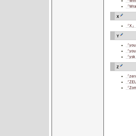
『Win
『Wra
X
『X』
Y
『you
『your
『ysk 
Z
『zer
『ZE
『Zomb