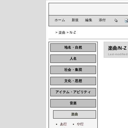
[
ホーム
|
新規
|
編集
|
添付
]
> 楽曲 > N-Z
地名・自然
楽曲/N-Z
Last-modified
人名
社会・集団
文化・思想
アイテム・アビリティ
音楽
楽曲
あ行
や行