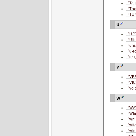
『To
『Tru
『TU
U
『UF
『Ult
『uns
『u-r
『ut
V
『VB
『VI
『voic
W
『WAT
『Whi
『whi
『wild
『win