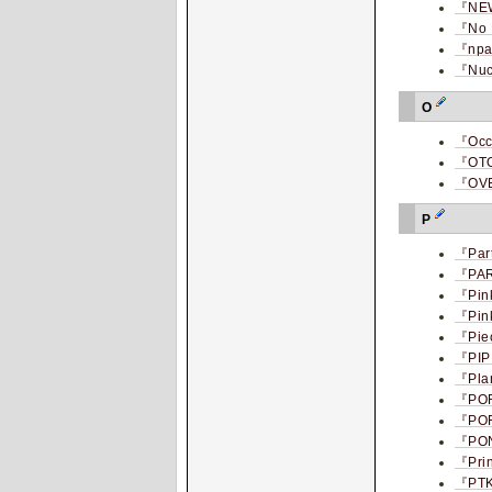
『NE
『No 
『npa
『Nuc
O
『Occu
『OT
『OV
P
『Part
『PA
『Pin
『Pin
『Pie
『PI
『Pla
『PO
『POF
『PO
『Pri
『PTK