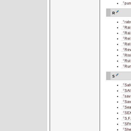
『pun
R
『ra
『Rai
『Rai
『Rei
『Rel
『Rev
『Ris
『Ruin
『Run
S
『Saf
『SA
『save
『Save
『Sea
『SEX
『S.F
『SFno
『She