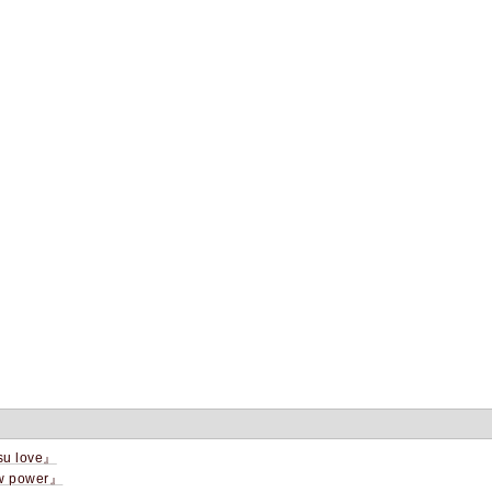
su love』
 power』