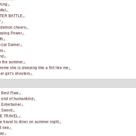
King』
Mel』
TER BATTLE』
Y』
 demon cheers』
eping Power』
th』
cial Gamer』
ss』
nd』
p the summer』
eme she is sleeping like a flirt like me』
r girl's shooters』
 Best Flaw』
 end of humankind』
 Entertainer』
 Sword』
E TRAVEL』
 travel to diner on summer night』
rd sea』
day』