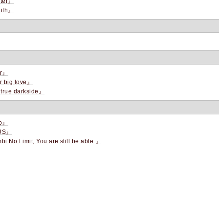
ter』
ith』
r』
 big love』
true darkside』
o』
US』
i No Limit, You are still be able.』