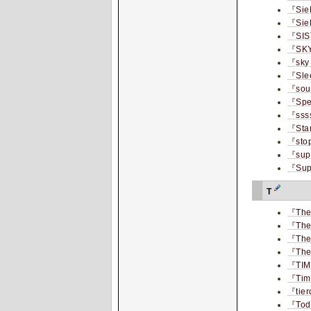
『Sie
『Sie
『SIS
『SK
『sky
『Sle
『sou
『Spe
『sss
『Sta
『sto
『supr
『Supe
T
『The
『The
『The
『The
『TIM
『Time
『tie
『To