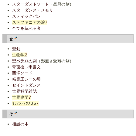
スターダストソード
（星屑の剣）
スターダンス・メモリー
スティックパン
ステファニアの涙
?
全てを統べる者
せ
聖剣
生物学
?
聖ペテロの剣
（形無き受難の剣）
青面槍→李書文
西洋ソード
精霊王シーの羽
セイントダンス
世界科学雑誌
世界史学
?
ｾﾘﾇﾝﾃｨｳｽBS
?
そ
相談の本