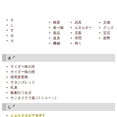
さ
物質
武具
文物
し
食べ物
エネルギー
グッズ
す
薬品
言葉
宝石
せ
道具
学問
貨幣
そ
機械
神々
さ
サイダー味の氷
サイダー味の肉
桜死美聖典
サタンズレッド
札束
惨劇のつるぎ
サンタクララ薬
(ストルーン)
し
シェイクスピア分子
?