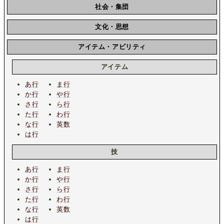
社会・集団
文化・思想
アイテム・アビリティ
アイテム
あ行
ま行
か行
や行
さ行
ら行
た行
わ行
な行
英数
は行
技
あ行
ま行
か行
や行
さ行
ら行
た行
わ行
な行
英数
は行