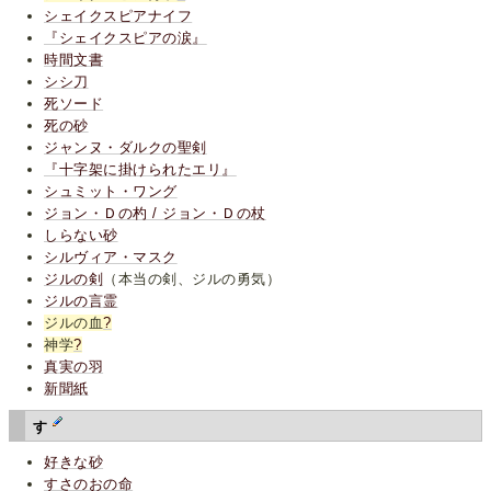
シェイクスピアナイフ
『シェイクスピアの涙』
時間文書
シシ刀
死ソード
死の砂
ジャンヌ・ダルクの聖剣
『十字架に掛けられたエリ』
シュミット・ワング
ジョン・Ｄの杓 / ジョン・Ｄの杖
しらない砂
シルヴィア・マスク
ジルの剣
（本当の剣、ジルの勇気）
ジルの言霊
ジルの血
?
神学
?
真実の羽
新聞紙
す
好きな砂
すさのおの命