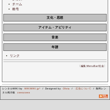
チーム
称号
文化・思想
アイテム・アビリティ
音楽
年譜
リンク
〔
編集:MenuBar/社会
〕
レンタルWIKI by
WIKIWIKI.jp*
/ Designed by
Olivia
/
広告について
/ 無料レン
タル掲示板
zawazawa