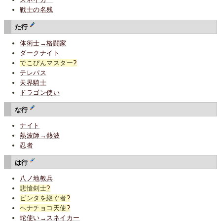
戦士の名残
た行
体術士→格闘家
ダークナイト
でこぴんマスター
?
テレパス
天界騎士
ドラゴン使い
な行
ナイト
熱波師→熱波
忍者
は行
八ノ地教兵
悲愴剣士
?
ビンタを継ぐ者
?
ヘナチョコ天使
?
蛇使い→スネイカー