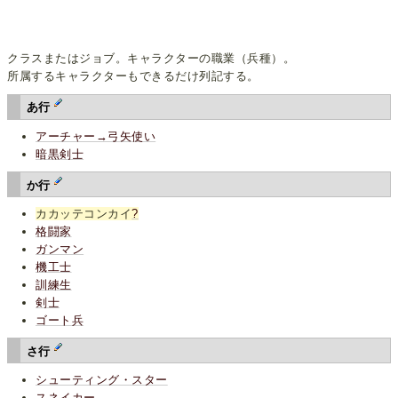
クラスまたはジョブ。キャラクターの職業（兵種）。
所属するキャラクターもできるだけ列記する。
あ行
アーチャー→弓矢使い
暗黒剣士
か行
カカッテコンカイ
?
格闘家
ガンマン
機工士
訓練生
剣士
ゴート兵
さ行
シューティング・スター
スネイカー