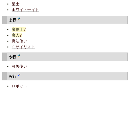
星士
ホワイトナイト
ま行
魔剣士
?
魔人
?
魔法使い
ミサイリスト
や行
弓矢使い
ら行
ロボット