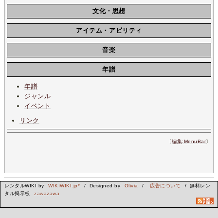
文化・思想
アイテム・アビリティ
音楽
年譜
年譜
ジャンル
イベント
リンク
〔
編集:MenuBar
〕
レンタルWIKI by
WIKIWIKI.jp*
/ Designed by
Olivia
/
広告について
/ 無料レン
タル掲示板
zawazawa