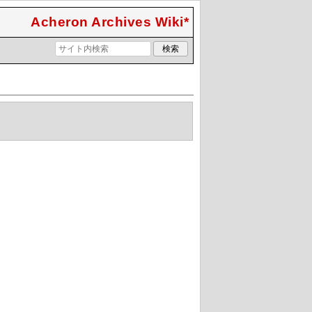
Acheron Archives Wiki*