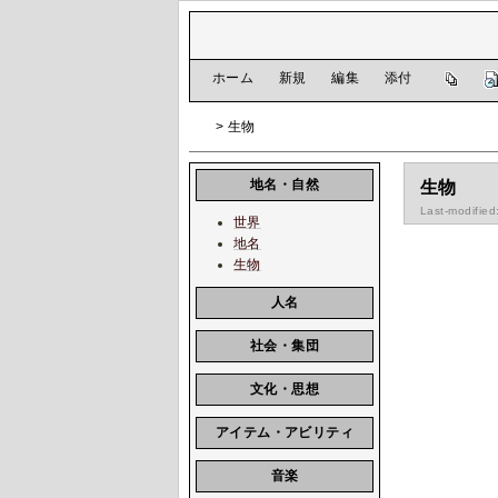
[
ホーム
|
新規
|
編集
|
添付
]
> 生物
地名・自然
生物
Last-modified
世界
地名
生物
人名
社会・集団
文化・思想
アイテム・アビリティ
音楽