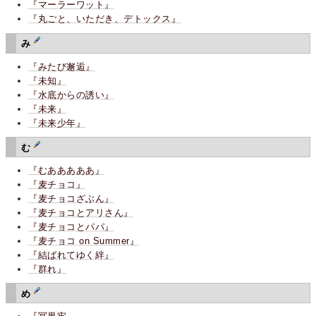
『マーラーワット』
『丸ごと、いただき、デトックス』
み
『みたび邂逅』
『未知』
『水底からの誘い』
『未来』
『未来少年』
む
『むあああああ』
『麦チョコ』
『麦チョコざぶん』
『麦チョコとアリさん』
『麦チョコとパパ』
『麦チョコ on Summer』
『結ばれてゆく絆』
『群れ』
め