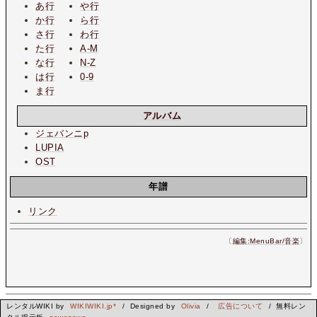
あ行
や行
か行
ら行
さ行
わ行
た行
A-M
な行
N-Z
は行
0-9
ま行
アルバム
ジェバンニp
LUPIA
OST
年譜
リンク
〔
編集:MenuBar/音楽
〕
レンタルWIKI by
WIKIWIKI.jp*
/ Designed by
Olivia
/
広告について
/ 無料レン