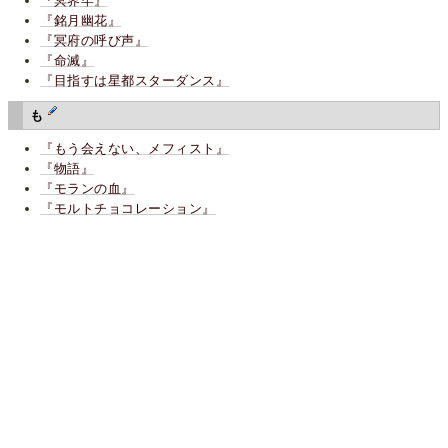
『冥界牢』
『銘月幽花』
『冥府の呼び声』
『命滅』
『目指すは星都スターダンス』
も
『もう会えない、メフィスト』
『物語』
『モランの血』
『モルトチョコレーション』