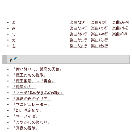
ま
楽曲/あ行
楽曲/は行
楽曲/A-M
み
楽曲/か行
楽曲/ま行
楽曲/N-Z
む
楽曲/さ行
楽曲/や行
楽曲/0-9
め
楽曲/た行
楽曲/ら行
も
楽曲/な行
楽曲/わ行
ま
『舞い降りし、孤高の天使』
『魔王たちの挽歌』
『魔王復活』→『再会』
『魔星の力』
『マッチ10本がきみの値段』
『真夏の夜のイリア』
『マニピュレーター』
『幻、見定めて』
『マーメイダ』
『まやかしの終わり』
『真夜の冒険』