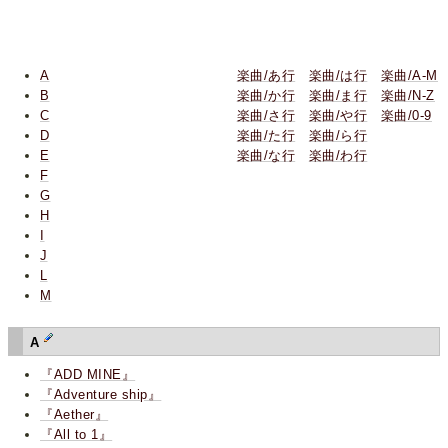
A
楽曲/あ行
楽曲/は行
楽曲/A-M
B
楽曲/か行
楽曲/ま行
楽曲/N-Z
C
楽曲/さ行
楽曲/や行
楽曲/0-9
D
楽曲/た行
楽曲/ら行
E
楽曲/な行
楽曲/わ行
F
G
H
I
J
L
M
A
『ADD MINE』
『Adventure ship』
『Aether』
『All to 1』