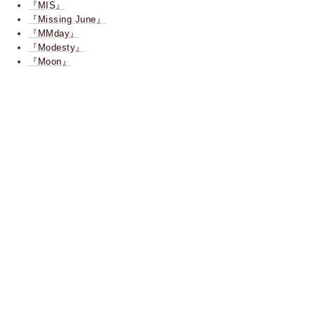
『MIS』
『Missing June』
『MMday』
『Modesty』
『Moon』