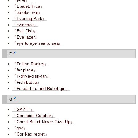
『e-r-e』
『EtudeDiffica』
『eutelpe war』
『Evening Park』
『evidence』
『Evil Fish』
『Eye lazer』
『eye to eye sea to sea』
F
『Falling Rocket』
『far place』
『F-drive-disk-fan』
『Fish battle』
『Forest bird and Robot girl』
G
『GAZEL』
『Genocide Catcher』
『Ghost Bullet Never Give Up』
『god』
『Gor Kax regret』