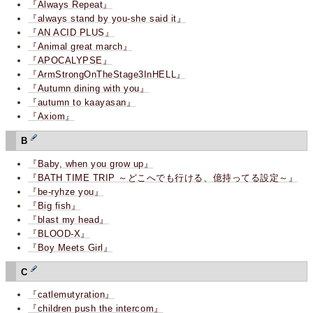
『Always Repeat』
『always stand by you-she said it』
『AN ACID PLUS』
『Animal great march』
『APOCALYPSE』
『ArmStrongOnTheStage3InHELL』
『Autumn dining with you』
『autumn to kaayasan』
『Axiom』
B
『Baby, when you grow up』
『BATH TIME TRIP ～どこへでも行ける、億持ってる設定～』
『be-ryhze you』
『Big fish』
『blast my head』
『BLOOD-X』
『Boy Meets Girl』
C
『catlemutyration』
『children push the intercom』