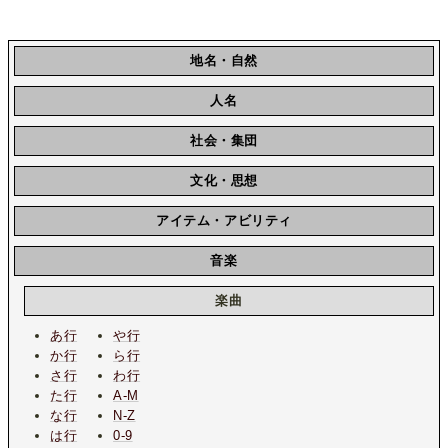
地名・自然
人名
社会・集団
文化・思想
アイテム・アビリティ
音楽
楽曲
あ行
や行
か行
ら行
さ行
わ行
た行
A-M
な行
N-Z
は行
0-9