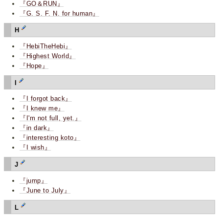
『GO＆RUN』
『G. S. F. N. for human』
H
『HebiTheHebi』
『Highest World』
『Hope』
I
『I forgot back』
『I knew me』
『I'm not full, yet.』
『in dark』
『interesting koto』
『I wish』
J
『jump』
『June to July』
L