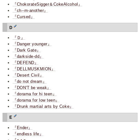
『ChokorateSigger＆CokeAlcohol』
『ch--m-another』
『Cursed』
D
『Ｄ』
『Danger younger』
『Dark Gate』
『darkside-dd』
『DEFEND』
『DELLMUSKMION』
『Desert Civil』
『do not dream』
『DON'T be weak』
『dorama for hi teen』
『dorama for low teen』
『Drunk martial arts by Coke』
E
『Ender』
『endless life』