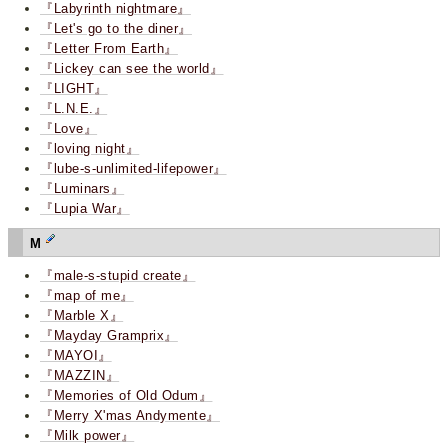
『Labyrinth nightmare』
『Let's go to the diner』
『Letter From Earth』
『Lickey can see the world』
『LIGHT』
『L.N.E.』
『Love』
『loving night』
『lube-s-unlimited-lifepower』
『Luminars』
『Lupia War』
M
『male-s-stupid create』
『map of me』
『Marble X』
『Mayday Gramprix』
『MAYOI』
『MAZZIN』
『Memories of Old Odum』
『Merry X'mas Andymente』
『Milk power』