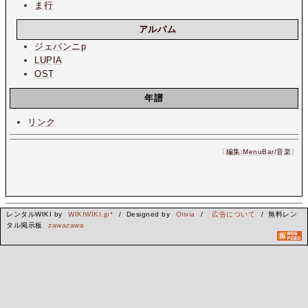
ま行
アルバム
ジェバンニp
LUPIA
OST
年譜
リンク
〔
編集:MenuBar/音楽
〕
レンタルWIKI by
WIKIWIKI.jp*
/ Designed by
Olivia
/
広告について
/ 無料レン
タル掲示板
zawazawa