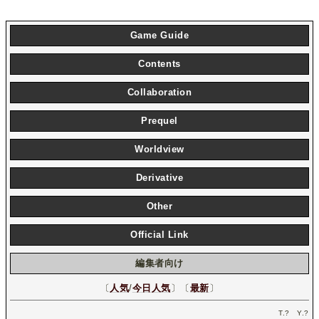
Game Guide
Contents
Collaboration
Prequel
Worldview
Derivative
Other
Official Link
編集者向け
〔
人気
/
今日人気
〕〔
最新
〕
T.
?
Y.
?