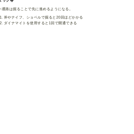
ミック等
い通路は掘ることで先に進めるようになる。
斧やナイフ、ショベルで掘ると20回ほどかかる
ダイナマイトを使用すると1回で開通できる