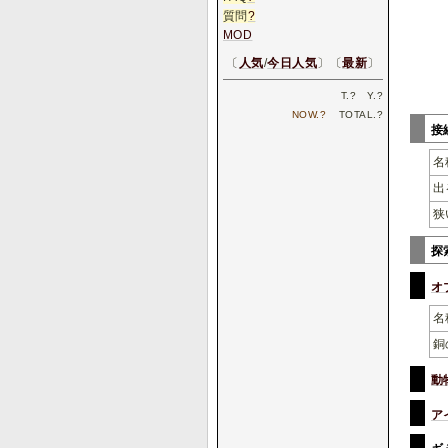
質問
?
MOD
〔
人気
/
今日人気
〕〔
最新
〕
T.
?
Y.
?
NOW.
?
TOTAL.
?
接
名
出
狭
探
オ
名
銅
動
ア