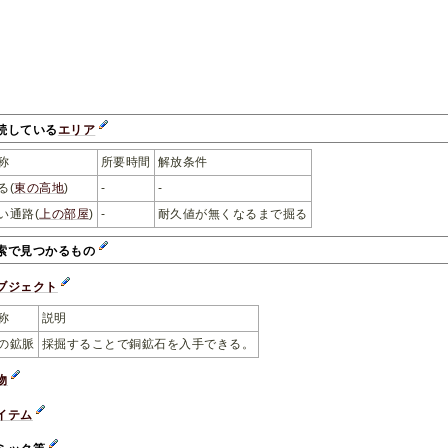
続している
エリア
称
所要時間
解放条件
る(
東の高地
)
-
-
い通路(
上の部屋
)
-
耐久値が無くなるまで掘る
索で見つかるもの
ブジェクト
称
説明
の鉱脈
採掘することで銅鉱石を入手できる。
物
イテム