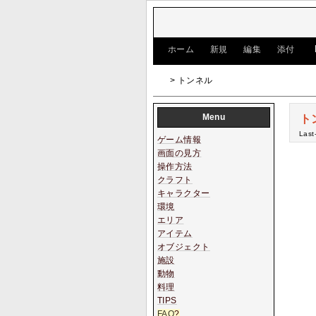
[
ホーム
|
新規
|
編集
|
添付
]
> トンネル
Menu
ト
Last
ゲーム情報
画面の見方
操作方法
クラフト
キャラクター
環境
エリア
アイテム
オブジェクト
施設
動物
料理
TIPS
FAQ
?