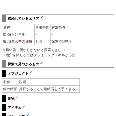
接続している
エリア
名称
所要時間
解放条件
出る(
トンネル
)
-
-
縦穴(
真ん中の部屋
)
15分
探索率100%
※暗い為、明かりがないと探索できない
※縦穴を降りるにはクライミングスキルが必要
探索で見つかるもの
オブジェクト
名称
説明
銅の鉱脈
採掘することで銅鉱石を入手できる。
動物
アイテム