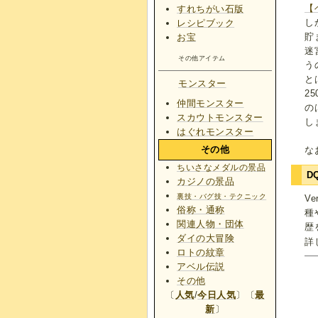
【
すれちがい石版
し
レシピブック
貯
お宝
迷
その他アイテム
う
と
モンスター
2
仲間モンスター
の
スカウトモンスター
し
はぐれモンスター
その他
な
ちいさなメダルの景品
D
カジノの景品
裏技・バグ技・テクニック
V
俗称・通称
種
関連人物・団体
歴
ダイの大冒険
詳
ロトの紋章
アベル伝説
その他
〔
人気
/
今日人気
〕〔
最
新
〕