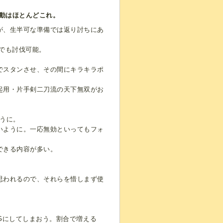
動はほとんどこれ。
が、生半可な準備では返り討ちにあ
度でも討伐可能。
でスタンさせ、その間にキラキラポ
起用・片手剣二刀流の天下無双がお
うに。
いように。一応無効といってもフォ
できる内容が多い。
思われるので、それらを惜しまず使
万Gにしてしまおう。割合で増える