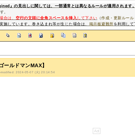
magined』の見出しに関しては、一部通常とは異なるルールが適用されます
す。
場合は、
空行の文頭に全角スペースを挿入
して下さい
（
作成・更新ルール
実施しています。巻き込まれ等が生じた場合は、
掲示板避難所
を利用して
]
ゴールドマンMAX】
-modified: 2024-05-07 (火) 20:14:54