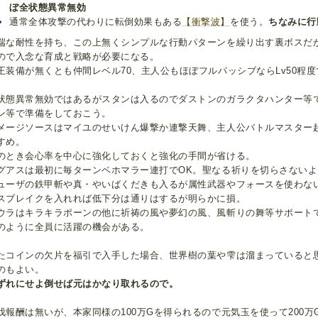
ぼ全状態異常無効
通常全体攻撃の代わりに転倒効果もある
【衝撃波】
を使う。
ちなみに行
端な耐性を持ち、この上無くシンプルな行動パターンを繰り出す裏ボスだ
ので入念な育成と戦略が必要になる。
王装備が無くとも仲間レベル70、主人公もほぼフルパッシブならLv50程
状態異常無効ではあるがスタンは入るのでダストンのガラクタハンター等
ン等で準備をしておこう。
メージソースはマイユのせいけん爆撃か連撃天舞、主人公バトルマスター
すめ。
のとき会心率を中心に強化しておくと強化の手間が省ける。
グアスは最初に毎ターンベホマラー連打でOK。聖なる祈りを切らさないよ
ューザの鉄甲斬や真・やいばくだきも入るが属性武器やフォースを使わな
スブレイクを入れれば低下分は通りはするが明らかに損。
ウラはキラキラポーンの他に祈祷の風や夢幻の風、風斬りの舞等サポート
のように全員に活躍の機会がある。
たコインの欠片を福引で入手した場合、世界樹の葉や雫は溜まっていると
のもよい。
ずれにせよ倒せば元はかなり取れるので。
伐報酬は無いが、本家同様の100万Gを得られるので元気玉を使って200