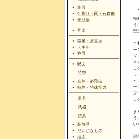
施設
仕掛け・罠・石像他
極
乗り物
う
音楽
聖
職業・肩書き
全
スキル
ー
称号
ダ
す
呪文
こ
特技
ラ
ヒ
合体・必殺技
ー
特性・特殊能力
フ
道具
こ
武器
ま
防具
う
い
装飾品
だいじなもの
討
地図