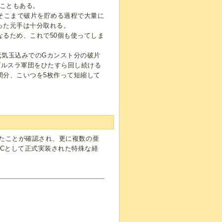
ることもある。
、そこまで破片を貯める過程で大量に
った元手は十分取れる。
るため、これで50個も使ってしま
元気玉込みでのGカンスト分の破片
ゴルスラ軍団をひたすら回し続ける
間分、こいつを5枚作って短縮して
いたことが確認され、更に複数の亜
PCとして正式実装された特殊な経