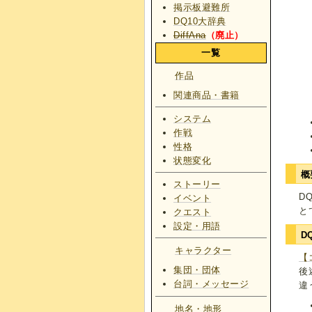
掲示板避難所
DQ10大辞典
DiffAna
（廃止）
一覧
作品
関連商品・書籍
システム
作戦
性格
状態変化
概
ストーリー
D
イベント
と
クエスト
設定・用語
D
キャラクター
【
集団・団体
後
台詞・メッセージ
違
地名・地形