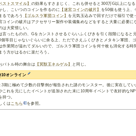
ベストスマイル】
の効果もすさまじく、これも併せると300万G以上にな
かし、こいつのコインを作るのに
【迷宮コインの破片】
を50個も使う上
まるであろう
【ゴルスラ軍団コイン】
を元気玉込みで回すだけで福引で使
宮コインの破片はアクセサリー製作や装備集めなどをすると大量に必要にな
のは大変惜しい。
は言ったものの、Gをカンストさせるぐらいふくびきを引く段階になると
50個等目じゃないぐらいに余る上、ただでさえふくびきとメタキン軍団、
は作業間が溢れてダルいので、ゴルスラ軍団コインを何十枚も消化する時
まう方がはるかに楽だろう。
おバトル時の舞台は
【冥獣王ネルゲル】
と同じ。
Q10オンライン
er.3期に極めて少数の目撃例が報告された謎のモンスター。後に実在して
やこれを元にしたイベントが追加された末に10周年イベントで友好的なN
を持つ。
しくは
こちら
を参照。